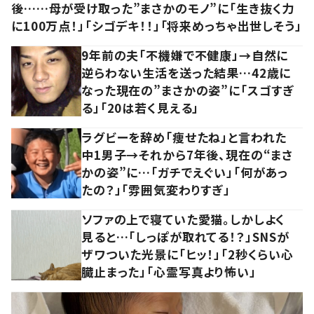
後……母が受け取った”まさかのモノ”に「生き抜く力
に100万点！」「シゴデキ！！」「将来めっちゃ出世しそう」
9年前の夫「不機嫌で不健康」→自然に
逆らわない生活を送った結果…42歳に
なった現在の”まさかの姿”に「スゴすぎ
る」「20は若く見える」
ラグビーを辞め「痩せたね」と言われた
中1男子→それから7年後、現在の“まさ
かの姿”に…「ガチでえぐい」「何があっ
たの？」「雰囲気変わりすぎ」
ソファの上で寝ていた愛猫。しかしよく
見ると…「しっぽが取れてる！？」SNSが
ザワついた光景に「ヒッ！」「2秒くらい心
臓止まった」「心霊写真より怖い」