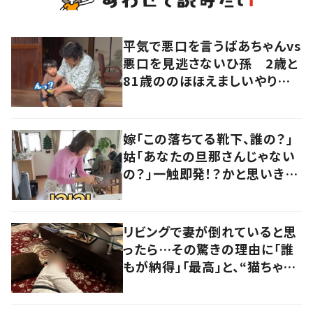
平気で悪口を言うばあちゃんvs
悪口を見逃さないひ孫 2歳と
81歳ののほほえましいやり取り
に「口悪いけど可愛い」の声
嫁「この落ちてる靴下、誰の？」
姑「あなたの旦那さんじゃない
の？」一触即発！？かと思いき
や…持ち主が判明し「声だして
大爆笑しちゃった」
リビングで妻が倒れていると思
ったら…その驚きの理由に「誰
もが納得」「最高」と、“猫ちゃん
好きユーザー”からの共感集ま
る！