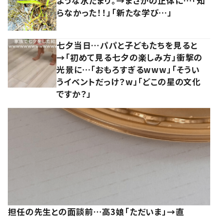
ような水たまり。→まさかの正体に…「知
らなかった！！」「新たな学び…」
七夕当日…パパと子どもたちを見ると
→「初めて見る七夕の楽しみ方」衝撃の
光景に…「おもろすぎるwww」「そうい
うイベントだっけ？w」「どこの星の文化
ですか？」
担任の先生との面談前…高3娘「ただいま」→直