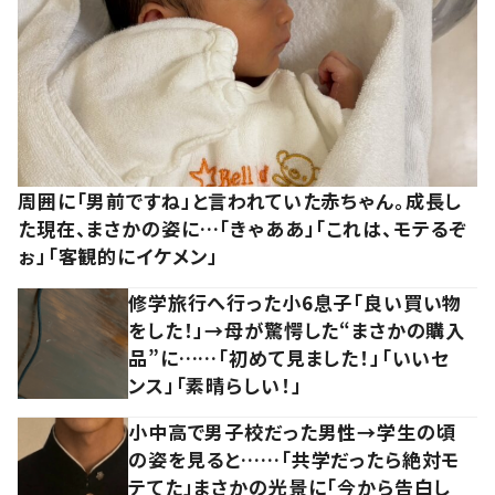
周囲に「男前ですね」と言われていた赤ちゃん。成長し
た現在、まさかの姿に…「きゃああ」「これは、モテるぞ
ぉ」「客観的にイケメン」
修学旅行へ行った小6息子「良い買い物
をした！」→母が驚愕した“まさかの購入
品”に……「初めて見ました！」「いいセ
ンス」「素晴らしい！」
小中高で男子校だった男性→学生の頃
の姿を見ると……「共学だったら絶対モ
テてた」まさかの光景に「今から告白し