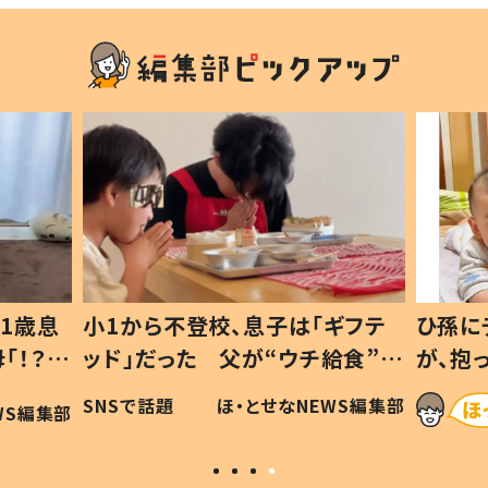
1歳息
小1から不登校、息子は「ギフテ
ひ孫に
「！？」
ッド」だった 父が“ウチ給食”を
が、抱
に「可愛
作り続ける理由とは #令和の親
「涙が
SNSで話題
ほ・とせなNEWS編集部
WS編集部
#令和の子
い」