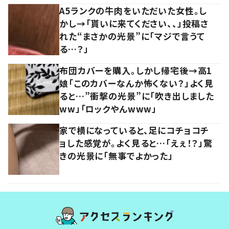
A5ランクの牛肉をいただいた女性。し
かし→「貰いに来てください、、」投稿さ
れた“まさかの光景”に「マジで言うて
る…？」
布団カバーを購入。しかし帰宅後→高1
娘「このカバーなんか怖くない？」よく見
ると…”衝撃の光景”に「吹き出しました
ww」「ロックやんwww」
家で横になっていると、足にコチョコチ
ョした感覚が。よく見ると…「えぇ！？」驚
きの光景に「無事でよかった」