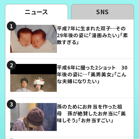
ニュース
SNS
平成7年に生まれた双子…その
29年後の姿に「漫画みたい」「素
敵すぎる」
平成6年に撮った2ショット 30
年後の姿に…「美男美女」「こん
な夫婦になりたい」
孫のためにお弁当を作った祖
母 孫が絶賛したお弁当に「美
味しそう」「お弁当すごい」