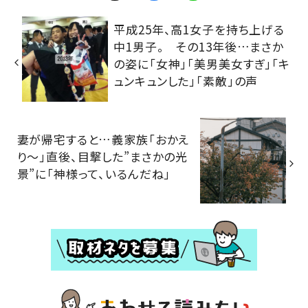
平成25年、高1女子を持ち上げる
中1男子。 その13年後…まさか
の姿に「女神」「美男美女すぎ」「キ
ュンキュンした」「素敵」の声
妻が帰宅すると…義家族「おかえ
り～」直後、目撃した”まさかの光
景”に「神様って、いるんだね」