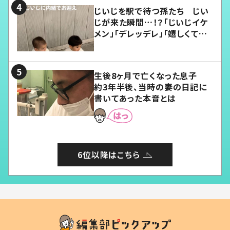
じいじを駅で待つ孫たち じい
じが来た瞬間…！？「じいじイケ
メン」「デレッデレ」「嬉しくて可
愛くてたまらない」「幸せになれ
る」
生後8ヶ月で亡くなった息子
約3年半後、当時の妻の日記に
書いてあった本音とは
6位以降はこちら