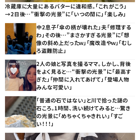
冷蔵庫に大量にあるバターに違和感。「これがこう」
→2日後…”衝撃の光景”に「いつの間に」「楽しみ」
中2息子「傘の柄が壊れた」夫「修理する
わ」その後…”まさかすぎる光景”に「想
像の斜め上だったｗ」「魔改造やｗ」「むし
ろ盗難防止」
2人の娘と写真を撮るママ。しかし、背後
をよく見ると…“衝撃の光景”に「最高す
ぎた」「仲間に入れてあげて」「登場人物
みんな可愛い」
「普通の石ではない」と川で拾った謎の
石ころ。1時間、洗い続けてみると…驚き
の光景に「めちゃくちゃきれい」「すご
い！！！」