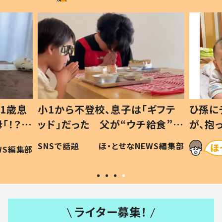
1歳息
小1から不登校、息子は「ギフテ
ひ孫に
「！？」
ッド」だった 父が“ウチ給食”を
が、抱
に「可愛
作り続ける理由とは #令和の親
「涙が
SNSで話題
ほ・とせなNEWS編集部
WS編集部
#令和の子
い」
ライター募集！