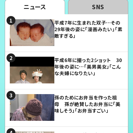
ニュース
SNS
平成7年に生まれた双子…その
29年後の姿に「漫画みたい」「素
敵すぎる」
平成6年に撮った2ショット 30
年後の姿に…「美男美女」「こん
な夫婦になりたい」
孫のためにお弁当を作った祖
母 孫が絶賛したお弁当に「美
味しそう」「お弁当すごい」