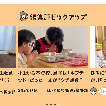
1歳息
小1から不登校、息子は「ギフテ
ひ孫に
「！？」
ッド」だった 父が“ウチ給食”を
が、抱
に「可愛
作り続ける理由とは #令和の親
「涙が
SNSで話題
ほ・とせなNEWS編集部
WS編集部
#令和の子
い」