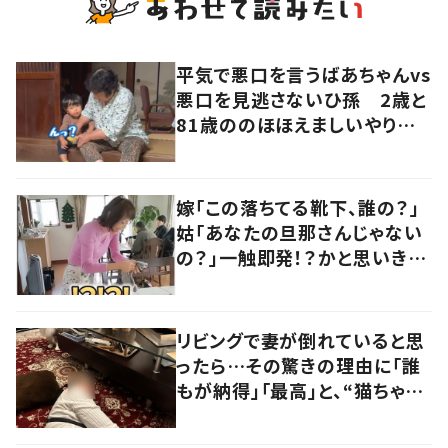
平気で悪口を言うばあちゃんvs
悪口を見逃さないひ孫 2歳と
81歳ののほほえましいやり取り
に「口悪いけど可愛い」の声
嫁「この落ちてる靴下、誰の？」
姑「あなたの旦那さんじゃない
の？」一触即発！？かと思いき
や…持ち主が判明し「声だして
大爆笑しちゃった」
リビングで妻が倒れていると思
ったら…その驚きの理由に「誰
もが納得」「最高」と、“猫ちゃん
好きユーザー”からの共感集ま
る！