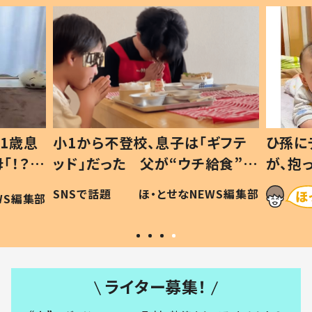
1歳息
小1から不登校、息子は「ギフテ
ひ孫に
「！？」
ッド」だった 父が“ウチ給食”を
が、抱
に「可愛
作り続ける理由とは #令和の親
「涙が
SNSで話題
ほ・とせなNEWS編集部
WS編集部
#令和の子
い」
ライター募集！