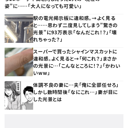
姿”に……「大人になっても可愛い」
駅の電光掲示板に違和感。→よく見る
と……思わず二度見してしまう”驚きの
光景”に93万表示「なんだこれ！？」「壊
れちゃった？」
スーパーで買ったシャインマスカットに
違和感。よく見ると→「何これ？」まさか
の光景に…「こんなところに！？」「かわい
いww」
体調不良の妻に…夫「俺に全部任せろ」
しかし数時間後「なにこれ…」妻が目に
した光景とは