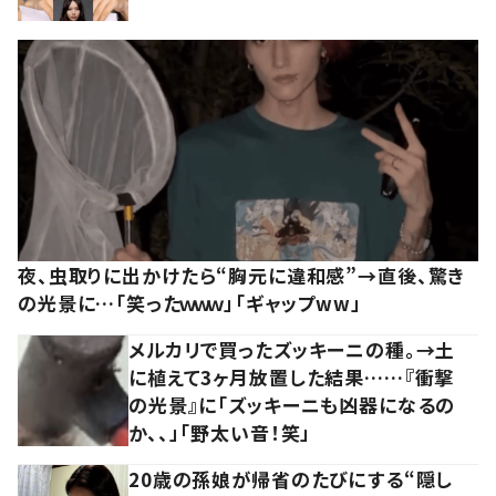
夜、虫取りに出かけたら“胸元に違和感”→直後、驚き
の光景に…「笑ったｗｗｗ」「ギャップww」
メルカリで買ったズッキーニの種。→土
に植えて3ヶ月放置した結果……『衝撃
の光景』に「ズッキーニも凶器になるの
か、、」「野太い音！笑」
20歳の孫娘が帰省のたびにする“隠し