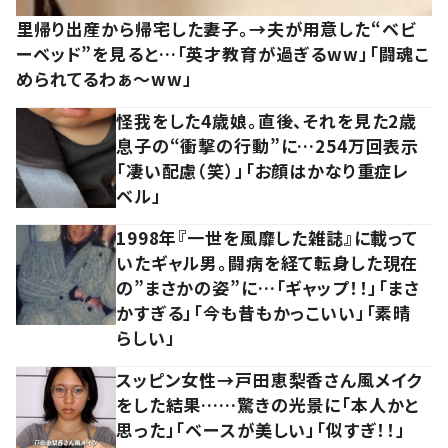
里帰り出産から帰宅した妻子。→夫が用意した“ベビ
ーベッド”を見ると…「英才教育が過ぎるww」「闘魂こ
められてるわぁ～ww」
怪我をした4歳娘。直後、それを見た2歳
息子の“衝撃の行動”に…254万回表示
「凄い配慮（笑）」「お顔はかなり重症レ
ベル」
1998年『一世を風靡した雑誌』に載って
いたギャル男。闘病を経て転身した現在
の”まさかの姿”に…「ギャップ！！」「まさ
かすぎる」「今も昔もかっこいい」「素晴
らしい」
スッピン女性→戸田恵梨香さん風メイク
をした結果……驚きの光景に「本人かと
思った」「ベースが美しい」「似すぎ！！」