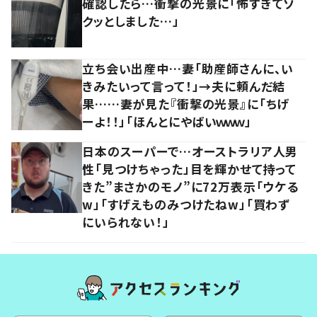
確認したら…衝撃の光景に「怖すぎてゾ
クッとしました…」
立ち会い出産中…妻「助産師さんに、い
きみたいって言って！」→夫に頼んだ結
果……妻が見た『衝撃の光景』に「ちげ
ーよ！！」「ほんとにやばいｗｗｗ」
日本のスーパーで…オーストラリア人男
性「見つけちゃった」目を輝かせて持って
きた”まさかのモノ”に72万表示「ウケる
w」「すげえものみつけたねw」「買わず
にいられない！」