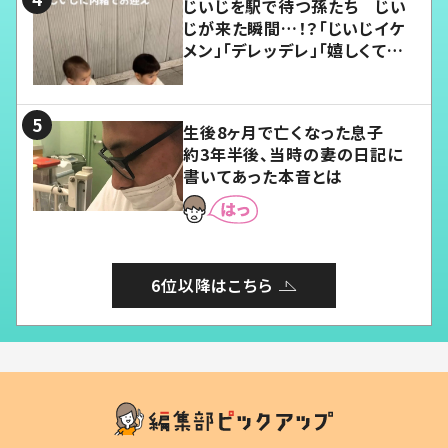
じいじを駅で待つ孫たち じい
じが来た瞬間…！？「じいじイケ
メン」「デレッデレ」「嬉しくて可
愛くてたまらない」「幸せになれ
る」
生後8ヶ月で亡くなった息子
約3年半後、当時の妻の日記に
書いてあった本音とは
6位以降はこちら