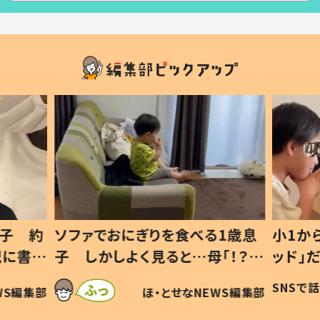
1歳息
小1から不登校、息子は「ギフテ
ひ孫に
「！？」
ッド」だった 父が“ウチ給食”を
が、抱
に「可愛
作り続ける理由とは #令和の親
「涙が
SNSで話題
ほ・とせなNEWS編集部
WS編集部
#令和の子
い」