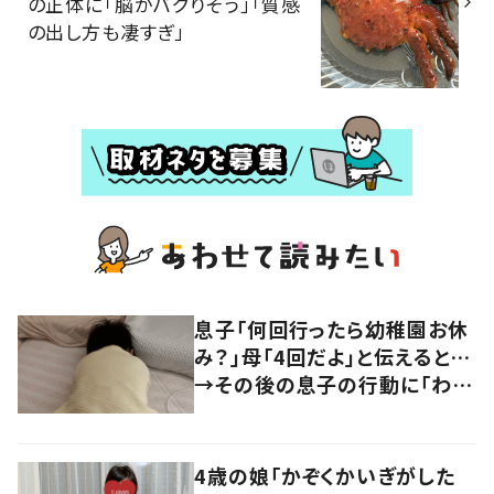
の正体に「脳がバグりそう」「質感
の出し方も凄すぎ」
息子「何回行ったら幼稚園お休
み？」母「4回だよ」と伝えると…
→その後の息子の行動に「わか
るよその気持ち」「うちの子も！」
の声
4歳の娘「かぞくかいぎがした