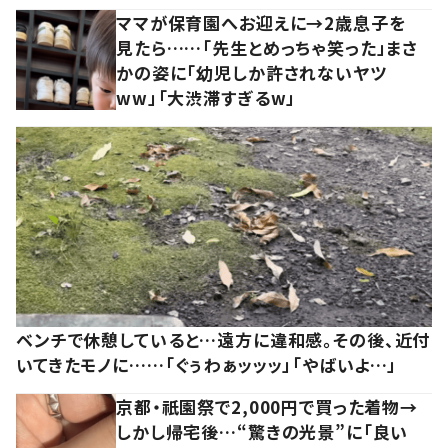
ママが保育園へお迎えに→2歳息子を
見たら……「先生とめっちゃ笑った」まさ
かの姿に「幼児しか許されないヤツ
ww」「大渋滞すぎるw」
ベンチで休憩していると…遠方に違和感。その後、近付
いてきたモノに……「ぐぅわぁッッッ」「やばいよ…」
京都・祇園祭で2,000円で買った着物→
しかし帰宅後…“驚きの光景”に「良い