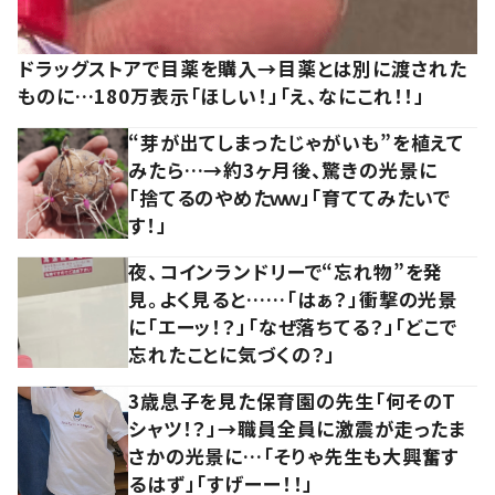
ドラッグストアで目薬を購入→目薬とは別に渡された
ものに…180万表示「ほしい！」「え、なにこれ！！」
“芽が出てしまったじゃがいも”を植えて
みたら…→約3ヶ月後、驚きの光景に
「捨てるのやめたｗｗ」「育ててみたいで
す！」
夜、コインランドリーで“忘れ物”を発
見。よく見ると……「はぁ？」衝撃の光景
に「エーッ！？」「なぜ落ちてる？」「どこで
忘れたことに気づくの？」
3歳息子を見た保育園の先生「何そのT
シャツ！？」→職員全員に激震が走ったま
さかの光景に…「そりゃ先生も大興奮す
るはず」「すげーー！！」