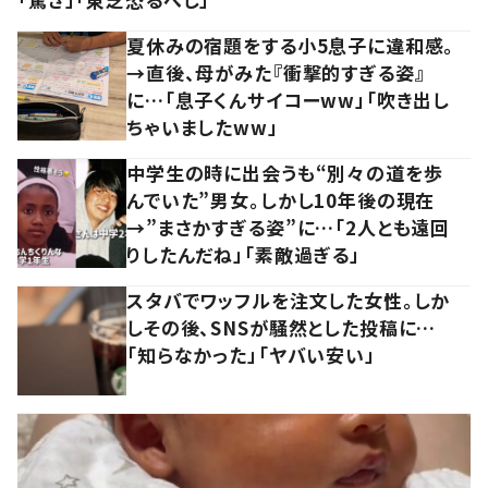
夏休みの宿題をする小5息子に違和感。
→直後、母がみた『衝撃的すぎる姿』
に…「息子くんサイコーww」「吹き出し
ちゃいましたww」
中学生の時に出会うも“別々の道を歩
んでいた”男女。しかし10年後の現在
→”まさかすぎる姿”に…「2人とも遠回
りしたんだね」「素敵過ぎる」
スタバでワッフルを注文した女性。しか
しその後、SNSが騒然とした投稿に…
「知らなかった」「ヤバい安い」