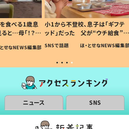
1歳息
小1から不登校、息子は「ギフテ
ひ孫に
「！？」
ッド」だった 父が“ウチ給食”を
が、抱
に「可愛
作り続ける理由とは #令和の親
「涙が
SNSで話題
ほ・とせなNEWS編集部
WS編集部
#令和の子
い」
ニュース
SNS