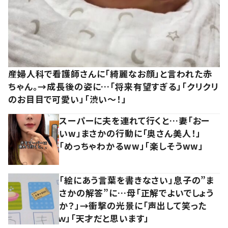
産婦人科で看護師さんに「綺麗なお顔」と言われた赤
ちゃん。→成長後の姿に…「将来有望すぎる」「クリクリ
のお目目で可愛い」「渋い～！」
スーパーに夫を連れて行くと…妻「おー
いw」まさかの行動に「奥さん美人！」
「めっちゃわかるww」「楽しそうww」
「絵にあう言葉を書きなさい」息子の”ま
さかの解答”に…母「正解でよいでしょう
か？」→衝撃の光景に「声出して笑った
ｗ」「天才だと思います」