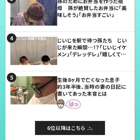
孫のためにお弁当を作った祖
母 孫が絶賛したお弁当に「美
味しそう」「お弁当すごい」
じいじを駅で待つ孫たち じい
じが来た瞬間…！？「じいじイケ
メン」「デレッデレ」「嬉しくて可
愛くてたまらない」「幸せになれ
る」
生後8ヶ月で亡くなった息子
約3年半後、当時の妻の日記に
書いてあった本音とは
6位以降はこちら