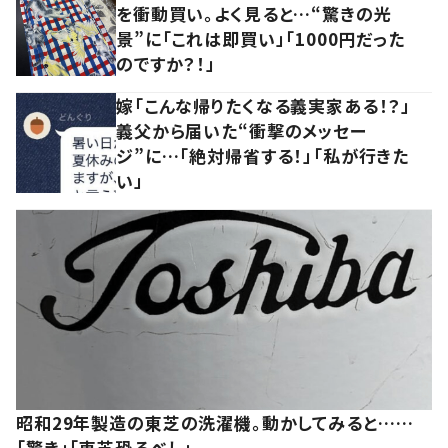
を衝動買い。よく見ると…“驚きの光
景”に「これは即買い」「1000円だった
のですか？！」
嫁「こんな帰りたくなる義実家ある！？」
義父から届いた“衝撃のメッセー
ジ”に…「絶対帰省する！」「私が行きた
い」
昭和29年製造の東芝の洗濯機。動かしてみると……
「驚き」「東芝恐るべし」