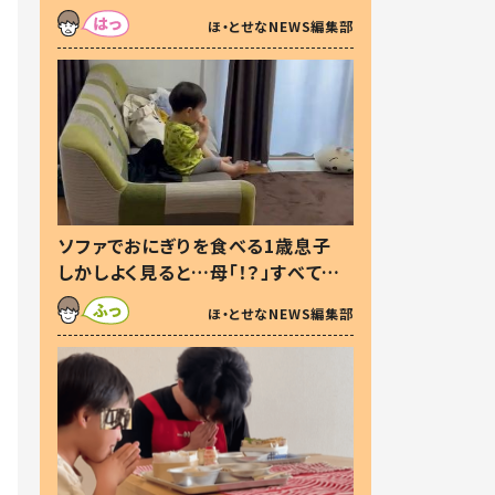
た本音とは
ほ・とせなNEWS編集部
ソファでおにぎりを食べる1歳息子
しかしよく見ると…母「！？」すべてを
察した母の投稿に「可愛いから許
ほ・とせなNEWS編集部
す！」「現行犯〜」