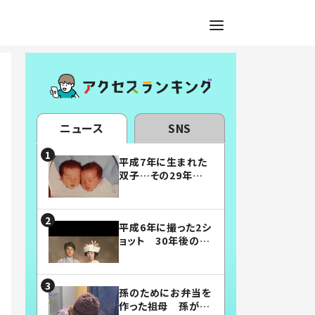
ニュース
SNS
平成7年に生まれた
双子…その29年後
の姿に「漫画みたい」
「素敵すぎる」
平成6年に撮った2シ
ョット 30年後の姿
に…「美男美女」「こ
んな夫婦になりた
い」
孫のためにお弁当を
作った祖母 孫が絶