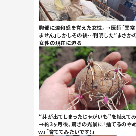
胸部に違和感を覚えた女性。→医師「異常
ません」しかしその後…判明した”まさかの
女性の現在に迫る
“芽が出てしまったじゃがいも”を植えて
→約3ヶ月後、驚きの光景に「捨てるのや
ｗ」「育ててみたいです！」