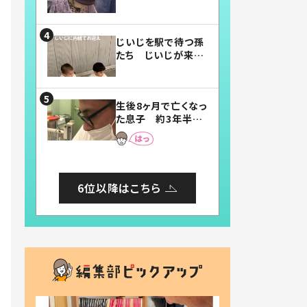
賛したお弁当に「美
味しそう」「お弁当す
ごい」
じいじを駅で待つ孫
たち じいじが来た
瞬間…！？「じいじイ
ケメン」「デレッデレ」
「嬉しくて可愛くてた
生後8ヶ月で亡くなっ
まらない」「幸せにな
た息子 約3年半
れる」
後、当時の妻の日記
に書いてあった本音
とは
6位以降はこちら