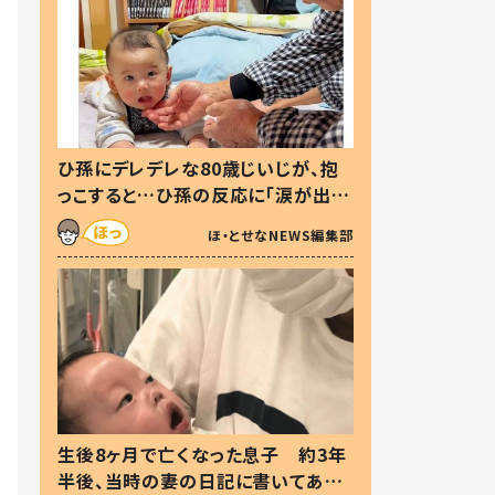
ひ孫にデレデレな80歳じいじが、抱
っこすると…ひ孫の反応に「涙が出ま
した」「可愛くて仕方ない」
ほ・とせなNEWS編集部
生後8ヶ月で亡くなった息子 約3年
半後、当時の妻の日記に書いてあっ