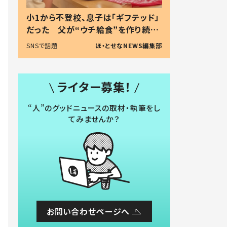
小1から不登校、息子は「ギフテッド」
だった 父が“ウチ給食”を作り続け
る理由とは #令和の親 #令和の子
SNSで話題
ほ・とせなNEWS編集部
ライター募集！
“人”のグッドニュースの取材・執筆をし
てみませんか？
お問い合わせページへ