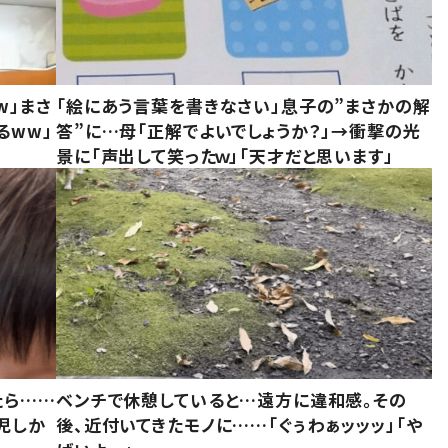
w」まさ
「絵にあう言葉を書きなさい」息子の”まさかの解
るww」
答”に…母「正解でよいでしょうか？」→衝撃の光
景に「声出して笑ったｗ」「天才だと思います」
たら……
ベンチで休憩していると…遠方に違和感。その
児しか
後、近付いてきたモノに……「ぐぅわぁッッッ」「や