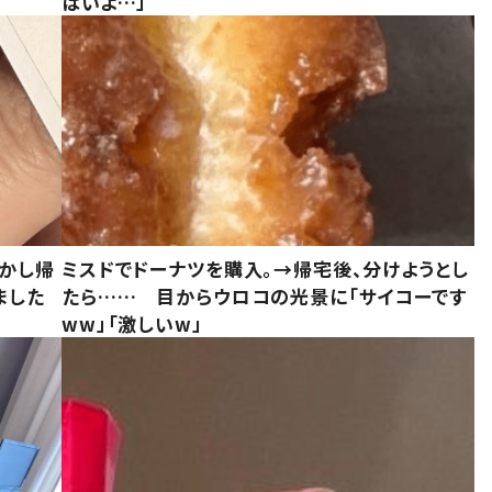
ばいよ…」
しかし帰
ミスドでドーナツを購入。→帰宅後、分けようとし
ました
たら…… 目からウロコの光景に「サイコーです
ww」「激しいw」