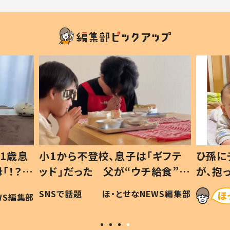
1歳息
小1から不登校、息子は「ギフテ
ひ孫に
「！？」
ッド」だった 父が“ウチ給食”を
が、抱
に「可愛
作り続ける理由とは #令和の親
「涙が
SNSで話題
ほ・とせなNEWS編集部
WS編集部
#令和の子
い」