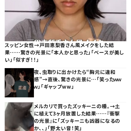
スッピン女性→戸田恵梨香さん風メイクをした結
果……驚きの光景に「本人かと思った」「ベースが美し
い」「似すぎ！！」
夜、虫取りに出かけたら“胸元に違和
感”→直後、驚きの光景に…「笑ったｗｗ
ｗ」「ギャップww」
メルカリで買ったズッキーニの種。→土
に植えて3ヶ月放置した結果……『衝撃
の光景』に「ズッキーニも凶器になるの
か、、」「野太い音！笑」