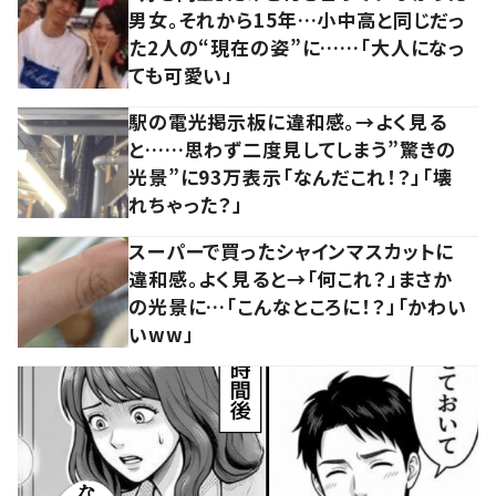
男女。それから15年…小中高と同じだっ
た2人の“現在の姿”に……「大人になっ
ても可愛い」
駅の電光掲示板に違和感。→よく見る
と……思わず二度見してしまう”驚きの
光景”に93万表示「なんだこれ！？」「壊
れちゃった？」
スーパーで買ったシャインマスカットに
違和感。よく見ると→「何これ？」まさか
の光景に…「こんなところに！？」「かわい
いww」