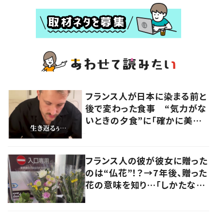
フランス人が日本に染まる前と
後で変わった食事 “気力がな
いときの夕食”に「確かに美味
い」「分かってくれるの嬉しい」
の声
フランス人の彼が彼女に贈った
のは“仏花”！？→7年後、贈った
花の意味を知り…「しかたな
い」「気持ちが大事」