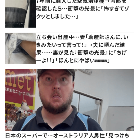
7年前に購入した空気清浄機→内部を
確認したら…衝撃の光景に「怖すぎてゾ
クッとしました…」
立ち会い出産中…妻「助産師さんに、い
きみたいって言って！」→夫に頼んだ結
果……妻が見た『衝撃の光景』に「ちげ
ーよ！！」「ほんとにやばいｗｗｗ」
日本のスーパーで…オーストラリア人男性「見つけち