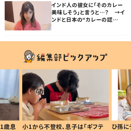
インド人の彼女に「そのカレー
美味しそう」と言うと…？ →イ
ンドと日本の“カレーの認
識”に驚きの声！
1歳息
小1から不登校、息子は「ギフテ
ひ孫に