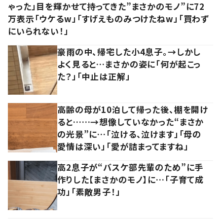
ゃった」目を輝かせて持ってきた”まさかのモノ”に72
万表示「ウケるw」「すげえものみつけたねw」「買わず
にいられない！」
豪雨の中、帰宅した小4息子。→しかし
よく見ると…まさかの姿に「何が起こっ
た？」「中止は正解」
高齢の母が10泊して帰った後、棚を開け
ると……→想像していなかった“まさか
の光景”に…「泣ける、泣けます」「母の
愛情は深い」「愛が詰まってますね」
高2息子が“バスケ部先輩のため”に手
作りした【まさかのモノ】に…「子育て成
功」「素敵男子！」