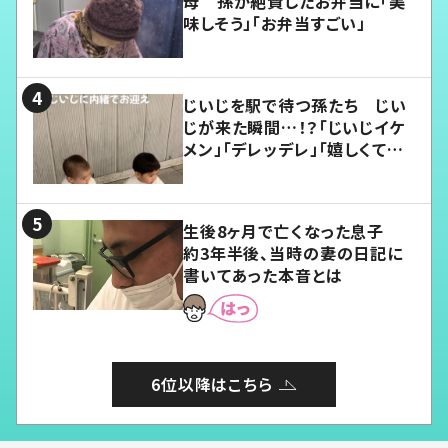
母 孫が絶賛したお弁当に「美
味しそう」「お弁当すごい」
じいじを駅で待つ孫たち じい
じが来た瞬間…！？「じいじイケ
メン」「デレッデレ」「嬉しくて可
愛くてたまらない」「幸せになれ
る」
生後8ヶ月で亡くなった息子
約3年半後、当時の妻の日記に
書いてあった本音とは
6位以降はこちら