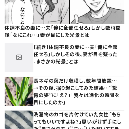
体調不良の妻に…夫「俺に全部任せろ」しかし数時間
後「なにこれ…」妻が目にした光景とは
【続き】体調不良の妻に…夫「俺に全部
任せろ」しかしその後、妻が目を疑った
『まさかの光景』とは
長ネギの葉だけ収穫し、数年間放置…
→その後、掘り起こしてみた結果…“驚
愕の姿”に「え？」「我々は進化の瞬間を
目にしたのか」
洗濯物のカゴを片付けていた女性「もら
ってもいいですよね？」思いがけず手にし
た“まさかのモノ”に…「いただいておき