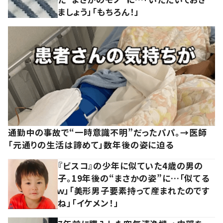
ましょう」「もちろん！」
通勤中の事故で“一時意識不明”だったパパ。→医師
「元通りの生活は諦めて」数年後の姿に迫る
『ビスコ』の少年に似ていた4歳の男の
子。19年後の“まさかの姿”に…「似てる
ｗ」「美形男子要素持って産まれたのです
ね」「イケメン！」