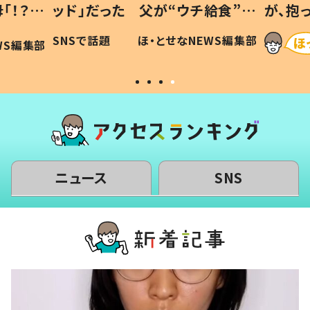
「！？」
ッド」だった 父が“ウチ給食”を
が、抱
に「可愛
作り続ける理由とは #令和の親
「涙が
SNSで話題
ほ・とせなNEWS編集部
WS編集部
#令和の子
い」
ニュース
SNS