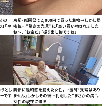
その
京都・祇園祭で2,000円で買った着物→しかし帰
ッ」「や
宅後…“驚きの光景”に「良い買い物されました
ね～」「お宝だ」「掘り出し物ですね」
ようとし
胸部に違和感を覚えた女性。→医師「異常はあり
ーです
ません」しかしその後…判明した”まさかの病”。
女性の現在に迫る