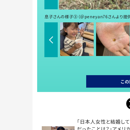
息子さんの様子③（＠peneyan76さんより提
この
「日本人女性と結婚し
だったことは？」アメリ