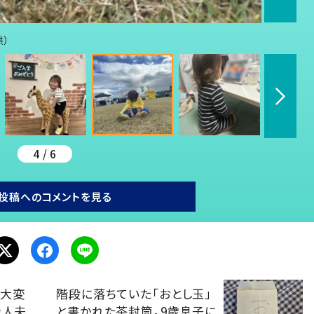
供）
4 / 6
投稿へのコメントを見る
て大変
階段に落ちていた「おとし玉」
カ人夫
と書かれた茶封筒。9歳息子に