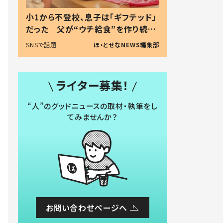
小1から不登校、息子は「ギフテッド」
だった 父が“ウチ給食”を作り続け
る理由とは #令和の親 #令和の子
SNSで話題
ほ・とせなNEWS編集部
ライター募集！
“人”のグッドニュースの取材・執筆をし
てみませんか？
お問い合わせページへ