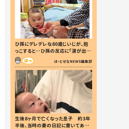
ひ孫にデレデレな80歳じいじが、抱
っこすると…ひ孫の反応に「涙が出ま
した」「可愛くて仕方ない」
ほ・とせなNEWS編集部
生後8ヶ月で亡くなった息子 約3年
半後、当時の妻の日記に書いてあっ