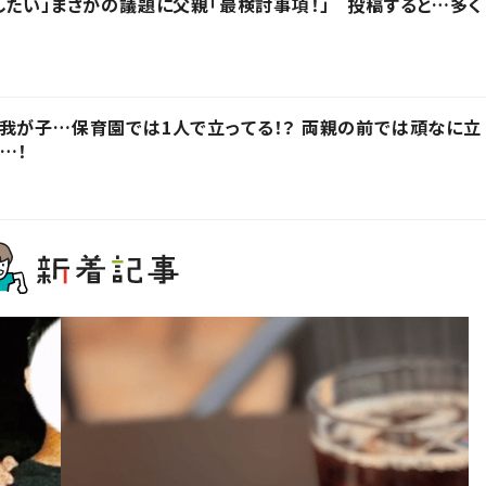
したい」まさかの議題に父親「最検討事項！」 投稿すると…多く
我が子…保育園では1人で立ってる！？ 両親の前では頑なに立
…！