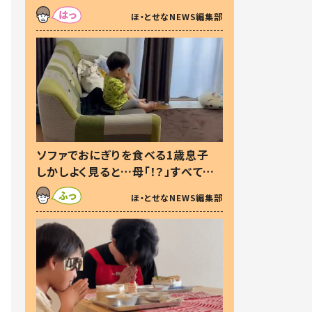
た本音とは
ほ・とせなNEWS編集部
ソファでおにぎりを食べる1歳息子
しかしよく見ると…母「！？」すべてを
察した母の投稿に「可愛いから許
ほ・とせなNEWS編集部
す！」「現行犯〜」