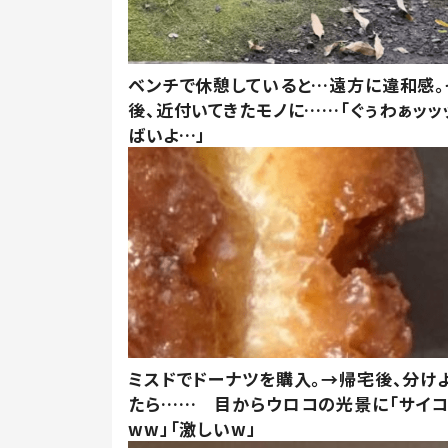
ベンチで休憩していると…遠方に違和感。
後、近付いてきたモノに……「ぐぅわぁッッ
ばいよ…」
ミスドでドーナツを購入。→帰宅後、分け
たら…… 目からウロコの光景に「サイコ
ww」「激しいw」