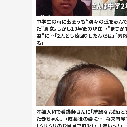
中学生の時に出会うも“別々の道を歩ん
た”男女。しかし10年後の現在→”まさか
姿”に…「2人とも遠回りしたんだね」「素
る」
産婦人科で看護師さんに「綺麗なお顔」と
た赤ちゃん。→成長後の姿に…「将来有望
「クリクリのお目目で可愛い」「渋い～！」