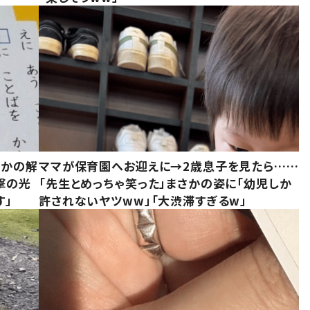
さかの解
ママが保育園へお迎えに→2歳息子を見たら……
撃の光
「先生とめっちゃ笑った」まさかの姿に「幼児しか
す」
許されないヤツww」「大渋滞すぎるw」