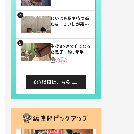
賛したお弁当に「美
味しそう」「お弁当す
ごい」
じいじを駅で待つ孫
たち じいじが来た
瞬間…！？「じいじイ
ケメン」「デレッデレ」
「嬉しくて可愛くてた
生後8ヶ月で亡くなっ
まらない」「幸せにな
た息子 約3年半
れる」
後、当時の妻の日記
に書いてあった本音
とは
6位以降はこちら