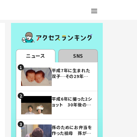
ニュース
SNS
平成7年に生まれた
双子…その29年後
の姿に「漫画みたい」
「素敵すぎる」
平成6年に撮った2シ
ョット 30年後の姿
に…「美男美女」「こ
んな夫婦になりた
い」
孫のためにお弁当を
作った祖母 孫が絶