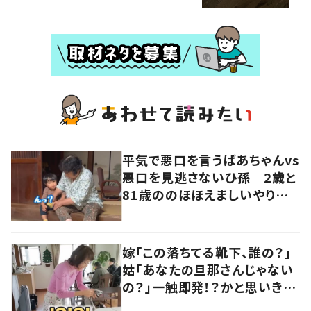
平気で悪口を言うばあちゃんvs
悪口を見逃さないひ孫 2歳と
81歳ののほほえましいやり取り
に「口悪いけど可愛い」の声
嫁「この落ちてる靴下、誰の？」
姑「あなたの旦那さんじゃない
の？」一触即発！？かと思いき
や…持ち主が判明し「声だして