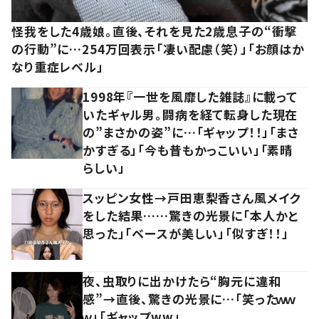
怪我をした4歳娘。直後、それを見た2歳息子の“衝撃
の行動”に…254万回表示「凄い配慮（笑）」「お顔はか
なり重症レベル」
1998年『一世を風靡した雑誌』に載って
いたギャル男。闘病を経て転身した現在
の”まさかの姿”に…「ギャップ！！」「まさ
かすぎる」「今も昔もかっこいい」「素晴
らしい」
スッピン女性→戸田恵梨香さん風メイク
をした結果……驚きの光景に「本人かと
思った」「ベースが美しい」「似すぎ！！」
夜、虫取りに出かけたら“胸元に違和
感”→直後、驚きの光景に…「笑ったｗｗ
ｗ」「ギャップww」