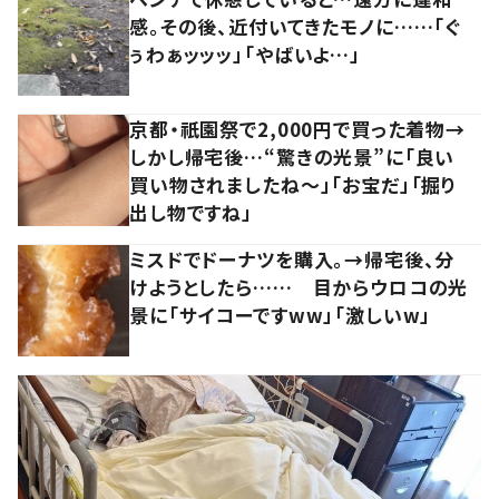
感。その後、近付いてきたモノに……「ぐ
ぅわぁッッッ」「やばいよ…」
京都・祇園祭で2,000円で買った着物→
しかし帰宅後…“驚きの光景”に「良い
買い物されましたね～」「お宝だ」「掘り
出し物ですね」
ミスドでドーナツを購入。→帰宅後、分
けようとしたら…… 目からウロコの光
景に「サイコーですww」「激しいw」