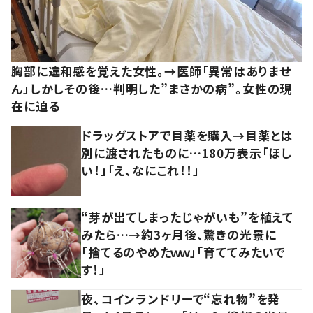
胸部に違和感を覚えた女性。→医師「異常はありませ
ん」しかしその後…判明した”まさかの病”。女性の現
在に迫る
ドラッグストアで目薬を購入→目薬とは
別に渡されたものに…180万表示「ほし
い！」「え、なにこれ！！」
“芽が出てしまったじゃがいも”を植えて
みたら…→約3ヶ月後、驚きの光景に
「捨てるのやめたｗｗ」「育ててみたいで
す！」
夜、コインランドリーで“忘れ物”を発