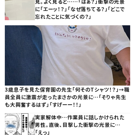
見。よく見ると……「はぁ？」衝撃の光景
に「エーッ！？」「なぜ落ちてる？」「どこで
忘れたことに気づくの？」
3歳息子を見た保育園の先生「何そのTシャツ！？」→職
員全員に激震が走ったまさかの光景に…「そりゃ先生
も大興奮するはず」「すげーー！！」
実家解体中…作業員に話しかけられた
男性。直後、目撃した衝撃の光景に…
「えっ」