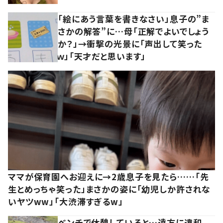
「絵にあう言葉を書きなさい」息子の”ま
さかの解答”に…母「正解でよいでしょう
か？」→衝撃の光景に「声出して笑った
ｗ」「天才だと思います」
ママが保育園へお迎えに→2歳息子を見たら……「先
生とめっちゃ笑った」まさかの姿に「幼児しか許されな
いヤツww」「大渋滞すぎるw」
ベンチで休憩していると…遠方に違和