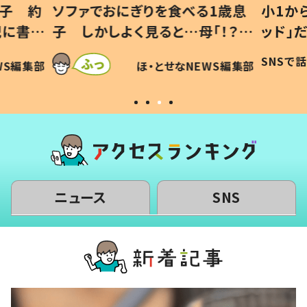
1歳息
小1から不登校、息子は「ギフテ
ひ孫に
「！？」
ッド」だった 父が“ウチ給食”を
が、抱
に「可愛
作り続ける理由とは #令和の親
「涙が
SNSで話題
ほ・とせなNEWS編集部
WS編集部
#令和の子
い」
ニュース
SNS