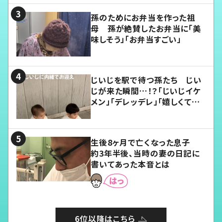
孫のためにお弁当を作った祖
母 孫が絶賛したお弁当に「美
味しそう」「お弁当すごい」
じいじを駅で待つ孫たち じい
じが来た瞬間…！？「じいじイケ
メン」「デレッデレ」「嬉しくて可
愛くてたまらない」「幸せになれ
る」
生後8ヶ月で亡くなった息子
約3年半後、当時の妻の日記に
書いてあった本音とは
6位以降はこちら