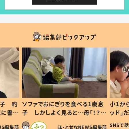
1歳息
小1から不登校、息子は「ギフテ
ひ孫に
「！？」
ッド」だった 父が“ウチ給食”を
が、抱
に「可愛
作り続ける理由とは #令和の親
「涙が
SNSで話題
ほ・とせなNEWS編集部
WS編集部