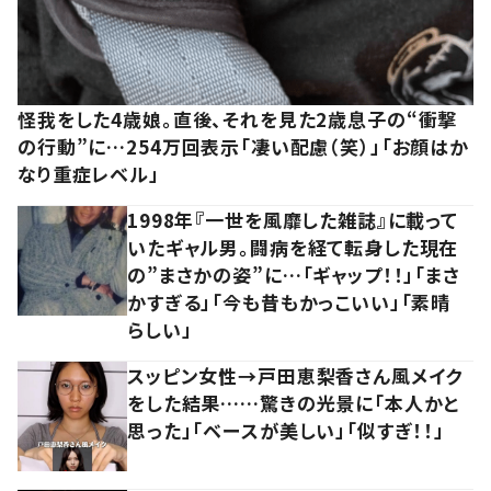
怪我をした4歳娘。直後、それを見た2歳息子の“衝撃
の行動”に…254万回表示「凄い配慮（笑）」「お顔はか
なり重症レベル」
1998年『一世を風靡した雑誌』に載って
いたギャル男。闘病を経て転身した現在
の”まさかの姿”に…「ギャップ！！」「まさ
かすぎる」「今も昔もかっこいい」「素晴
らしい」
スッピン女性→戸田恵梨香さん風メイク
をした結果……驚きの光景に「本人かと
思った」「ベースが美しい」「似すぎ！！」