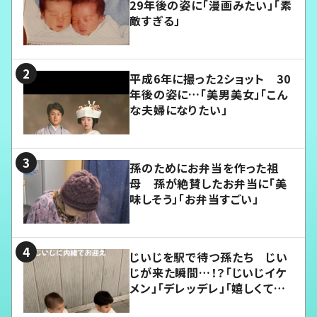
29年後の姿に「漫画みたい」「素
敵すぎる」
平成6年に撮った2ショット 30
年後の姿に…「美男美女」「こん
な夫婦になりたい」
孫のためにお弁当を作った祖
母 孫が絶賛したお弁当に「美
味しそう」「お弁当すごい」
じいじを駅で待つ孫たち じい
じが来た瞬間…！？「じいじイケ
メン」「デレッデレ」「嬉しくて可
愛くてたまらない」「幸せになれ