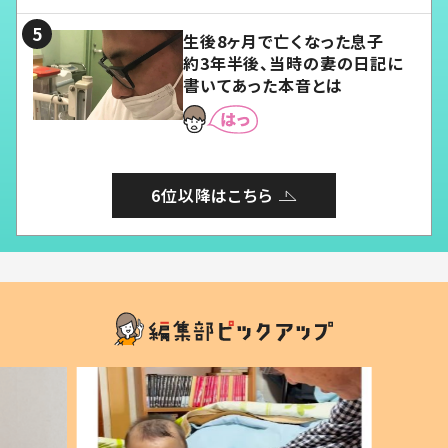
る」
生後8ヶ月で亡くなった息子
約3年半後、当時の妻の日記に
書いてあった本音とは
6位以降はこちら