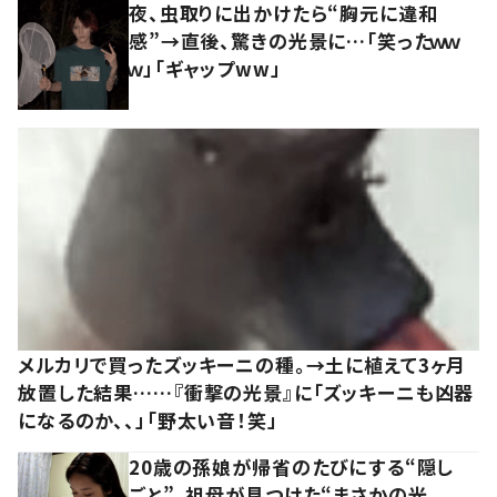
夜、虫取りに出かけたら“胸元に違和
感”→直後、驚きの光景に…「笑ったｗｗ
ｗ」「ギャップww」
メルカリで買ったズッキーニの種。→土に植えて3ヶ月
放置した結果……『衝撃の光景』に「ズッキーニも凶器
になるのか、、」「野太い音！笑」
20歳の孫娘が帰省のたびにする“隠し
ごと”。祖母が見つけた“まさかの光