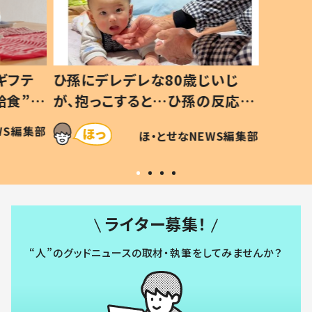
ギフテ
ひ孫にデレデレな80歳じいじ
給食”を
が、抱っこすると…ひ孫の反応に
和の親
「涙が出ました」「可愛くて仕方な
WS編集部
ほ・とせなNEWS編集部
い」
ライター募集！
“人”のグッドニュースの取材・執筆をしてみませんか？