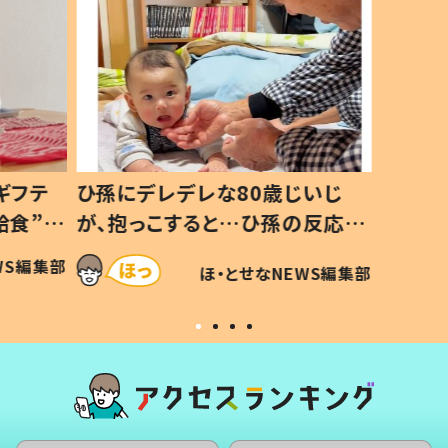
ギフテ
ひ孫にデレデレな80歳じいじ
給食”を
が、抱っこすると…ひ孫の反応に
和の親
「涙が出ました」「可愛くて仕方な
WS編集部
ほ・とせなNEWS編集部
い」