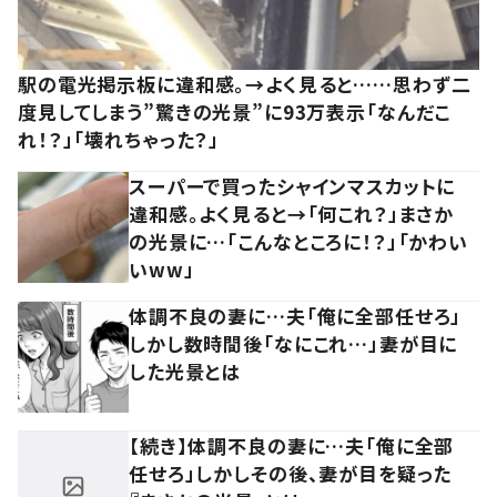
駅の電光掲示板に違和感。→よく見ると……思わず二
度見してしまう”驚きの光景”に93万表示「なんだこ
れ！？」「壊れちゃった？」
スーパーで買ったシャインマスカットに
違和感。よく見ると→「何これ？」まさか
の光景に…「こんなところに！？」「かわい
いww」
体調不良の妻に…夫「俺に全部任せろ」
しかし数時間後「なにこれ…」妻が目に
した光景とは
【続き】体調不良の妻に…夫「俺に全部
任せろ」しかしその後、妻が目を疑った