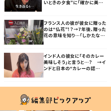
いときの夕食”に「確かに美味
い」「分かってくれるの嬉しい」
の声
フランス人の彼が彼女に贈った
のは“仏花”！？→7年後、贈った
花の意味を知り…「しかたな
い」「気持ちが大事」
インド人の彼女に「そのカレー
美味しそう」と言うと…？ →イ
ンドと日本の“カレーの認
識”に驚きの声！