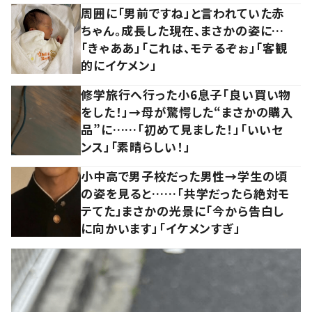
周囲に「男前ですね」と言われていた赤
ちゃん。成長した現在、まさかの姿に…
「きゃああ」「これは、モテるぞぉ」「客観
的にイケメン」
修学旅行へ行った小6息子「良い買い物
をした！」→母が驚愕した“まさかの購入
品”に……「初めて見ました！」「いいセ
ンス」「素晴らしい！」
小中高で男子校だった男性→学生の頃
の姿を見ると……「共学だったら絶対モ
テてた」まさかの光景に「今から告白し
に向かいます」「イケメンすぎ」