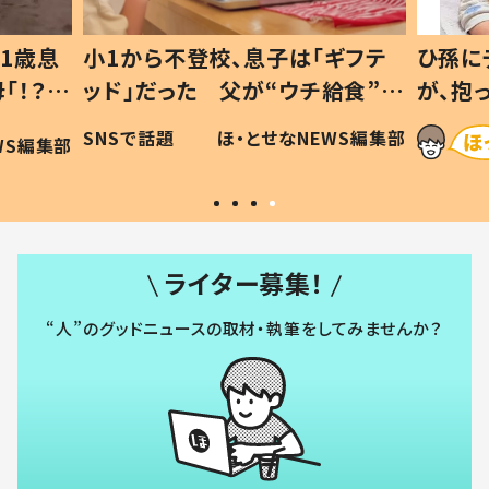
1歳息
小1から不登校、息子は「ギフテ
ひ孫に
「！？」
ッド」だった 父が“ウチ給食”を
が、抱
に「可愛
作り続ける理由とは #令和の親
「涙が
SNSで話題
ほ・とせなNEWS編集部
WS編集部
#令和の子
い」
ライター募集！
“人”のグッドニュースの取材・執筆をしてみませんか？