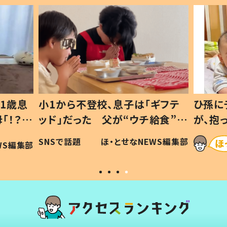
1歳息
小1から不登校、息子は「ギフテ
ひ孫に
「！？」
ッド」だった 父が“ウチ給食”を
が、抱
に「可愛
作り続ける理由とは #令和の親
「涙が
SNSで話題
ほ・とせなNEWS編集部
WS編集部
#令和の子
い」