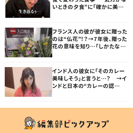
いときの夕食”に「確かに美味
い」「分かってくれるの嬉しい」
の声
フランス人の彼が彼女に贈った
のは“仏花”！？→7年後、贈った
花の意味を知り…「しかたな
い」「気持ちが大事」
インド人の彼女に「そのカレー
美味しそう」と言うと…？ →イ
ンドと日本の“カレーの認
識”に驚きの声！