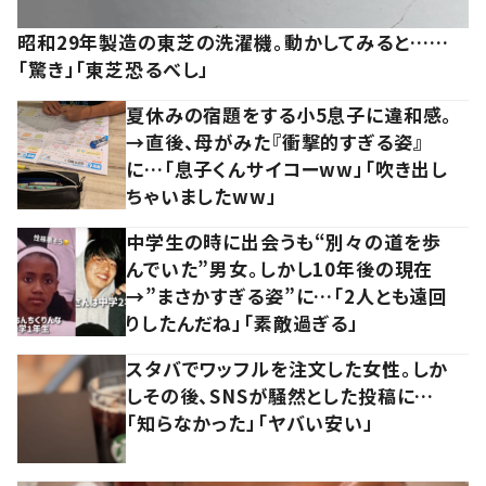
昭和29年製造の東芝の洗濯機。動かしてみると……
「驚き」「東芝恐るべし」
夏休みの宿題をする小5息子に違和感。
→直後、母がみた『衝撃的すぎる姿』
に…「息子くんサイコーww」「吹き出し
ちゃいましたww」
中学生の時に出会うも“別々の道を歩
んでいた”男女。しかし10年後の現在
→”まさかすぎる姿”に…「2人とも遠回
りしたんだね」「素敵過ぎる」
スタバでワッフルを注文した女性。しか
しその後、SNSが騒然とした投稿に…
「知らなかった」「ヤバい安い」