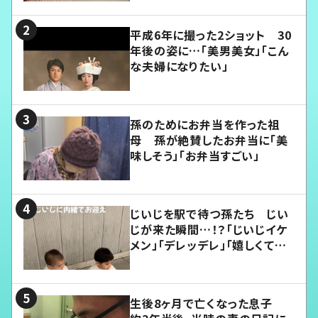
平成6年に撮った2ショット 30
年後の姿に…「美男美女」「こん
な夫婦になりたい」
孫のためにお弁当を作った祖
母 孫が絶賛したお弁当に「美
味しそう」「お弁当すごい」
じいじを駅で待つ孫たち じい
じが来た瞬間…！？「じいじイケ
メン」「デレッデレ」「嬉しくて可
愛くてたまらない」「幸せになれ
る」
生後8ヶ月で亡くなった息子