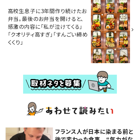
高校生息子に3年間作り続けたお
弁当。最後のお弁当を開けると、
感激の内容に「私が泣けてくる」
「クオリティ高すぎ」「すんごい締め
くくり」
フランス人が日本に染まる前と
後で変わった食事 “気力がな