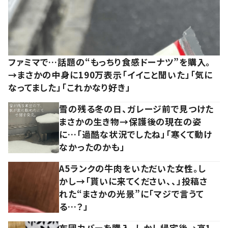
ファミマで…話題の“もっちり食感ドーナツ”を購入。
→まさかの中身に190万表示「イイこと聞いた」「気に
なってました」「これかなり好き」
雪の残る冬の日、ガレージ前で見つけた
まさかの生き物→保護後の現在の姿
に…「過酷な状況でしたね」「寒くて動け
なかったのかも」
A5ランクの牛肉をいただいた女性。し
かし→「貰いに来てください、、」投稿さ
れた“まさかの光景”に「マジで言うて
る…？」
布団カバーを購入。しかし帰宅後→高1