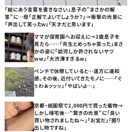
「絵にあう言葉を書きなさい」息子の”まさかの解
答”に…母「正解でよいでしょうか？」→衝撃の光景に
「声出して笑ったｗ」「天才だと思います」
ママが保育園へお迎えに→2歳息子を
見たら……「先生とめっちゃ笑った」まさ
かの姿に「幼児しか許されないヤツ
ww」「大渋滞すぎるw」
ベンチで休憩していると…遠方に違和
感。その後、近付いてきたモノに……「ぐ
ぅわぁッッッ」「やばいよ…」
京都・祇園祭で2,000円で買った着物→
しかし帰宅後…“驚きの光景”に「良い
買い物されましたね～」「お宝だ」「掘り
出し物ですね」