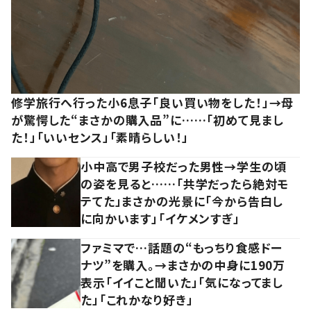
修学旅行へ行った小6息子「良い買い物をした！」→母
が驚愕した“まさかの購入品”に……「初めて見まし
た！」「いいセンス」「素晴らしい！」
小中高で男子校だった男性→学生の頃
の姿を見ると……「共学だったら絶対モ
テてた」まさかの光景に「今から告白し
に向かいます」「イケメンすぎ」
ファミマで…話題の“もっちり食感ドー
ナツ”を購入。→まさかの中身に190万
表示「イイこと聞いた」「気になってまし
た」「これかなり好き」