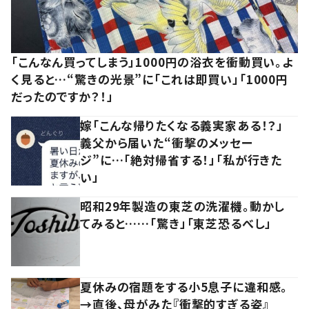
「こんなん買ってしまう」1000円の浴衣を衝動買い。よ
く見ると…“驚きの光景”に「これは即買い」「1000円
だったのですか？！」
嫁「こんな帰りたくなる義実家ある！？」
義父から届いた“衝撃のメッセー
ジ”に…「絶対帰省する！」「私が行きた
い」
昭和29年製造の東芝の洗濯機。動かし
てみると……「驚き」「東芝恐るべし」
夏休みの宿題をする小5息子に違和感。
→直後、母がみた『衝撃的すぎる姿』