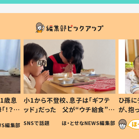
1歳息
小1から不登校、息子は「ギフテ
ひ孫に
「！？」
ッド」だった 父が“ウチ給食”を
が、抱
に「可愛
作り続ける理由とは #令和の親
「涙が
SNSで話題
ほ・とせなNEWS編集部
WS編集部
#令和の子
い」