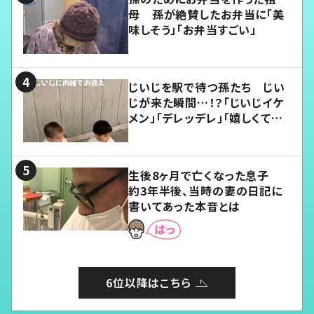
母 孫が絶賛したお弁当に「美
味しそう」「お弁当すごい」
じいじを駅で待つ孫たち じい
じが来た瞬間…！？「じいじイケ
メン」「デレッデレ」「嬉しくて可
愛くてたまらない」「幸せになれ
る」
生後8ヶ月で亡くなった息子
約3年半後、当時の妻の日記に
書いてあった本音とは
6位以降はこちら