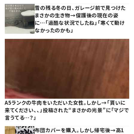
雪の残る冬の日、ガレージ前で見つけた
まさかの生き物→保護後の現在の姿
に…「過酷な状況でしたね」「寒くて動け
なかったのかも」
A5ランクの牛肉をいただいた女性。しかし→「貰いに
来てください、、」投稿された“まさかの光景”に「マジで
言うてる…？」
布団カバーを購入。しかし帰宅後→高1