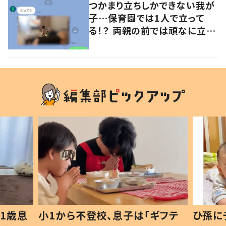
つかまり立ちしかできない我が
子…保育園では1人で立って
る！？ 両親の前では頑なに立た
ない1歳児が可愛すぎる…！
1歳息
小1から不登校、息子は「ギフテ
ひ孫に