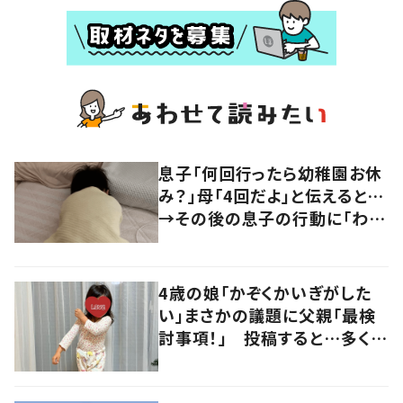
息子「何回行ったら幼稚園お休
み？」母「4回だよ」と伝えると…
→その後の息子の行動に「わか
るよその気持ち」「うちの子も！」
の声
4歳の娘「かぞくかいぎがした
い」まさかの議題に父親「最検
討事項！」 投稿すると…多くの
意見が寄せられる！