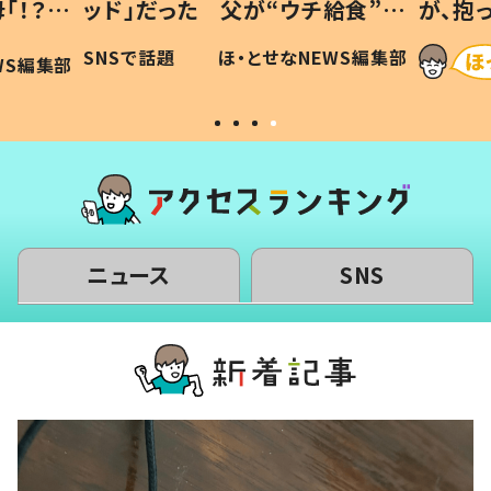
「！？」
ッド」だった 父が“ウチ給食”を
が、抱
に「可愛
作り続ける理由とは #令和の親
「涙が
SNSで話題
ほ・とせなNEWS編集部
WS編集部
#令和の子
い」
ニュース
SNS