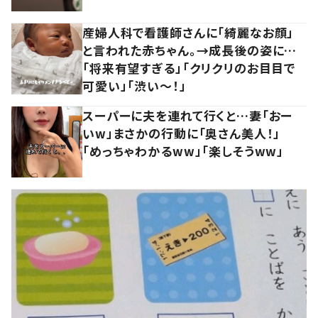
産婦人科で看護師さんに「綺麗なお顔」
と言われた赤ちゃん。→成長後の姿に…
「将来有望すぎる」「クリクリのお目目で
可愛い」「渋い～！」
スーパーに夫を連れて行くと…妻「おー
いw」まさかの行動に「奥さん美人！」
「めっちゃわかるww」「楽しそうww」