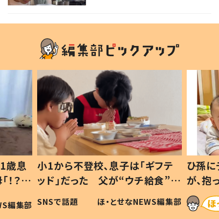
声
1歳息
小1から不登校、息子は「ギフテ
ひ孫に
「！？」
ッド」だった 父が“ウチ給食”を
が、抱
に「可愛
作り続ける理由とは #令和の親
「涙が
SNSで話題
ほ・とせなNEWS編集部
WS編集部
#令和の子
い」