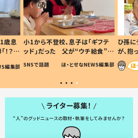
1歳息
小1から不登校、息子は「ギフテ
ひ孫に
「！？」
ッド」だった 父が“ウチ給食”を
が、抱
に「可愛
作り続ける理由とは #令和の親
「涙が
SNSで話題
ほ・とせなNEWS編集部
WS編集部
#令和の子
い」
ライター募集！
“人”のグッドニュースの取材・執筆をしてみませんか？