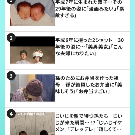
平成7年に生まれた双子…その
29年後の姿に「漫画みたい」「素
敵すぎる」
平成6年に撮った2ショット 30
年後の姿に…「美男美女」「こん
な夫婦になりたい」
孫のためにお弁当を作った祖
母 孫が絶賛したお弁当に「美
味しそう」「お弁当すごい」
じいじを駅で待つ孫たち じい
じが来た瞬間…！？「じいじイケ
メン」「デレッデレ」「嬉しくて可