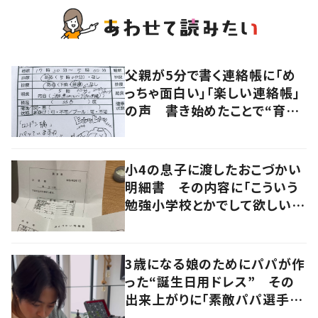
父親が5分で書く連絡帳に「め
っちゃ面白い」「楽しい連絡帳」
の声 書き始めたことで“育児
に変化”も
小4の息子に渡したおこづかい
明細書 その内容に「こういう
勉強小学校とかでして欲しい」
「社会勉強になりますね」の声
3歳になる娘のためにパパが作
った“誕生日用ドレス” その
出来上がりに「素敵パパ選手権
優勝」「パパさんカッコいい」の