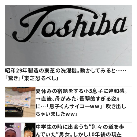
昭和29年製造の東芝の洗濯機。動かしてみると……
「驚き」「東芝恐るべし」
夏休みの宿題をする小5息子に違和感。
→直後、母がみた『衝撃的すぎる姿』
に…「息子くんサイコーww」「吹き出し
ちゃいましたww」
中学生の時に出会うも“別々の道を歩
んでいた”男女。しかし10年後の現在