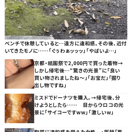
ベンチで休憩していると…遠方に違和感。その後、近付
いてきたモノに……「ぐぅわぁッッッ」「やばいよ…」
京都・祇園祭で2,000円で買った着物→
しかし帰宅後…“驚きの光景”に「良い
買い物されましたね～」「お宝だ」「掘り
出し物ですね」
ミスドでドーナツを購入。→帰宅後、分
けようとしたら…… 目からウロコの光
景に「サイコーですww」「激しいw」
胸部に違和感を覚えた女性。→医師「異