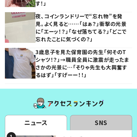
す！」
夜、コインランドリーで“忘れ物”を発
見。よく見ると……「はぁ？」衝撃の光景
に「エーッ！？」「なぜ落ちてる？」「どこで
忘れたことに気づくの？」
3歳息子を見た保育園の先生「何そのT
シャツ！？」→職員全員に激震が走ったま
さかの光景に…「そりゃ先生も大興奮す
るはず」「すげーー！！」
ニュース
SNS