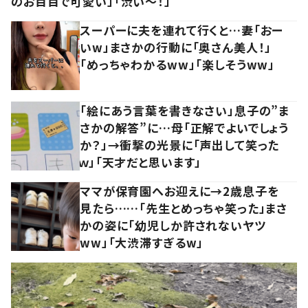
のお目目で可愛い」「渋い～！」
スーパーに夫を連れて行くと…妻「おー
いw」まさかの行動に「奥さん美人！」
「めっちゃわかるww」「楽しそうww」
「絵にあう言葉を書きなさい」息子の”ま
さかの解答”に…母「正解でよいでしょう
か？」→衝撃の光景に「声出して笑った
ｗ」「天才だと思います」
ママが保育園へお迎えに→2歳息子を
見たら……「先生とめっちゃ笑った」まさ
かの姿に「幼児しか許されないヤツ
ww」「大渋滞すぎるw」