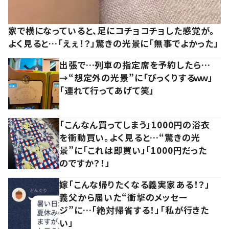
家で横になっていると、足にコチョコチョした感覚が。
よく見ると…「えぇ！？」驚きの光景に「無事でよかった」
出張で…列車の指定席を予約したら…
→“想定外の光景”に「びっくりするｗｗ」
「連れて行ってあげて笑」
「こんなん買ってしまう」1000円の浴衣
を衝動買い。よく見ると…“驚きの光
景”に「これは即買い」「1000円だった
のですか？！」
嫁「こんな帰りたくなる義実家ある！？」
義父から届いた“衝撃のメッセー
ジ”に…「絶対帰省する！」「私が行きた
い」