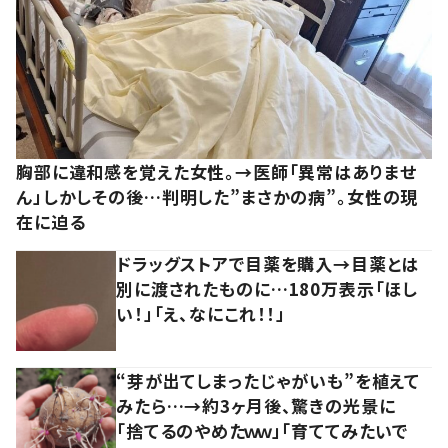
胸部に違和感を覚えた女性。→医師「異常はありませ
ん」しかしその後…判明した”まさかの病”。女性の現
在に迫る
ドラッグストアで目薬を購入→目薬とは
別に渡されたものに…180万表示「ほし
い！」「え、なにこれ！！」
“芽が出てしまったじゃがいも”を植えて
みたら…→約3ヶ月後、驚きの光景に
「捨てるのやめたｗｗ」「育ててみたいで