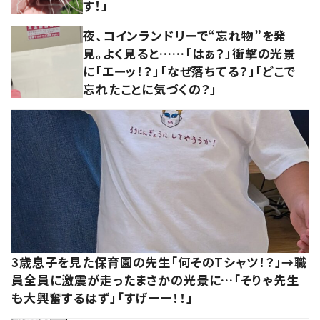
す！」
夜、コインランドリーで“忘れ物”を発
見。よく見ると……「はぁ？」衝撃の光景
に「エーッ！？」「なぜ落ちてる？」「どこで
忘れたことに気づくの？」
3歳息子を見た保育園の先生「何そのTシャツ！？」→職
員全員に激震が走ったまさかの光景に…「そりゃ先生
も大興奮するはず」「すげーー！！」