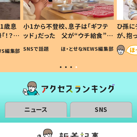
1歳息
小1から不登校、息子は「ギフテ
ひ孫に
「！？」
ッド」だった 父が“ウチ給食”を
が、抱
に「可愛
作り続ける理由とは #令和の親
「涙が
SNSで話題
ほ・とせなNEWS編集部
WS編集部
#令和の子
い」
ニュース
SNS