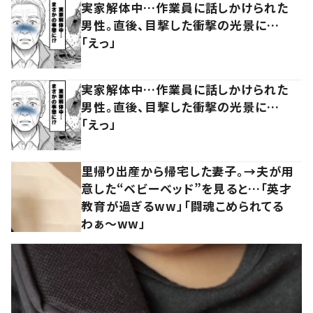
実家解体中…作業員に話しかけられた
男性。直後、目撃した衝撃の光景に…
「えっ」
実家解体中…作業員に話しかけられた
男性。直後、目撃した衝撃の光景に…
「えっ」
里帰り出産から帰宅した妻子。→夫が用
意した“ベビーベッド”を見ると…「英才
教育が過ぎるww」「闘魂こめられてる
わぁ～ww」