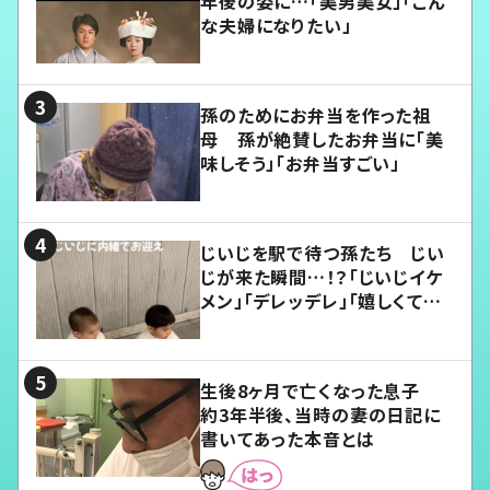
年後の姿に…「美男美女」「こん
な夫婦になりたい」
孫のためにお弁当を作った祖
母 孫が絶賛したお弁当に「美
味しそう」「お弁当すごい」
じいじを駅で待つ孫たち じい
じが来た瞬間…！？「じいじイケ
メン」「デレッデレ」「嬉しくて可
愛くてたまらない」「幸せになれ
る」
生後8ヶ月で亡くなった息子
約3年半後、当時の妻の日記に
書いてあった本音とは