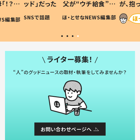
「！？」
ッド」だった 父が“ウチ給食”を
が、抱
に「可愛
作り続ける理由とは #令和の親
「涙が
SNSで話題
ほ・とせなNEWS編集部
WS編集部
#令和の子
い」
ライター募集！
“人”のグッドニュースの取材・執筆をしてみませんか？
お問い合わせページへ