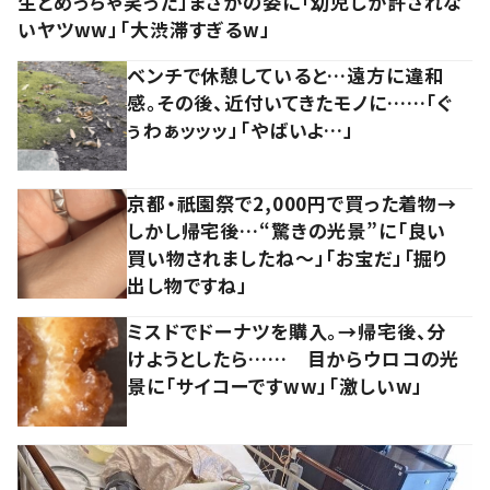
生とめっちゃ笑った」まさかの姿に「幼児しか許されな
いヤツww」「大渋滞すぎるw」
ベンチで休憩していると…遠方に違和
感。その後、近付いてきたモノに……「ぐ
ぅわぁッッッ」「やばいよ…」
京都・祇園祭で2,000円で買った着物→
しかし帰宅後…“驚きの光景”に「良い
買い物されましたね～」「お宝だ」「掘り
出し物ですね」
ミスドでドーナツを購入。→帰宅後、分
けようとしたら…… 目からウロコの光
景に「サイコーですww」「激しいw」