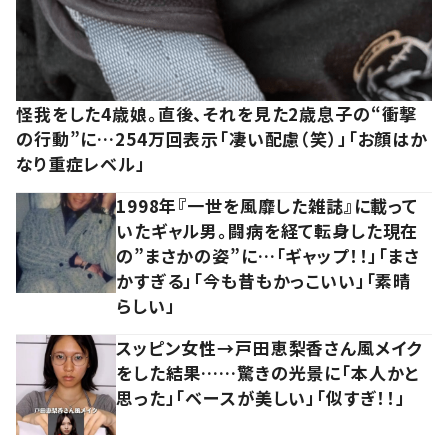
怪我をした4歳娘。直後、それを見た2歳息子の“衝撃
の行動”に…254万回表示「凄い配慮（笑）」「お顔はか
なり重症レベル」
1998年『一世を風靡した雑誌』に載って
いたギャル男。闘病を経て転身した現在
の”まさかの姿”に…「ギャップ！！」「まさ
かすぎる」「今も昔もかっこいい」「素晴
らしい」
スッピン女性→戸田恵梨香さん風メイク
をした結果……驚きの光景に「本人かと
思った」「ベースが美しい」「似すぎ！！」