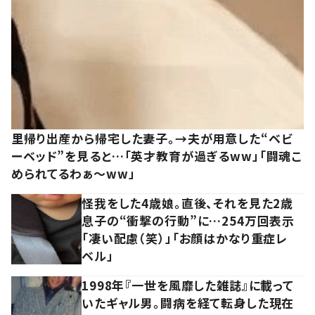
里帰り出産から帰宅した妻子。→夫が用意した“ベビ
ーベッド”を見ると…「英才教育が過ぎるww」「闘魂こ
められてるわぁ～ww」
怪我をした4歳娘。直後、それを見た2歳
息子の“衝撃の行動”に…254万回表示
「凄い配慮（笑）」「お顔はかなり重症レ
ベル」
1998年『一世を風靡した雑誌』に載って
いたギャル男。闘病を経て転身した現在