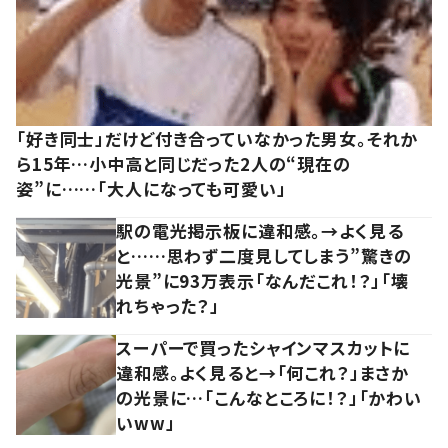
「好き同士」だけど付き合っていなかった男女。それか
ら15年…小中高と同じだった2人の“現在の
姿”に……「大人になっても可愛い」
駅の電光掲示板に違和感。→よく見る
と……思わず二度見してしまう”驚きの
光景”に93万表示「なんだこれ！？」「壊
れちゃった？」
スーパーで買ったシャインマスカットに
違和感。よく見ると→「何これ？」まさか
の光景に…「こんなところに！？」「かわい
いww」