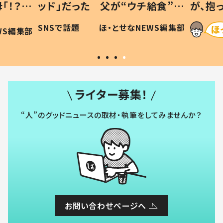
「！？」
ッド」だった 父が“ウチ給食”を
が、抱
に「可愛
作り続ける理由とは #令和の親
「涙が
SNSで話題
ほ・とせなNEWS編集部
WS編集部
#令和の子
い」
ライター募集！
“人”のグッドニュースの取材・執筆をしてみませんか？
お問い合わせページへ