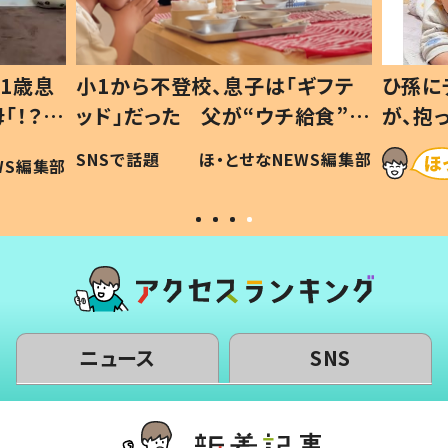
1歳息
小1から不登校、息子は「ギフテ
ひ孫に
「！？」
ッド」だった 父が“ウチ給食”を
が、抱
に「可愛
作り続ける理由とは #令和の親
「涙が
SNSで話題
ほ・とせなNEWS編集部
WS編集部
#令和の子
い」
ニュース
SNS