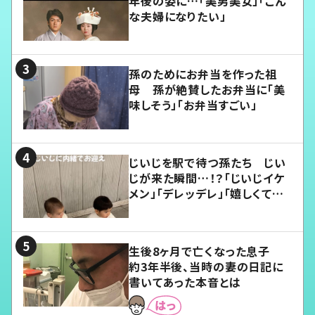
年後の姿に…「美男美女」「こん
な夫婦になりたい」
孫のためにお弁当を作った祖
母 孫が絶賛したお弁当に「美
味しそう」「お弁当すごい」
じいじを駅で待つ孫たち じい
じが来た瞬間…！？「じいじイケ
メン」「デレッデレ」「嬉しくて可
愛くてたまらない」「幸せになれ
る」
生後8ヶ月で亡くなった息子
約3年半後、当時の妻の日記に
書いてあった本音とは