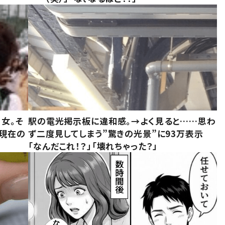
女。そ
駅の電光掲示板に違和感。→よく見ると……思わ
“現在の
ず二度見してしまう”驚きの光景”に93万表示
「なんだこれ！？」「壊れちゃった？」