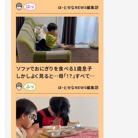
た本音とは
ほ・とせなNEWS編集部
ソファでおにぎりを食べる1歳息子
しかしよく見ると…母「！？」すべてを
察した母の投稿に「可愛いから許
ほ・とせなNEWS編集部
す！」「現行犯〜」