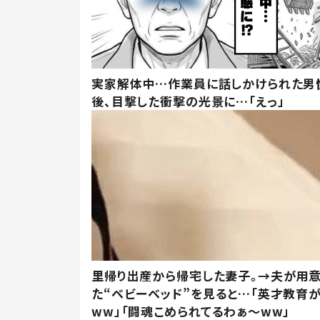
実家解体中…作業員に話しかけられた男
後、目撃した衝撃の光景に…「えっ」
里帰り出産から帰宅した妻子。→夫が用
た“ベビーベッド”を見ると…「英才教育
ww」「闘魂こめられてるわぁ～ww」