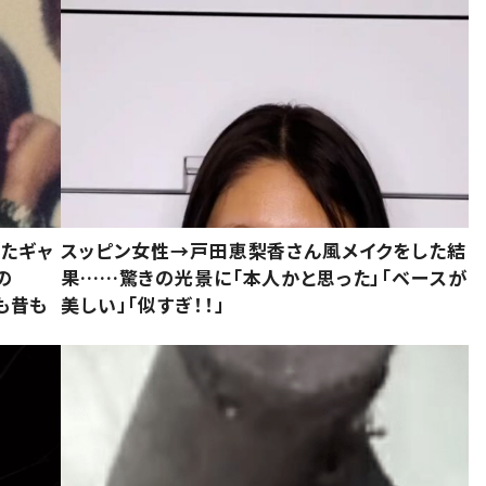
いたギャ
スッピン女性→戸田恵梨香さん風メイクをした結
の
果……驚きの光景に「本人かと思った」「ベースが
今も昔も
美しい」「似すぎ！！」