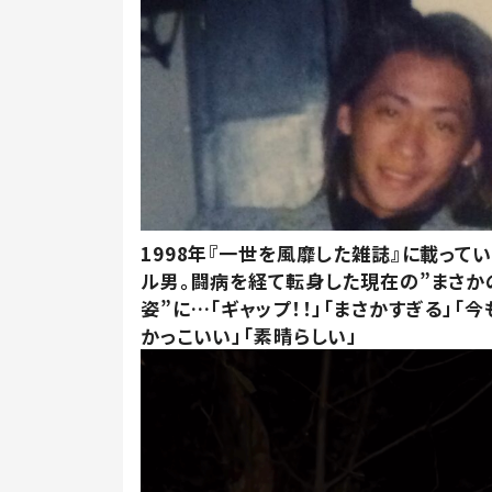
1998年『一世を風靡した雑誌』に載って
ル男。闘病を経て転身した現在の”まさか
姿”に…「ギャップ！！」「まさかすぎる」「
かっこいい」「素晴らしい」