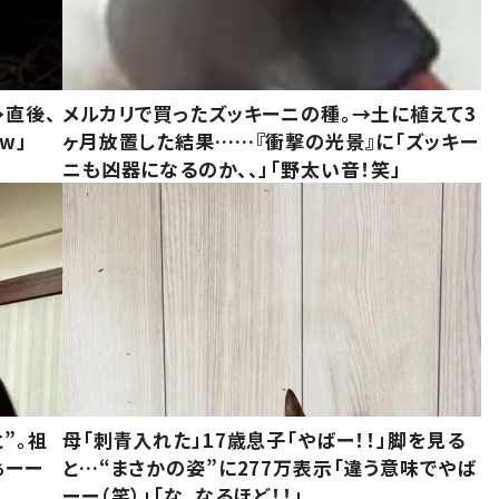
→直後、
メルカリで買ったズッキーニの種。→土に植えて3
w」
ヶ月放置した結果……『衝撃の光景』に「ズッキー
ニも凶器になるのか、、」「野太い音！笑」
”。祖
母「刺青入れた」17歳息子「やばー！！」脚を見る
ぁーー
と…“まさかの姿”に277万表示「違う意味でやば
ーー（笑）」「な、なるほど！！」