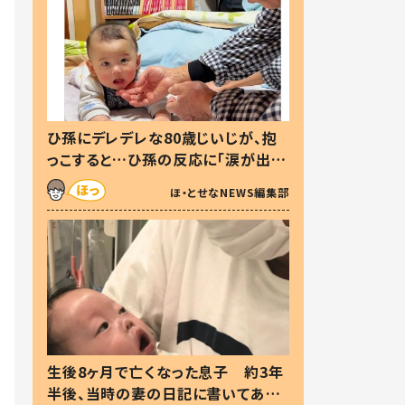
ひ孫にデレデレな80歳じいじが、抱
っこすると…ひ孫の反応に「涙が出ま
した」「可愛くて仕方ない」
ほ・とせなNEWS編集部
生後8ヶ月で亡くなった息子 約3年
半後、当時の妻の日記に書いてあっ