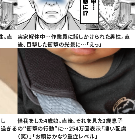
性。直
実家解体中…作業員に話しかけられた男性。直
後、目撃した衝撃の光景に…「えっ」
意し
怪我をした4歳娘。直後、それを見た2歳息子
が過ぎる
の“衝撃の行動”に…254万回表示「凄い配慮
（笑）」「お顔はかなり重症レベル」