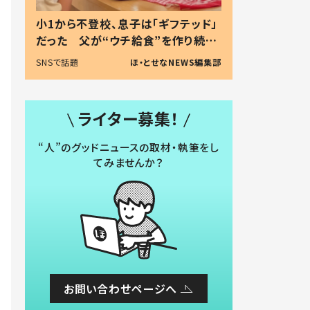
小1から不登校、息子は「ギフテッド」
だった 父が“ウチ給食”を作り続け
る理由とは #令和の親 #令和の子
SNSで話題
ほ・とせなNEWS編集部
ライター募集！
“人”のグッドニュースの取材・執筆をし
てみませんか？
お問い合わせページへ