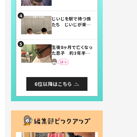
賛したお弁当に「美
味しそう」「お弁当す
ごい」
じいじを駅で待つ孫
たち じいじが来た
瞬間…！？「じいじイ
ケメン」「デレッデレ」
「嬉しくて可愛くてた
生後8ヶ月で亡くなっ
まらない」「幸せにな
た息子 約3年半
れる」
後、当時の妻の日記
に書いてあった本音
とは
6位以降はこちら