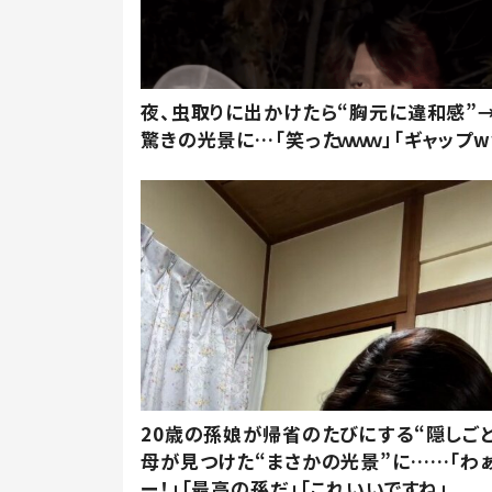
夜、虫取りに出かけたら“胸元に違和感”
驚きの光景に…「笑ったｗｗｗ」「ギャップw
20歳の孫娘が帰省のたびにする“隠しごと
母が見つけた“まさかの光景”に……「わ
ー！」「最高の孫だ」「これいいですね」