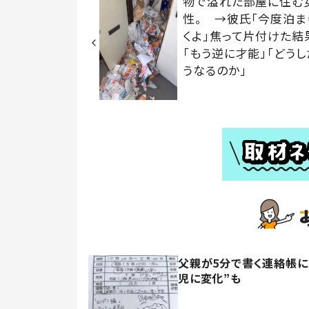
物で溢れた部屋に住む
性。 →彼氏「今度泊ま
くよ」焦って片付けた結
「もう逆に才能」「どうし
うなるのか」
父親が5分で書く連絡帳に
児に変化”も