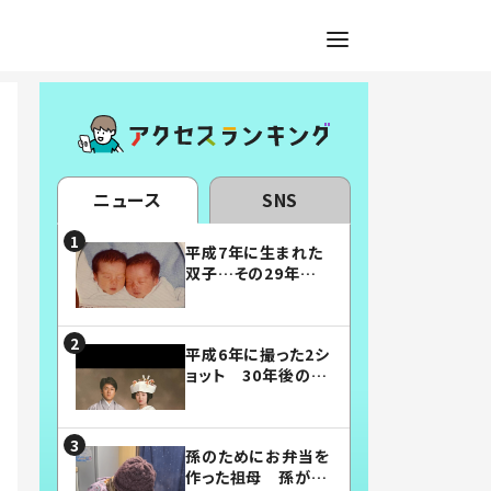
ニュース
SNS
平成7年に生まれた
双子…その29年後
の姿に「漫画みたい」
「素敵すぎる」
平成6年に撮った2シ
ョット 30年後の姿
に…「美男美女」「こ
んな夫婦になりた
い」
孫のためにお弁当を
作った祖母 孫が絶