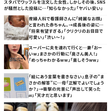
スタバでワッフルを注文した女性。しかしその後、SNS
が騒然とした投稿に…「知らなかった」「ヤバい安い」
産婦人科で看護師さんに「綺麗なお顔」
と言われた赤ちゃん。→成長後の姿に…
「将来有望すぎる」「クリクリのお目目で
可愛い」「渋い～！」
スーパーに夫を連れて行くと…妻「おー
いw」まさかの行動に「奥さん美人！」
「めっちゃわかるww」「楽しそうww」
「絵にあう言葉を書きなさい」息子の”ま
さかの解答”に…母「正解でよいでしょう
か？」→衝撃の光景に「声出して笑った
ｗ」「天才だと思います」