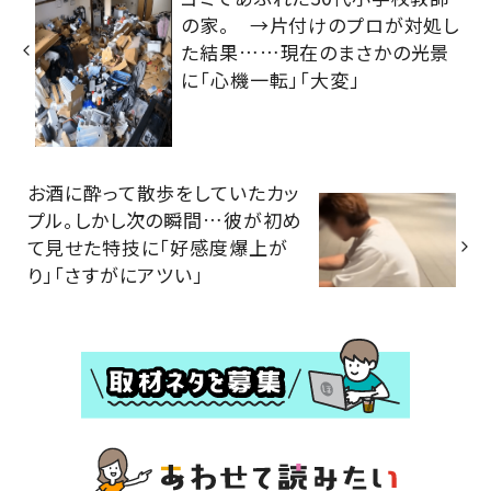
の家。 →片付けのプロが対処し
た結果……現在のまさかの光景
に「心機一転」「大変」
お酒に酔って散歩をしていたカッ
プル。しかし次の瞬間…彼が初め
て見せた特技に「好感度爆上が
り」「さすがにアツい」