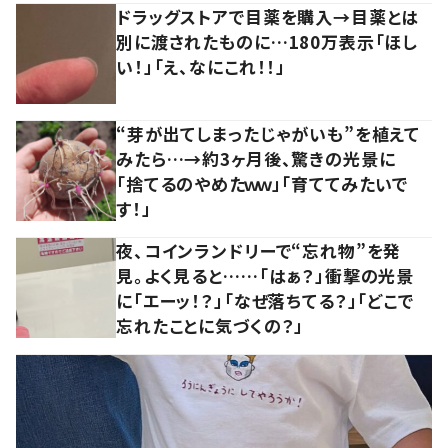
ドラッグストアで目薬を購入→目薬とは
別に渡されたものに…180万表示「ほし
い！」「え、なにこれ！！」
“芽が出てしまったじゃがいも”を植えて
みたら…→約3ヶ月後、驚きの光景に
「捨てるのやめたｗｗ」「育ててみたいで
す！」
夜、コインランドリーで“忘れ物”を発
見。よく見ると……「はぁ？」衝撃の光景
に「エーッ！？」「なぜ落ちてる？」「どこで
忘れたことに気づくの？」