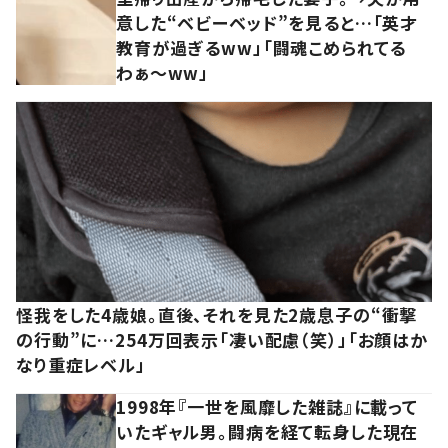
意した“ベビーベッド”を見ると…「英才
教育が過ぎるww」「闘魂こめられてる
わぁ～ww」
怪我をした4歳娘。直後、それを見た2歳息子の“衝撃
の行動”に…254万回表示「凄い配慮（笑）」「お顔はか
なり重症レベル」
1998年『一世を風靡した雑誌』に載って
いたギャル男。闘病を経て転身した現在