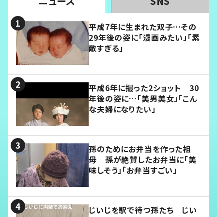
ニュース
SNS
平成7年に生まれた双子…その
29年後の姿に「漫画みたい」「素
敵すぎる」
平成6年に撮った2ショット 30
年後の姿に…「美男美女」「こん
な夫婦になりたい」
孫のためにお弁当を作った祖
母 孫が絶賛したお弁当に「美
味しそう」「お弁当すごい」
じいじを駅で待つ孫たち じい