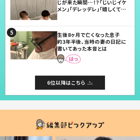
じが来た瞬間…！？「じいじイケ
メン」「デレッデレ」「嬉しくて可
愛くてたまらない」「幸せになれ
る」
生後8ヶ月で亡くなった息子
約3年半後、当時の妻の日記に
書いてあった本音とは
6位以降はこちら