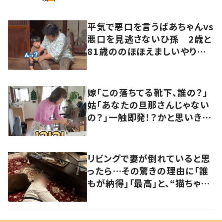
平気で悪口を言うばあちゃんvs
悪口を見逃さないひ孫 2歳と
81歳ののほほえましいやり取り
に「口悪いけど可愛い」の声
嫁「この落ちてる靴下、誰の？」
姑「あなたの旦那さんじゃない
の？」一触即発！？かと思いき
や…持ち主が判明し「声だして
大爆笑しちゃった」
リビングで妻が倒れていると思
ったら…その驚きの理由に「誰
もが納得」「最高」と、“猫ちゃん
好きユーザー”からの共感集ま
る！