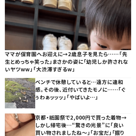
ママが保育園へお迎えに→2歳息子を見たら……「先
生とめっちゃ笑った」まさかの姿に「幼児しか許されな
いヤツww」「大渋滞すぎるw」
ベンチで休憩していると…遠方に違和
感。その後、近付いてきたモノに……「ぐ
ぅわぁッッッ」「やばいよ…」
京都・祇園祭で2,000円で買った着物→
しかし帰宅後…“驚きの光景”に「良い
買い物されましたね～」「お宝だ」「掘り