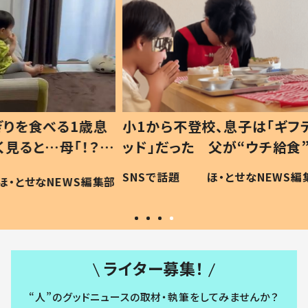
1歳息
小1から不登校、息子は「ギフテ
ひ孫に
「！？」
ッド」だった 父が“ウチ給食”を
が、抱
に「可愛
作り続ける理由とは #令和の親
「涙が
SNSで話題
ほ・とせなNEWS編集部
WS編集部
#令和の子
い」
ライター募集！
“人”のグッドニュースの取材・執筆をしてみませんか？