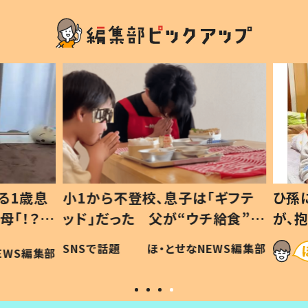
1歳息
小1から不登校、息子は「ギフテ
ひ孫に
「！？」
ッド」だった 父が“ウチ給食”を
が、抱
に「可愛
作り続ける理由とは #令和の親
「涙が
SNSで話題
ほ・とせなNEWS編集部
WS編集部
#令和の子
い」