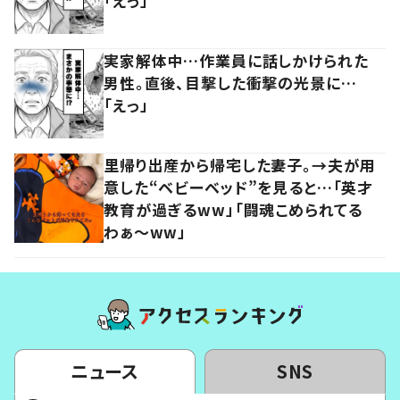
「えっ」
実家解体中…作業員に話しかけられた
男性。直後、目撃した衝撃の光景に…
「えっ」
里帰り出産から帰宅した妻子。→夫が用
意した“ベビーベッド”を見ると…「英才
教育が過ぎるww」「闘魂こめられてる
わぁ～ww」
ニュース
SNS