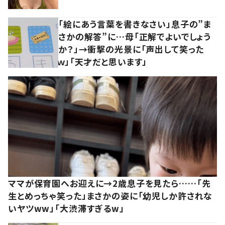
「絵にあう言葉を書きなさい」息子の”ま
さかの解答”に…母「正解でよいでしょう
か？」→衝撃の光景に「声出して笑った
ｗ」「天才だと思います」
ママが保育園へお迎えに→2歳息子を見たら……「先
生とめっちゃ笑った」まさかの姿に「幼児しか許されな
いヤツww」「大渋滞すぎるw」