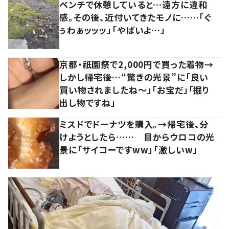
ベンチで休憩していると…遠方に違和
感。その後、近付いてきたモノに……「ぐ
ぅわぁッッッ」「やばいよ…」
京都・祇園祭で2,000円で買った着物→
しかし帰宅後…“驚きの光景”に「良い
買い物されましたね～」「お宝だ」「掘り
出し物ですね」
ミスドでドーナツを購入。→帰宅後、分
けようとしたら…… 目からウロコの光
景に「サイコーですww」「激しいw」