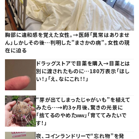
胸部に違和感を覚えた女性。→医師「異常はありませ
ん」しかしその後…判明した”まさかの病”。女性の現
在に迫る
ドラッグストアで目薬を購入→目薬とは
別に渡されたものに…180万表示「ほし
い！」「え、なにこれ！！」
“芽が出てしまったじゃがいも”を植えて
みたら…→約3ヶ月後、驚きの光景に
「捨てるのやめたｗｗ」「育ててみたいで
す！」
夜、コインランドリーで“忘れ物”を発