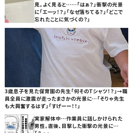
見。よく見ると……「はぁ？」衝撃の光景
に「エーッ！？」「なぜ落ちてる？」「どこで
忘れたことに気づくの？」
3歳息子を見た保育園の先生「何そのTシャツ！？」→職
員全員に激震が走ったまさかの光景に…「そりゃ先生
も大興奮するはず」「すげーー！！」
実家解体中…作業員に話しかけられた
男性。直後、目撃した衝撃の光景に…