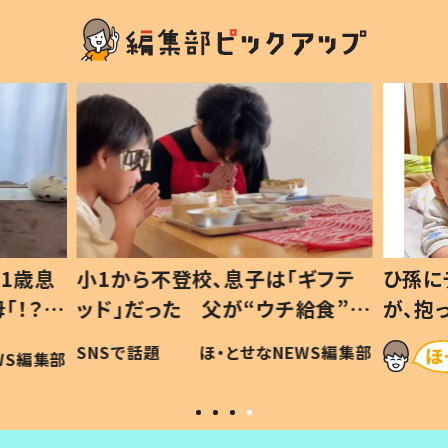
1歳息
小1から不登校、息子は「ギフテ
ひ孫に
「！？」
ッド」だった 父が“ウチ給食”を
が、抱
に「可愛
作り続ける理由とは #令和の親
「涙が
SNSで話題
ほ・とせなNEWS編集部
WS編集部
#令和の子
い」