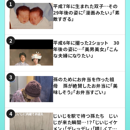
平成7年に生まれた双子…その
29年後の姿に「漫画みたい」「素
敵すぎる」
平成6年に撮った2ショット 30
年後の姿に…「美男美女」「こん
な夫婦になりたい」
孫のためにお弁当を作った祖
母 孫が絶賛したお弁当に「美
味しそう」「お弁当すごい」
じいじを駅で待つ孫たち じい
じが来た瞬間…！？「じいじイケ
メン」「デレッデレ」「嬉しくて可