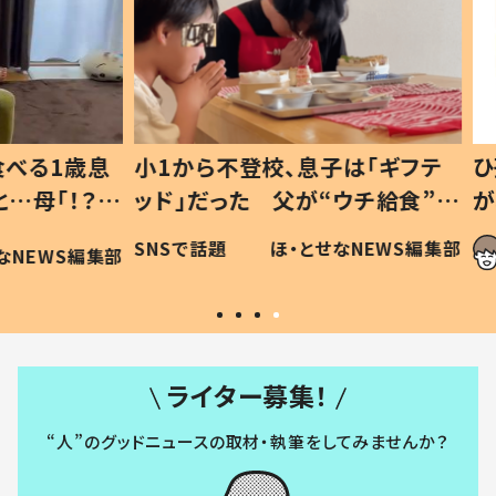
1歳息
小1から不登校、息子は「ギフテ
ひ孫に
「！？」
ッド」だった 父が“ウチ給食”を
が、抱
に「可愛
作り続ける理由とは #令和の親
「涙が
SNSで話題
ほ・とせなNEWS編集部
WS編集部
#令和の子
い」
ライター募集！
“人”のグッドニュースの取材・執筆をしてみませんか？