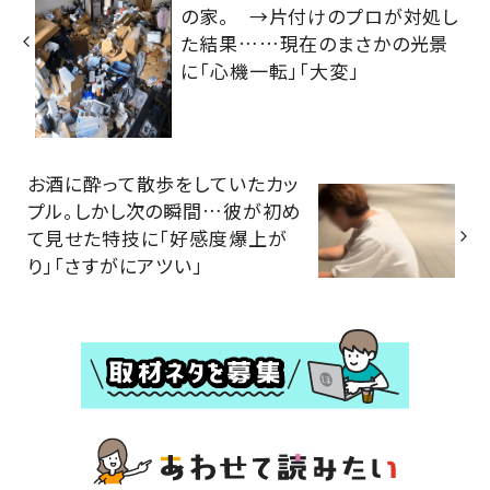
の家。 →片付けのプロが対処し
た結果……現在のまさかの光景
に「心機一転」「大変」
お酒に酔って散歩をしていたカッ
プル。しかし次の瞬間…彼が初め
て見せた特技に「好感度爆上が
り」「さすがにアツい」