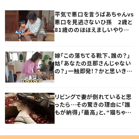
平気で悪口を言うばあちゃんvs
悪口を見逃さないひ孫 2歳と
81歳ののほほえましいやり取り
に「口悪いけど可愛い」の声
嫁「この落ちてる靴下、誰の？」
姑「あなたの旦那さんじゃない
の？」一触即発！？かと思いき
や…持ち主が判明し「声だして
大爆笑しちゃった」
リビングで妻が倒れていると思
ったら…その驚きの理由に「誰
もが納得」「最高」と、“猫ちゃん
好きユーザー”からの共感集ま
る！