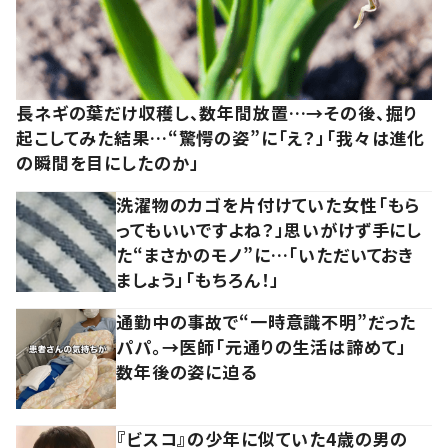
長ネギの葉だけ収穫し、数年間放置…→その後、掘り
起こしてみた結果…“驚愕の姿”に「え？」「我々は進化
の瞬間を目にしたのか」
洗濯物のカゴを片付けていた女性「もら
ってもいいですよね？」思いがけず手にし
た“まさかのモノ”に…「いただいておき
ましょう」「もちろん！」
通勤中の事故で“一時意識不明”だった
パパ。→医師「元通りの生活は諦めて」
数年後の姿に迫る
『ビスコ』の少年に似ていた4歳の男の