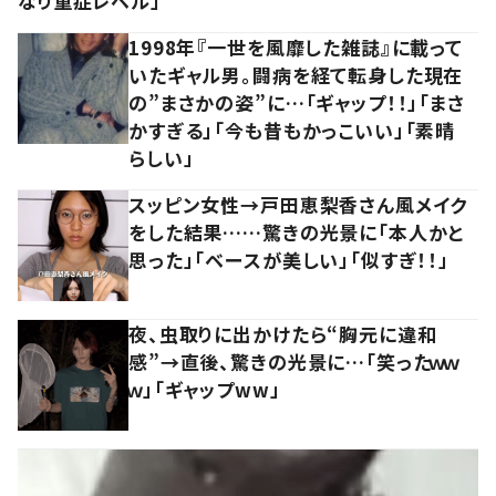
なり重症レベル」
1998年『一世を風靡した雑誌』に載って
いたギャル男。闘病を経て転身した現在
の”まさかの姿”に…「ギャップ！！」「まさ
かすぎる」「今も昔もかっこいい」「素晴
らしい」
スッピン女性→戸田恵梨香さん風メイク
をした結果……驚きの光景に「本人かと
思った」「ベースが美しい」「似すぎ！！」
夜、虫取りに出かけたら“胸元に違和
感”→直後、驚きの光景に…「笑ったｗｗ
ｗ」「ギャップww」