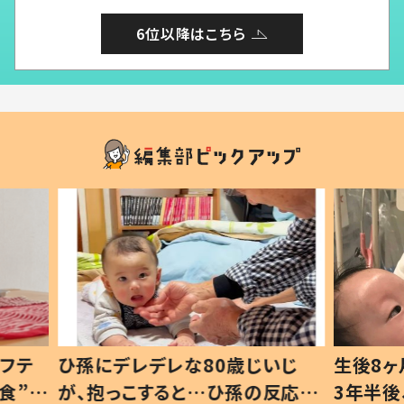
6位以降はこちら
いじ
生後8ヶ月で亡くなった息子 約
ソファ
の反応に
3年半後、当時の妻の日記に書い
子 し