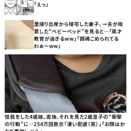
「えっ」
里帰り出産から帰宅した妻子。→夫が用
意した“ベビーベッド”を見ると…「英才
教育が過ぎるww」「闘魂こめられてる
わぁ～ww」
怪我をした4歳娘。直後、それを見た2歳息子の“衝撃
の行動”に…254万回表示「凄い配慮（笑）」「お顔はか