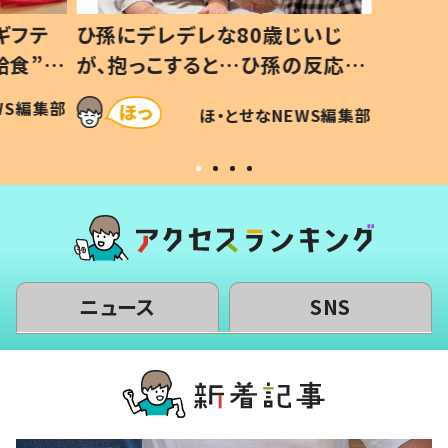
いじ
生後8ヶ月で亡くなった息子 約
ソファ
の反応に
3年半後、当時の妻の日記に書い
子 し
て仕方な
てあった本音とは
すべて
WS編集部
ほ・とせなNEWS編集部
いから
ニュース
SNS