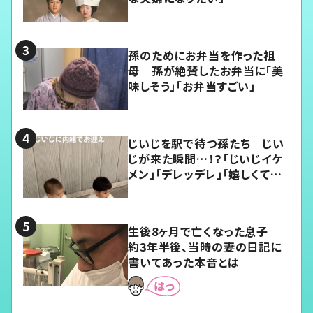
孫のためにお弁当を作った祖
母 孫が絶賛したお弁当に「美
味しそう」「お弁当すごい」
じいじを駅で待つ孫たち じい
じが来た瞬間…！？「じいじイケ
メン」「デレッデレ」「嬉しくて可
愛くてたまらない」「幸せになれ
る」
生後8ヶ月で亡くなった息子
約3年半後、当時の妻の日記に
書いてあった本音とは