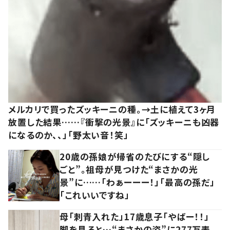
メルカリで買ったズッキーニの種。→土に植えて3ヶ月
放置した結果……『衝撃の光景』に「ズッキーニも凶器
になるのか、、」「野太い音！笑」
20歳の孫娘が帰省のたびにする“隠し
ごと”。祖母が見つけた“まさかの光
景”に……「わぁーーー！」「最高の孫だ」
「これいいですね」
母「刺青入れた」17歳息子「やばー！！」
脚を見ると…“まさかの姿”に277万表