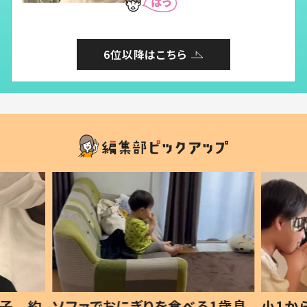
6位以降はこちら
1歳息
小1から不登校、息子は「ギフテ
ひ孫に