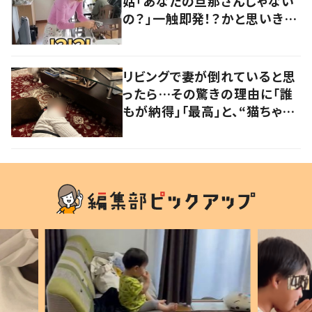
姑「あなたの旦那さんじゃない
の？」一触即発！？かと思いき
や…持ち主が判明し「声だして
大爆笑しちゃった」
リビングで妻が倒れていると思
ったら…その驚きの理由に「誰
もが納得」「最高」と、“猫ちゃん
好きユーザー”からの共感集ま
る！