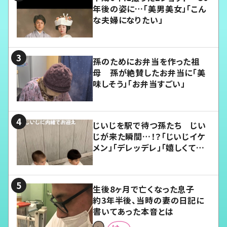
年後の姿に…「美男美女」「こん
な夫婦になりたい」
孫のためにお弁当を作った祖
母 孫が絶賛したお弁当に「美
味しそう」「お弁当すごい」
じいじを駅で待つ孫たち じい
じが来た瞬間…！？「じいじイケ
メン」「デレッデレ」「嬉しくて可
愛くてたまらない」「幸せになれ
る」
生後8ヶ月で亡くなった息子
約3年半後、当時の妻の日記に
書いてあった本音とは