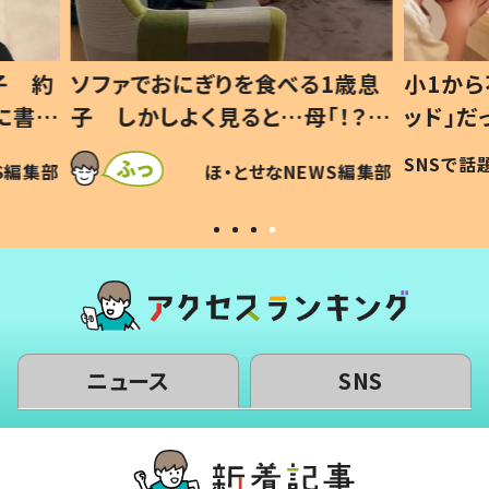
1歳息
小1から不登校、息子は「ギフテ
ひ孫に
「！？」
ッド」だった 父が“ウチ給食”を
が、抱
に「可愛
作り続ける理由とは #令和の親
「涙が
SNSで話題
ほ・とせなNEWS編集部
WS編集部
#令和の子
い」
ニュース
SNS