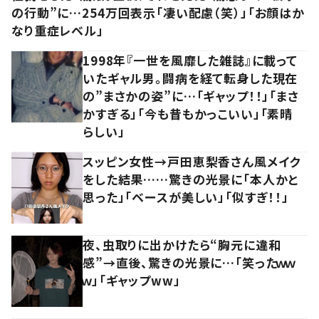
の行動”に…254万回表示「凄い配慮（笑）」「お顔はか
なり重症レベル」
1998年『一世を風靡した雑誌』に載って
いたギャル男。闘病を経て転身した現在
の”まさかの姿”に…「ギャップ！！」「まさ
かすぎる」「今も昔もかっこいい」「素晴
らしい」
スッピン女性→戸田恵梨香さん風メイク
をした結果……驚きの光景に「本人かと
思った」「ベースが美しい」「似すぎ！！」
夜、虫取りに出かけたら“胸元に違和
感”→直後、驚きの光景に…「笑ったｗｗ
ｗ」「ギャップww」