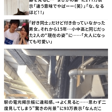
示「違う意味でやばーー（笑）」「な、なる
ほど！！」
「好き同士」だけど付き合っていなかった
男女。それから15年…小中高と同じだっ
た2人の“現在の姿”に……「大人になっ
ても可愛い」
駅の電光掲示板に違和感。→よく見ると……思わず二
度見してしまう”驚きの光景”に93万表示「なんだこ