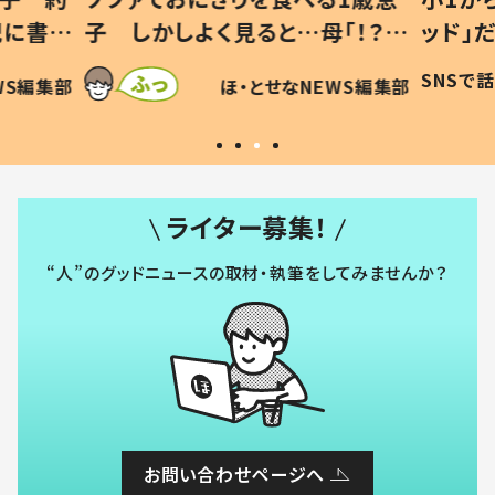
「！？」
ッド」だった 父が“ウチ給食”を
が、抱
に「可愛
作り続ける理由とは #令和の親
「涙が
SNSで話題
ほ・とせなNEWS編集部
WS編集部
#令和の子
い」
ライター募集！
“人”のグッドニュースの取材・執筆をしてみませんか？
お問い合わせページへ