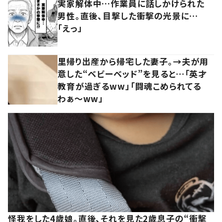
実家解体中…作業員に話しかけられた
男性。直後、目撃した衝撃の光景に…
「えっ」
里帰り出産から帰宅した妻子。→夫が用
意した“ベビーベッド”を見ると…「英才
教育が過ぎるww」「闘魂こめられてる
わぁ～ww」
怪我をした4歳娘。直後、それを見た2歳息子の“衝撃