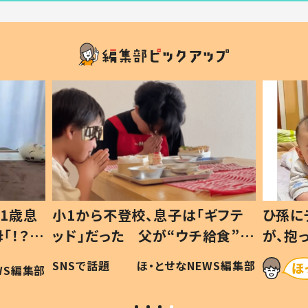
1歳息
小1から不登校、息子は「ギフテ
ひ孫に
「！？」
ッド」だった 父が“ウチ給食”を
が、抱
に「可愛
作り続ける理由とは #令和の親
「涙が
SNSで話題
ほ・とせなNEWS編集部
WS編集部
#令和の子
い」