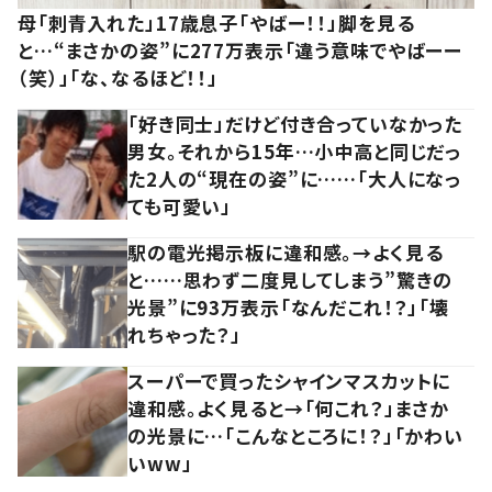
母「刺青入れた」17歳息子「やばー！！」脚を見る
と…“まさかの姿”に277万表示「違う意味でやばーー
（笑）」「な、なるほど！！」
「好き同士」だけど付き合っていなかった
男女。それから15年…小中高と同じだっ
た2人の“現在の姿”に……「大人になっ
ても可愛い」
駅の電光掲示板に違和感。→よく見る
と……思わず二度見してしまう”驚きの
光景”に93万表示「なんだこれ！？」「壊
れちゃった？」
スーパーで買ったシャインマスカットに
違和感。よく見ると→「何これ？」まさか
の光景に…「こんなところに！？」「かわい
いww」