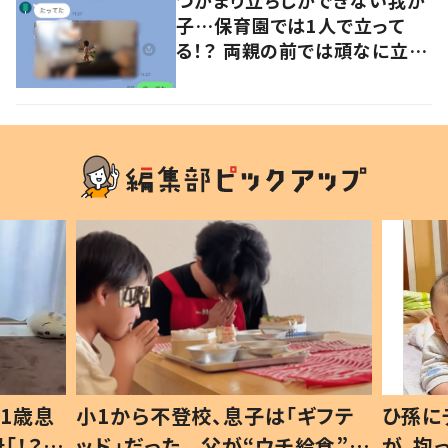
子…保育園では1人で立って
る！？ 両親の前では頑なに立た
ない1歳児が可愛すぎる…！
1歳息
小1から不登校、息子は「ギフテ
ひ孫に
「！？」
ッド」だった 父が“ウチ給食”を
が、抱