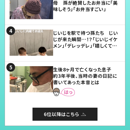
母 孫が絶賛したお弁当に「美
味しそう」「お弁当すごい」
じいじを駅で待つ孫たち じい
じが来た瞬間…！？「じいじイケ
メン」「デレッデレ」「嬉しくて可
愛くてたまらない」「幸せになれ
る」
生後8ヶ月で亡くなった息子
約3年半後、当時の妻の日記に
書いてあった本音とは
6位以降はこちら