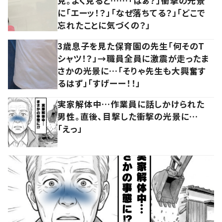
見。よく見ると……「はぁ？」衝撃の光景
に「エーッ！？」「なぜ落ちてる？」「どこで
忘れたことに気づくの？」
3歳息子を見た保育園の先生「何そのT
シャツ！？」→職員全員に激震が走ったま
さかの光景に…「そりゃ先生も大興奮す
るはず」「すげーー！！」
実家解体中…作業員に話しかけられた
男性。直後、目撃した衝撃の光景に…
「えっ」