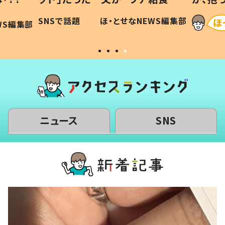
に「可愛
作り続ける理由とは #令和の親
「涙が
SNSで話題
ほ・とせなNEWS編集部
WS編集部
#令和の子
い」
ニュース
SNS