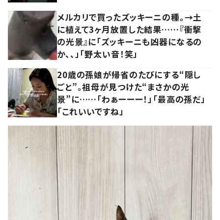
メルカリで買ったズッキーニの種。→土
に植えて3ヶ月放置した結果……『衝撃
の光景』に「ズッキーニも凶器になるの
か、、」「野太い音！笑」
20歳の孫娘が帰省のたびにする“隠し
ごと”。祖母が見つけた“まさかの光
景”に……「わぁーーー！」「最高の孫だ」
「これいいですね」