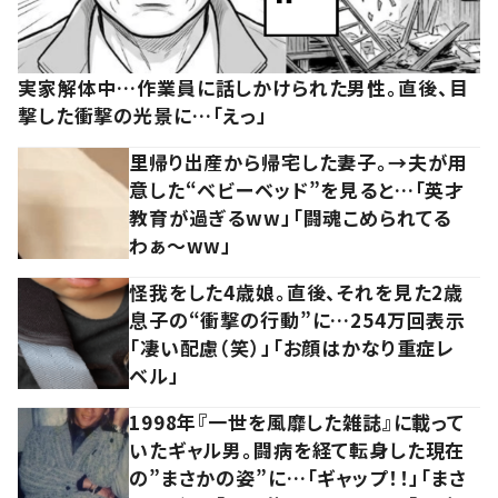
実家解体中…作業員に話しかけられた男性。直後、目
撃した衝撃の光景に…「えっ」
里帰り出産から帰宅した妻子。→夫が用
意した“ベビーベッド”を見ると…「英才
教育が過ぎるww」「闘魂こめられてる
わぁ～ww」
怪我をした4歳娘。直後、それを見た2歳
息子の“衝撃の行動”に…254万回表示
「凄い配慮（笑）」「お顔はかなり重症レ
ベル」
1998年『一世を風靡した雑誌』に載って
いたギャル男。闘病を経て転身した現在
の”まさかの姿”に…「ギャップ！！」「まさ