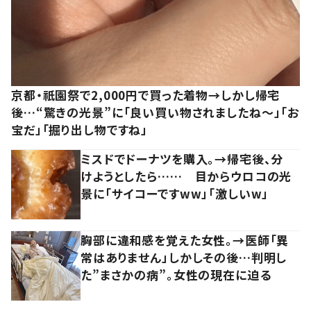
京都・祇園祭で2,000円で買った着物→しかし帰宅
後…“驚きの光景”に「良い買い物されましたね～」「お
宝だ」「掘り出し物ですね」
ミスドでドーナツを購入。→帰宅後、分
けようとしたら…… 目からウロコの光
景に「サイコーですww」「激しいw」
胸部に違和感を覚えた女性。→医師「異
常はありません」しかしその後…判明し
た”まさかの病”。女性の現在に迫る