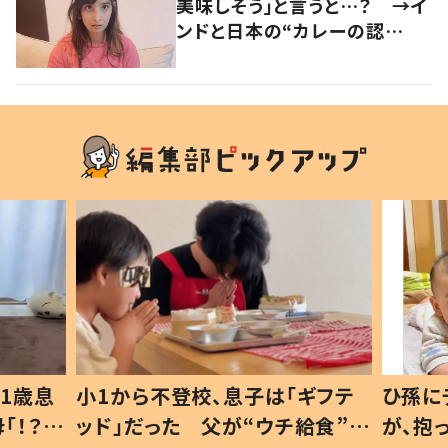
美味しそう」と言うと…？ →イ
ンドと日本の“カレーの認
識”に驚きの声！
1歳息
小1から不登校、息子は「ギフテ
ひ孫に
「！？」
ッド」だった 父が“ウチ給食”を
が、抱