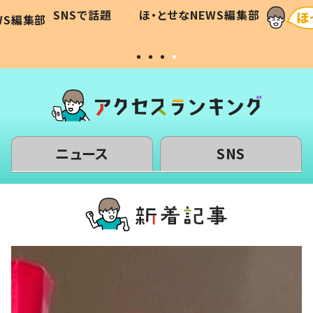
に「可愛
作り続ける理由とは #令和の親
「涙が
SNSで話題
ほ・とせなNEWS編集部
WS編集部
#令和の子
い」
ニュース
SNS