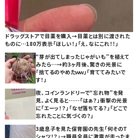
ドラッグストアで目薬を購入→目薬とは別に渡された
ものに…180万表示「ほしい！」「え、なにこれ！！」
“芽が出てしまったじゃがいも”を植えて
みたら…→約3ヶ月後、驚きの光景に
「捨てるのやめたｗｗ」「育ててみたいで
す！」
夜、コインランドリーで“忘れ物”を発
見。よく見ると……「はぁ？」衝撃の光景
に「エーッ！？」「なぜ落ちてる？」「どこで
忘れたことに気づくの？」
3歳息子を見た保育園の先生「何そのT
シャツ！？」→職員全員に激震が走ったま