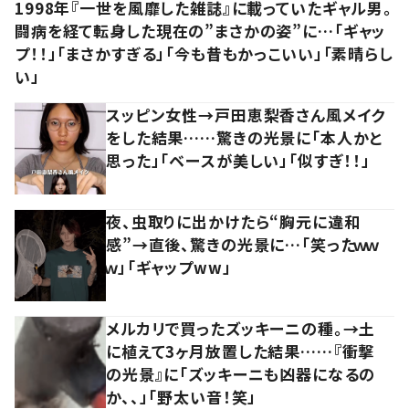
1998年『一世を風靡した雑誌』に載っていたギャル男。
闘病を経て転身した現在の”まさかの姿”に…「ギャッ
プ！！」「まさかすぎる」「今も昔もかっこいい」「素晴らし
い」
スッピン女性→戸田恵梨香さん風メイク
をした結果……驚きの光景に「本人かと
思った」「ベースが美しい」「似すぎ！！」
夜、虫取りに出かけたら“胸元に違和
感”→直後、驚きの光景に…「笑ったｗｗ
ｗ」「ギャップww」
メルカリで買ったズッキーニの種。→土
に植えて3ヶ月放置した結果……『衝撃
の光景』に「ズッキーニも凶器になるの
か、、」「野太い音！笑」