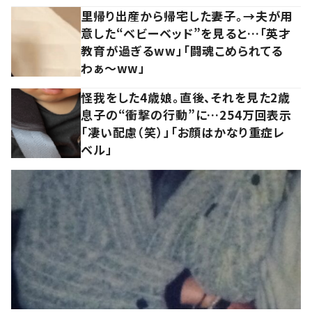
里帰り出産から帰宅した妻子。→夫が用
意した“ベビーベッド”を見ると…「英才
教育が過ぎるww」「闘魂こめられてる
わぁ～ww」
怪我をした4歳娘。直後、それを見た2歳
息子の“衝撃の行動”に…254万回表示
「凄い配慮（笑）」「お顔はかなり重症レ
ベル」