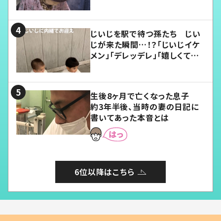
じいじを駅で待つ孫たち じい
じが来た瞬間…！？「じいじイケ
メン」「デレッデレ」「嬉しくて可
愛くてたまらない」「幸せになれ
る」
生後8ヶ月で亡くなった息子
約3年半後、当時の妻の日記に
書いてあった本音とは
6位以降はこちら