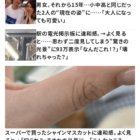
男女。それから15年…小中高と同じだっ
た2人の“現在の姿”に……「大人になっ
ても可愛い」
駅の電光掲示板に違和感。→よく見る
と……思わず二度見してしまう”驚きの
光景”に93万表示「なんだこれ！？」「壊
れちゃった？」
スーパーで買ったシャインマスカットに違和感。よく見