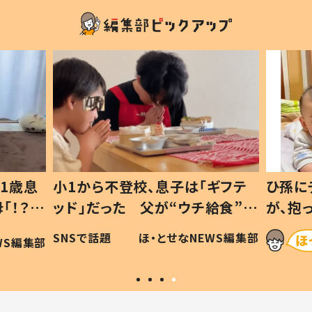
1歳息
小1から不登校、息子は「ギフテ
ひ孫に
「！？」
ッド」だった 父が“ウチ給食”を
が、抱
に「可愛
作り続ける理由とは #令和の親
「涙が
SNSで話題
ほ・とせなNEWS編集部
WS編集部
#令和の子
い」