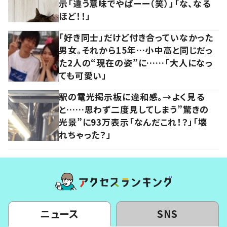
示「違う意味でやばーー（笑）」「な、なる
ほど！！」
「好き同士」だけど付き合っていなかった
男女。それから15年…小中高と同じだっ
た2人の“現在の姿”に……「大人になっ
ても可愛い」
駅の電光掲示板に違和感。→よく見る
と……思わず二度見してしまう”驚きの
光景”に93万表示「なんだこれ！？」「壊
れちゃった？」
ニュース
SNS