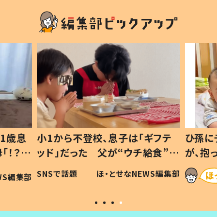
1歳息
小1から不登校、息子は「ギフテ
ひ孫に
「！？」
ッド」だった 父が“ウチ給食”を
が、抱
に「可愛
作り続ける理由とは #令和の親
「涙が
SNSで話題
ほ・とせなNEWS編集部
WS編集部
#令和の子
い」