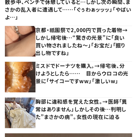
散歩中、ベンチで休憩していると…しかし次の瞬間、ま
さかの乱入者に遭遇して……「ぐぅわぁッッッ」「やばい
よ…」
京都・祇園祭で2,000円で買った着物→
しかし帰宅後…“驚きの光景”に「良い
買い物されましたね～」「お宝だ」「掘り
出し物ですね」
ミスドでドーナツを購入。→帰宅後、分
けようとしたら…… 目からウロコの光
景に「サイコーですww」「激しいw」
胸部に違和感を覚えた女性。→医師「異
常はありません」しかしその後…判明し
た”まさかの病”。女性の現在に迫る