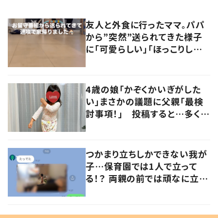
友人と外食に行ったママ。パパ
から”突然”送られてきた様子
に「可愛らしい」「ほっこりしまし
た…！」
4歳の娘「かぞくかいぎがした
い」まさかの議題に父親「最検
討事項！」 投稿すると…多くの
意見が寄せられる！
つかまり立ちしかできない我が
子…保育園では1人で立って
る！？ 両親の前では頑なに立た
ない1歳児が可愛すぎる…！