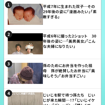
平成7年に生まれた双子…その
29年後の姿に「漫画みたい」「素
敵すぎる」
平成6年に撮った2ショット 30
年後の姿に…「美男美女」「こん
な夫婦になりたい」
孫のためにお弁当を作った祖
母 孫が絶賛したお弁当に「美
味しそう」「お弁当すごい」
じいじを駅で待つ孫たち じい
じが来た瞬間…！？「じいじイケ