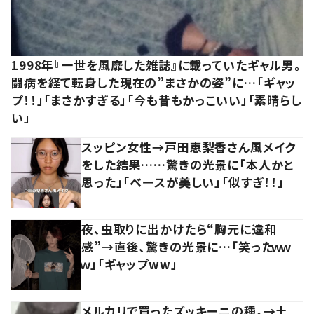
1998年『一世を風靡した雑誌』に載っていたギャル男。
闘病を経て転身した現在の”まさかの姿”に…「ギャッ
プ！！」「まさかすぎる」「今も昔もかっこいい」「素晴らし
い」
スッピン女性→戸田恵梨香さん風メイク
をした結果……驚きの光景に「本人かと
思った」「ベースが美しい」「似すぎ！！」
夜、虫取りに出かけたら“胸元に違和
感”→直後、驚きの光景に…「笑ったｗｗ
ｗ」「ギャップww」
メルカリで買ったズッキーニの種。→土