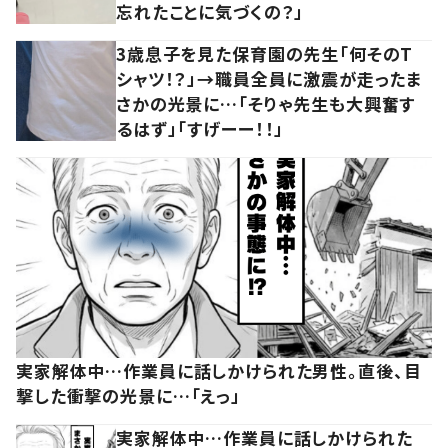
忘れたことに気づくの？」
3歳息子を見た保育園の先生「何そのT
シャツ！？」→職員全員に激震が走ったま
さかの光景に…「そりゃ先生も大興奮す
るはず」「すげーー！！」
実家解体中…作業員に話しかけられた男性。直後、目
撃した衝撃の光景に…「えっ」
実家解体中…作業員に話しかけられた