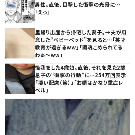
男性。直後、目撃した衝撃の光景に…
「えっ」
里帰り出産から帰宅した妻子。→夫が用
意した“ベビーベッド”を見ると…「英才
教育が過ぎるww」「闘魂こめられてる
わぁ～ww」
怪我をした4歳娘。直後、それを見た2歳
息子の“衝撃の行動”に…254万回表示
「凄い配慮（笑）」「お顔はかなり重症レ
ベル」