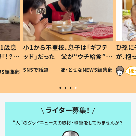
1歳息
小1から不登校、息子は「ギフテ
ひ孫に
「！？」
ッド」だった 父が“ウチ給食”を
が、抱
に「可愛
作り続ける理由とは #令和の親
「涙が
SNSで話題
ほ・とせなNEWS編集部
WS編集部
#令和の子
い」
ライター募集！
“人”のグッドニュースの取材・執筆をしてみませんか？