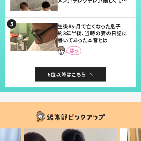
メン」「デレッデレ」「嬉しくて可
愛くてたまらない」「幸せになれ
る」
生後8ヶ月で亡くなった息子
約3年半後、当時の妻の日記に
書いてあった本音とは
6位以降はこちら