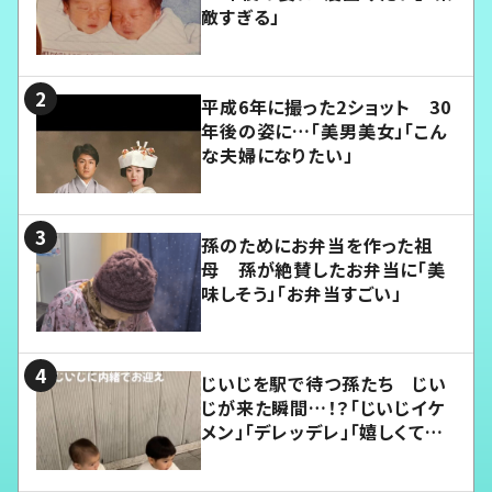
敵すぎる」
平成6年に撮った2ショット 30
年後の姿に…「美男美女」「こん
な夫婦になりたい」
孫のためにお弁当を作った祖
母 孫が絶賛したお弁当に「美
味しそう」「お弁当すごい」
じいじを駅で待つ孫たち じい
じが来た瞬間…！？「じいじイケ
メン」「デレッデレ」「嬉しくて可
愛くてたまらない」「幸せになれ
る」