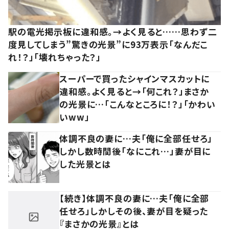
駅の電光掲示板に違和感。→よく見ると……思わず二
度見してしまう”驚きの光景”に93万表示「なんだこ
れ！？」「壊れちゃった？」
スーパーで買ったシャインマスカットに
違和感。よく見ると→「何これ？」まさか
の光景に…「こんなところに！？」「かわい
いww」
体調不良の妻に…夫「俺に全部任せろ」
しかし数時間後「なにこれ…」妻が目に
した光景とは
【続き】体調不良の妻に…夫「俺に全部
任せろ」しかしその後、妻が目を疑った
『まさかの光景』とは