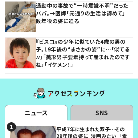
通勤中の事故で“一時意識不明”だった
パパ。→医師「元通りの生活は諦めて」
数年後の姿に迫る
『ビスコ』の少年に似ていた4歳の男の
子。19年後の“まさかの姿”に…「似てる
ｗ」「美形男子要素持って産まれたのです
ね」「イケメン！」
ニュース
SNS
平成7年に生まれた双子…その
29年後の姿に「漫画みたい」「素