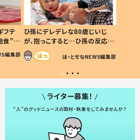
ギフテ
ひ孫にデレデレな80歳じいじ
給食”を
が、抱っこすると…ひ孫の反応に
和の親
「涙が出ました」「可愛くて仕方な
WS編集部
ほ・とせなNEWS編集部
い」
ライター募集！
“人”のグッドニュースの取材・執筆をしてみませんか？