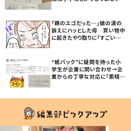
「社会勉強になりますね」の声
「親のエゴだった…」娘の涙の
訴えにハッとした母 買い物中
に起きたやり取りに「すごい分
かる」「改めて気付かされた」
“紙パック”に疑問を持った小
学生が企業に問い合わせ→企
業からの丁寧な対応に「素晴ら
しい」の声