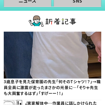
ニュース
SNS
3歳息子を見た保育園の先生「何そのTシャツ！？」→職
員全員に激震が走ったまさかの光景に…「そりゃ先生
も大興奮するはず」「すげーー！！」
実家解体中…作業員に話しかけられた