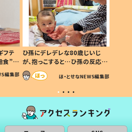
ギフテ
ひ孫にデレデレな80歳じいじ
給食”を
が、抱っこすると…ひ孫の反応に
和の親
「涙が出ました」「可愛くて仕方な
WS編集部
ほ・とせなNEWS編集部
い」