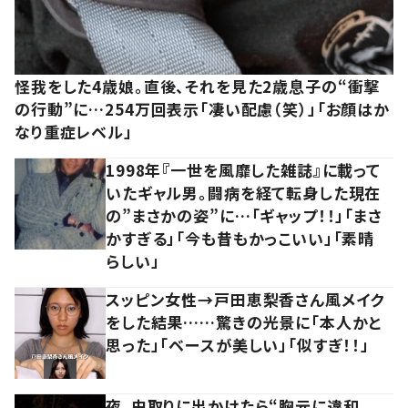
怪我をした4歳娘。直後、それを見た2歳息子の“衝撃
の行動”に…254万回表示「凄い配慮（笑）」「お顔はか
なり重症レベル」
1998年『一世を風靡した雑誌』に載って
いたギャル男。闘病を経て転身した現在
の”まさかの姿”に…「ギャップ！！」「まさ
かすぎる」「今も昔もかっこいい」「素晴
らしい」
スッピン女性→戸田恵梨香さん風メイク
をした結果……驚きの光景に「本人かと
思った」「ベースが美しい」「似すぎ！！」
夜、虫取りに出かけたら“胸元に違和