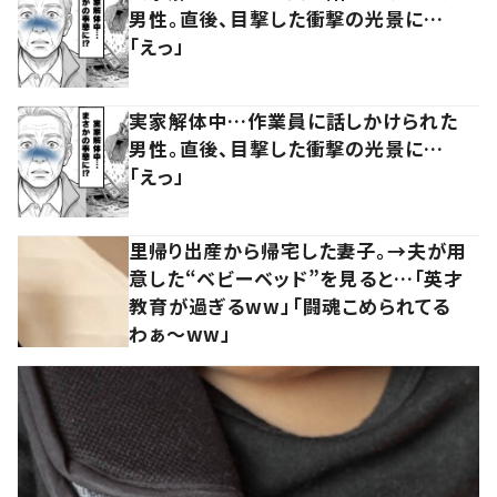
男性。直後、目撃した衝撃の光景に…
「えっ」
実家解体中…作業員に話しかけられた
男性。直後、目撃した衝撃の光景に…
「えっ」
里帰り出産から帰宅した妻子。→夫が用
意した“ベビーベッド”を見ると…「英才
教育が過ぎるww」「闘魂こめられてる
わぁ～ww」