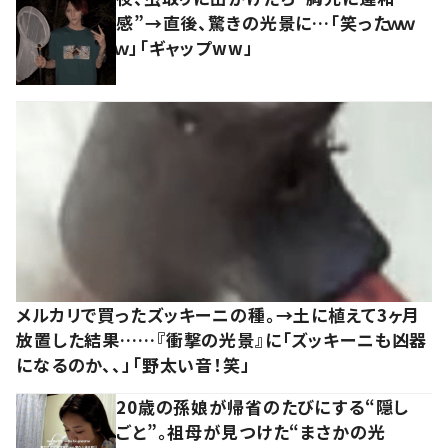
感”→直後、驚きの光景に…「笑ったｗｗ
ｗ」「ギャップww」
メルカリで買ったズッキーニの種。→土に植えて3ヶ月
放置した結果……『衝撃の光景』に「ズッキーニも凶器
になるのか、、」「野太い音！笑」
20歳の孫娘が帰省のたびにする“隠し
ごと”。祖母が見つけた“まさかの光