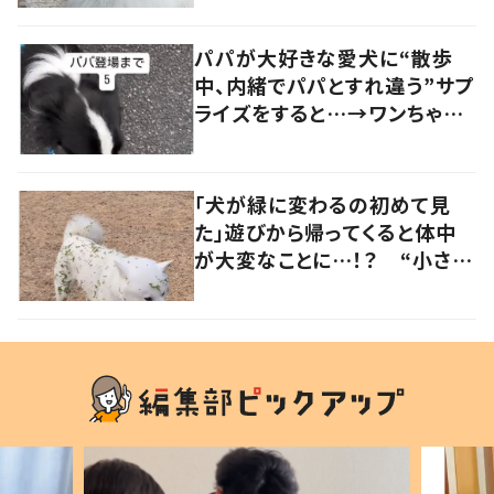
の声
パパが大好きな愛犬に“散歩
中、内緒でパパとすれ違う”サプ
ライズをすると…→ワンちゃん
の反応に「可愛すぎる」「賢い
子」の声
「犬が緑に変わるの初めて見
た」遊びから帰ってくると体中
が大変なことに…！？ “小さい
秋を見つけた犬”が可愛い…！