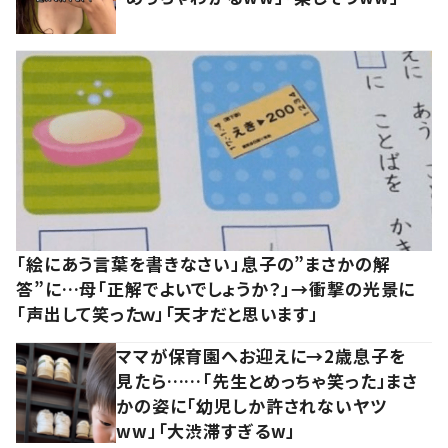
「絵にあう言葉を書きなさい」息子の”まさかの解
答”に…母「正解でよいでしょうか？」→衝撃の光景に
「声出して笑ったｗ」「天才だと思います」
ママが保育園へお迎えに→2歳息子を
見たら……「先生とめっちゃ笑った」まさ
かの姿に「幼児しか許されないヤツ
ww」「大渋滞すぎるw」