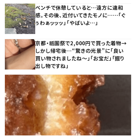
ベンチで休憩していると…遠方に違和
感。その後、近付いてきたモノに……「ぐ
ぅわぁッッッ」「やばいよ…」
京都・祇園祭で2,000円で買った着物→
しかし帰宅後…“驚きの光景”に「良い
買い物されましたね～」「お宝だ」「掘り
出し物ですね」