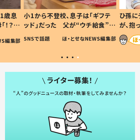
1歳息
小1から不登校、息子は「ギフテ
ひ孫に
「！？」
ッド」だった 父が“ウチ給食”を
が、抱
に「可愛
作り続ける理由とは #令和の親
「涙が
SNSで話題
ほ・とせなNEWS編集部
WS編集部
#令和の子
い」
ライター募集！
“人”のグッドニュースの取材・執筆をしてみませんか？