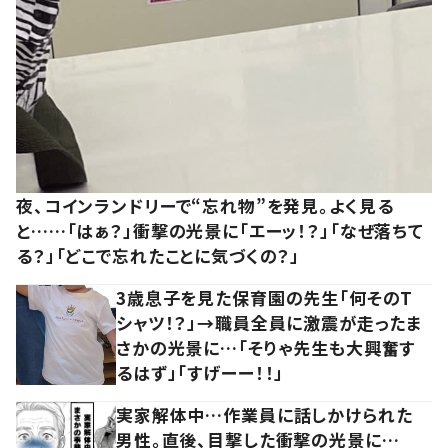
夜、コインランドリーで“忘れ物”を発見。よく見る
と……「はぁ？」衝撃の光景に「エーッ！？」「なぜ落ちて
る？」「どこで忘れたことに気づくの？」
3歳息子を見た保育園の先生「何そのT
シャツ！？」→職員全員に激震が走ったま
さかの光景に…「そりゃ先生も大興奮す
るはず」「すげーー！！」
実家解体中…作業員に話しかけられた
男性。直後、目撃した衝撃の光景に…