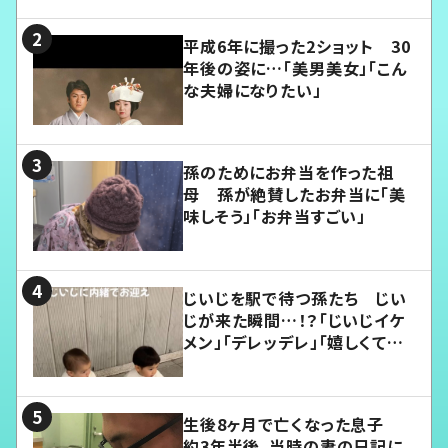
平成6年に撮った2ショット 30
年後の姿に…「美男美女」「こん
な夫婦になりたい」
孫のためにお弁当を作った祖
母 孫が絶賛したお弁当に「美
味しそう」「お弁当すごい」
じいじを駅で待つ孫たち じい
じが来た瞬間…！？「じいじイケ
メン」「デレッデレ」「嬉しくて可
愛くてたまらない」「幸せになれ
る」
生後8ヶ月で亡くなった息子
約3年半後、当時の妻の日記に