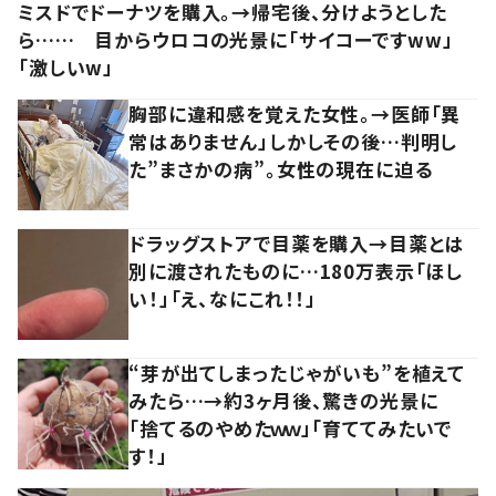
ミスドでドーナツを購入。→帰宅後、分けようとした
ら…… 目からウロコの光景に「サイコーですww」
「激しいw」
胸部に違和感を覚えた女性。→医師「異
常はありません」しかしその後…判明し
た”まさかの病”。女性の現在に迫る
ドラッグストアで目薬を購入→目薬とは
別に渡されたものに…180万表示「ほし
い！」「え、なにこれ！！」
“芽が出てしまったじゃがいも”を植えて
みたら…→約3ヶ月後、驚きの光景に
「捨てるのやめたｗｗ」「育ててみたいで
す！」