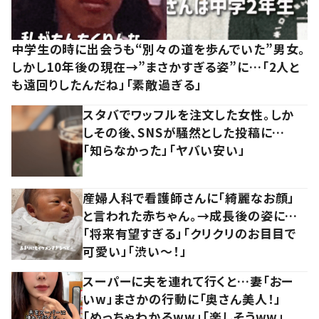
中学生の時に出会うも“別々の道を歩んでいた”男女。
しかし10年後の現在→”まさかすぎる姿”に…「2人と
も遠回りしたんだね」「素敵過ぎる」
スタバでワッフルを注文した女性。しか
しその後、SNSが騒然とした投稿に…
「知らなかった」「ヤバい安い」
産婦人科で看護師さんに「綺麗なお顔」
と言われた赤ちゃん。→成長後の姿に…
「将来有望すぎる」「クリクリのお目目で
可愛い」「渋い～！」
スーパーに夫を連れて行くと…妻「おー
いw」まさかの行動に「奥さん美人！」
「めっちゃわかるww」「楽しそうww」