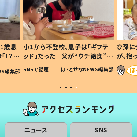
1歳息
小1から不登校、息子は「ギフテ
ひ孫に
「！？」
ッド」だった 父が“ウチ給食”を
が、抱
に「可愛
作り続ける理由とは #令和の親
「涙が
SNSで話題
ほ・とせなNEWS編集部
WS編集部
#令和の子
い」
ニュース
SNS