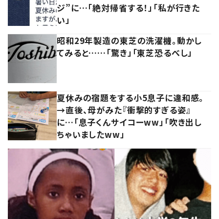
ジ”に…「絶対帰省する！」「私が行きた
い」
昭和29年製造の東芝の洗濯機。動かし
てみると……「驚き」「東芝恐るべし」
夏休みの宿題をする小5息子に違和感。
→直後、母がみた『衝撃的すぎる姿』
に…「息子くんサイコーww」「吹き出し
ちゃいましたww」