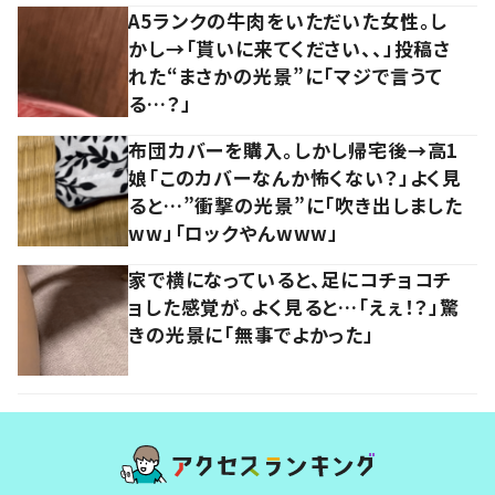
A5ランクの牛肉をいただいた女性。し
かし→「貰いに来てください、、」投稿さ
れた“まさかの光景”に「マジで言うて
る…？」
布団カバーを購入。しかし帰宅後→高1
娘「このカバーなんか怖くない？」よく見
ると…”衝撃の光景”に「吹き出しました
ww」「ロックやんwww」
家で横になっていると、足にコチョコチ
ョした感覚が。よく見ると…「えぇ！？」驚
きの光景に「無事でよかった」