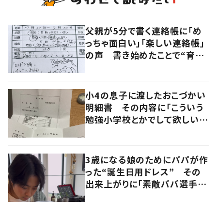
父親が5分で書く連絡帳に「め
っちゃ面白い」「楽しい連絡帳」
の声 書き始めたことで“育児
に変化”も
小4の息子に渡したおこづかい
明細書 その内容に「こういう
勉強小学校とかでして欲しい」
「社会勉強になりますね」の声
3歳になる娘のためにパパが作
った“誕生日用ドレス” その
出来上がりに「素敵パパ選手権
優勝」「パパさんカッコいい」の
声