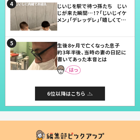
じいじを駅で待つ孫たち じい
じが来た瞬間…！？「じいじイケ
メン」「デレッデレ」「嬉しくて可
愛くてたまらない」「幸せになれ
る」
生後8ヶ月で亡くなった息子
約3年半後、当時の妻の日記に
書いてあった本音とは
6位以降はこちら