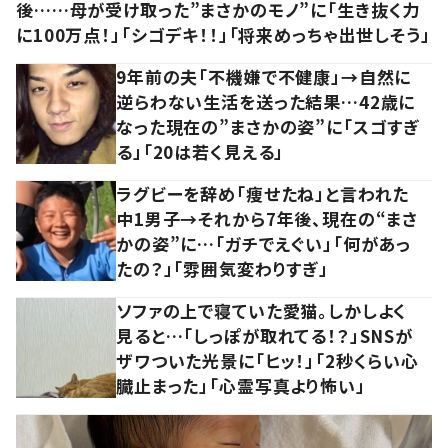
後……母が受け取った”まさかのモノ”に「生き抜く力
に100万点！」「シゴデキ！！」「将来めっちゃ出世しそう」
9年前の夫「不機嫌で不健康」→自然に
逆らわない生活を送った結果…42歳に
なった現在の”まさかの姿”に「スゴすぎ
る」「20は若く見える」
ラグビーを辞め「痩せたね」と言われた
中1男子→それから7年後、現在の“まさ
かの姿”に…「ガチでえぐい」「何があっ
たの？」「雰囲気変わりすぎ」
ソファの上で寝ていた愛猫。しかしよく
見ると…「しっぽが取れてる！？」SNSが
ザワついた光景に「ヒッ！」「2秒くらい心
臓止まった」「心霊写真より怖い」