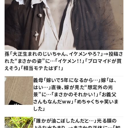
孫「大正生まれのじいちゃん、イケメンやろ？」→投稿さ
れた“まさかの姿”に…「イケメン！！」「ブロマイドが買
えそう」「相当モテたはず！」
義母「嫁いで5年になるから…」嫁「は、
はい…」直後、嫁が見た“想定外の光
景”に…「まさかのそれかい！」「お義父
さんもなんだww」「めちゃくちゃ笑いま
した」
「誰かが油こぼしたんだと…」光る膜の
ような水たまり。→まさかの正体に…「知