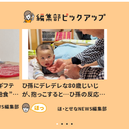
ギフテ
ひ孫にデレデレな80歳じいじ
給食”を
が、抱っこすると…ひ孫の反応に
和の親
「涙が出ました」「可愛くて仕方な
WS編集部
ほ・とせなNEWS編集部
い」