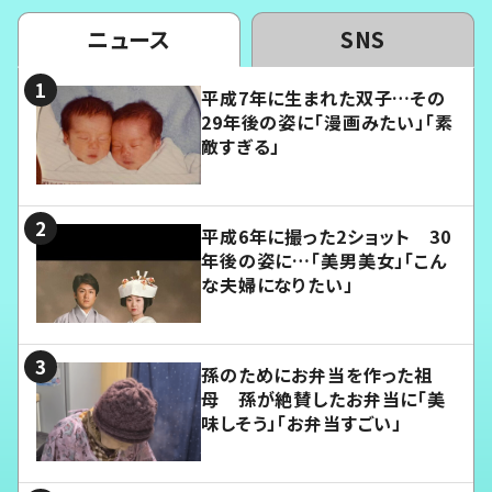
ニュース
SNS
平成7年に生まれた双子…その
29年後の姿に「漫画みたい」「素
敵すぎる」
平成6年に撮った2ショット 30
年後の姿に…「美男美女」「こん
な夫婦になりたい」
孫のためにお弁当を作った祖
母 孫が絶賛したお弁当に「美
味しそう」「お弁当すごい」