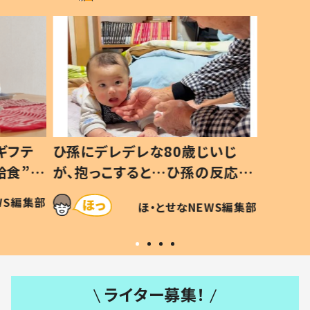
ギフテ
ひ孫にデレデレな80歳じいじ
給食”を
が、抱っこすると…ひ孫の反応に
和の親
「涙が出ました」「可愛くて仕方な
WS編集部
ほ・とせなNEWS編集部
い」
ライター募集！