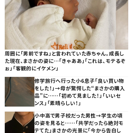
周囲に「男前ですね」と言われていた赤ちゃん。成長し
た現在、まさかの姿に…「きゃああ」「これは、モテるぞ
ぉ」「客観的にイケメン」
修学旅行へ行った小6息子「良い買い物
をした！」→母が驚愕した“まさかの購入
品”に……「初めて見ました！」「いいセ
ンス」「素晴らしい！」
小中高で男子校だった男性→学生の頃
の姿を見ると……「共学だったら絶対モ
テてた」まさかの光景に「今から告白し