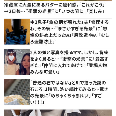
冷蔵庫に大量にあるバターに違和感。「これがこう」
→2日後…”衝撃の光景”に「いつの間に」「楽しみ」
中2息子「傘の柄が壊れた」夫「修理する
わ」その後…”まさかすぎる光景”に「想
像の斜め上だったｗ」「魔改造やｗ」「むし
ろ盗難防止」
2人の娘と写真を撮るママ。しかし、背後
をよく見ると…“衝撃の光景”に「最高す
ぎた」「仲間に入れてあげて」「登場人物
みんな可愛い」
「普通の石ではない」と川で拾った謎の
石ころ。1時間、洗い続けてみると…驚き
の光景に「めちゃくちゃきれい」「すご
い！！！」