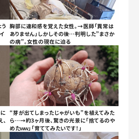
よう
胸部に違和感を覚えた女性。→医師「異常は
イ
ありません」しかしその後…判明した”まさか
の病”。女性の現在に迫る
別に
“芽が出てしまったじゃがいも”を植えてみた
え、
ら…→約3ヶ月後、驚きの光景に「捨てるのや
めたｗｗ」「育ててみたいです！」