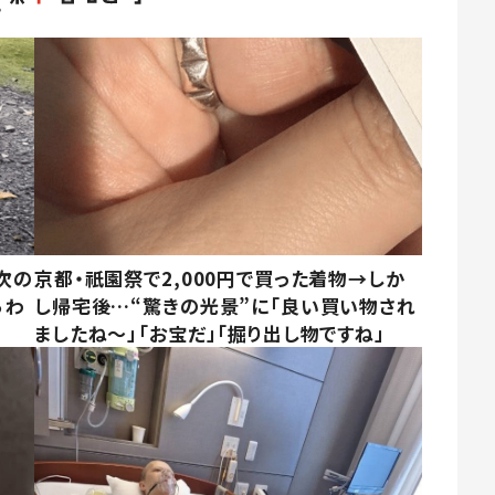
次の
京都・祇園祭で2,000円で買った着物→しか
ぅわ
し帰宅後…“驚きの光景”に「良い買い物され
ましたね～」「お宝だ」「掘り出し物ですね」