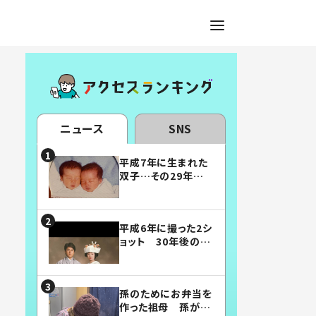
ニュース
SNS
平成7年に生まれた
双子…その29年後
の姿に「漫画みたい」
「素敵すぎる」
平成6年に撮った2シ
ョット 30年後の姿
に…「美男美女」「こ
んな夫婦になりた
い」
孫のためにお弁当を
作った祖母 孫が絶