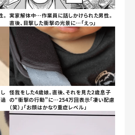
性。
実家解体中…作業員に話しかけられた男性。
直後、目撃した衝撃の光景に…「えっ」
意し
怪我をした4歳娘。直後、それを見た2歳息子
が過
の“衝撃の行動”に…254万回表示「凄い配慮
（笑）」「お顔はかなり重症レベル」