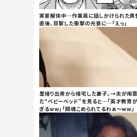
実家解体中…作業員に話しかけられた男
直後、目撃した衝撃の光景に…「えっ」
里帰り出産から帰宅した妻子。→夫が用
た“ベビーベッド”を見ると…「英才教育
ぎるww」「闘魂こめられてるわぁ～ww」