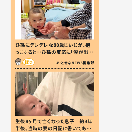
ひ孫にデレデレな80歳じいじが、抱
っこすると…ひ孫の反応に「涙が出ま
した」「可愛くて仕方ない」
ほ・とせなNEWS編集部
生後8ヶ月で亡くなった息子 約3年
半後、当時の妻の日記に書いてあっ