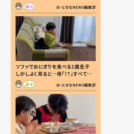
た本音とは
ほ・とせなNEWS編集部
ソファでおにぎりを食べる1歳息子
しかしよく見ると…母「！？」すべてを
察した母の投稿に「可愛いから許
ほ・とせなNEWS編集部
す！」「現行犯〜」