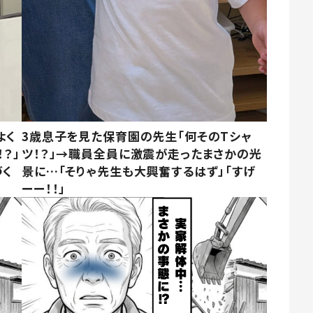
よく
3歳息子を見た保育園の先生「何そのTシャ
？」
ツ！？」→職員全員に激震が走ったまさかの光
づく
景に…「そりゃ先生も大興奮するはず」「すげ
ーー！！」