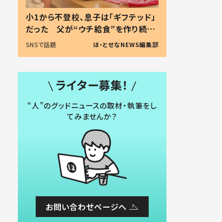
小1から不登校、息子は「ギフテッド」
だった 父が“ウチ給食”を作り続け
る理由とは #令和の親 #令和の子
SNSで話題
ほ・とせなNEWS編集部
ライター募集！
“人”のグッドニュースの取材・執筆をし
てみませんか？
お問い合わせページへ