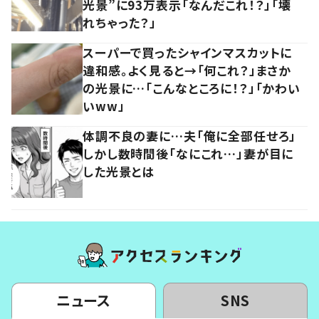
光景”に93万表示「なんだこれ！？」「壊
れちゃった？」
スーパーで買ったシャインマスカットに
違和感。よく見ると→「何これ？」まさか
の光景に…「こんなところに！？」「かわい
いww」
体調不良の妻に…夫「俺に全部任せろ」
しかし数時間後「なにこれ…」妻が目に
した光景とは
ニュース
SNS