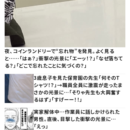
夜、コインランドリーで“忘れ物”を発見。よく見る
と……「はぁ？」衝撃の光景に「エーッ！？」「なぜ落ちて
る？」「どこで忘れたことに気づくの？」
3歳息子を見た保育園の先生「何そのT
シャツ！？」→職員全員に激震が走ったま
さかの光景に…「そりゃ先生も大興奮す
るはず」「すげーー！！」
実家解体中…作業員に話しかけられた
男性。直後、目撃した衝撃の光景に…
「えっ」