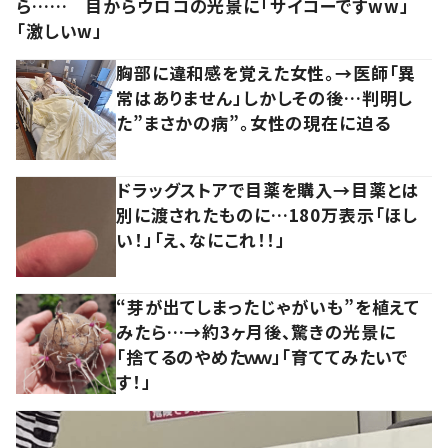
ら…… 目からウロコの光景に「サイコーですww」
「激しいw」
胸部に違和感を覚えた女性。→医師「異
常はありません」しかしその後…判明し
た”まさかの病”。女性の現在に迫る
ドラッグストアで目薬を購入→目薬とは
別に渡されたものに…180万表示「ほし
い！」「え、なにこれ！！」
“芽が出てしまったじゃがいも”を植えて
みたら…→約3ヶ月後、驚きの光景に
「捨てるのやめたｗｗ」「育ててみたいで
す！」