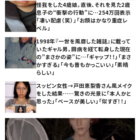
怪我をした4歳娘。直後、それを見た2歳
息子の“衝撃の行動”に…254万回表示
「凄い配慮（笑）」「お顔はかなり重症レ
ベル」
1998年『一世を風靡した雑誌』に載って
いたギャル男。闘病を経て転身した現在
の”まさかの姿”に…「ギャップ！！」「まさ
かすぎる」「今も昔もかっこいい」「素晴
らしい」
スッピン女性→戸田恵梨香さん風メイク
をした結果……驚きの光景に「本人かと
思った」「ベースが美しい」「似すぎ！！」