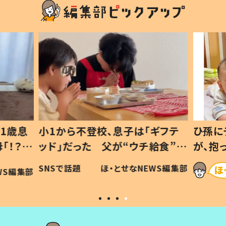
1歳息
小1から不登校、息子は「ギフテ
ひ孫に
「！？」
ッド」だった 父が“ウチ給食”を
が、抱
に「可愛
作り続ける理由とは #令和の親
「涙が
SNSで話題
ほ・とせなNEWS編集部
WS編集部
#令和の子
い」