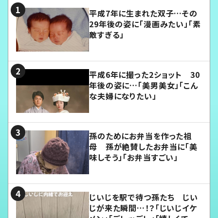
平成7年に生まれた双子…その
29年後の姿に「漫画みたい」「素
敵すぎる」
平成6年に撮った2ショット 30
年後の姿に…「美男美女」「こん
な夫婦になりたい」
孫のためにお弁当を作った祖
母 孫が絶賛したお弁当に「美
味しそう」「お弁当すごい」
じいじを駅で待つ孫たち じい
じが来た瞬間…！？「じいじイケ