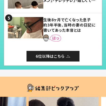
メン」「デレッデレ」「嬉しくて可
愛くてたまらない」「幸せになれ
る」
生後8ヶ月で亡くなった息子
約3年半後、当時の妻の日記に
書いてあった本音とは
6位以降はこちら