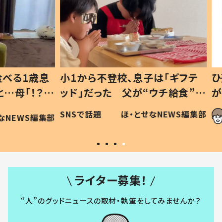
1歳息
小1から不登校、息子は「ギフテ
ひ孫に
「！？」
ッド」だった 父が“ウチ給食”を
が、抱
に「可愛
作り続ける理由とは #令和の親
「涙が
SNSで話題
ほ・とせなNEWS編集部
WS編集部
#令和の子
い」
ライター募集！
“人”のグッドニュースの取材・執筆をしてみませんか？