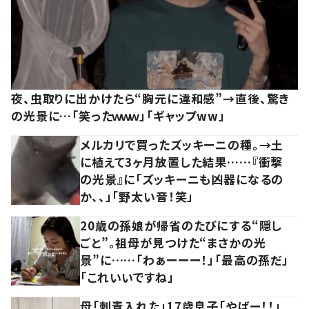
夜、虫取りに出かけたら“胸元に違和感”→直後、驚き
の光景に…「笑ったｗｗｗ」「ギャップww」
メルカリで買ったズッキーニの種。→土
に植えて3ヶ月放置した結果……『衝撃
の光景』に「ズッキーニも凶器になるの
か、、」「野太い音！笑」
20歳の孫娘が帰省のたびにする“隠し
ごと”。祖母が見つけた“まさかの光
景”に……「わぁーーー！」「最高の孫だ」
「これいいですね」
母「刺青入れた」17歳息子「やばー！！」