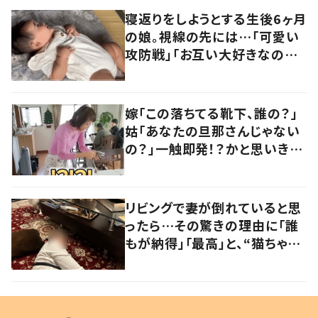
寝返りをしようとする生後6ヶ月
の娘。視線の先には…「可愛い
攻防戦」「お互い大好きなのが
伝わる」「楽しそう」
嫁「この落ちてる靴下、誰の？」
姑「あなたの旦那さんじゃない
の？」一触即発！？かと思いき
や…持ち主が判明し「声だして
大爆笑しちゃった」
リビングで妻が倒れていると思
ったら…その驚きの理由に「誰
もが納得」「最高」と、“猫ちゃん
好きユーザー”からの共感集ま
る！