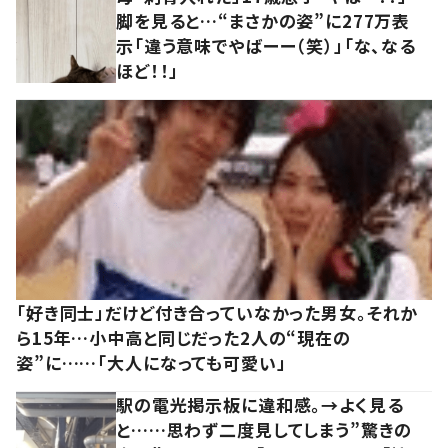
脚を見ると…“まさかの姿”に277万表
示「違う意味でやばーー（笑）」「な、なる
ほど！！」
「好き同士」だけど付き合っていなかった男女。それか
ら15年…小中高と同じだった2人の“現在の
姿”に……「大人になっても可愛い」
駅の電光掲示板に違和感。→よく見る
と……思わず二度見してしまう”驚きの