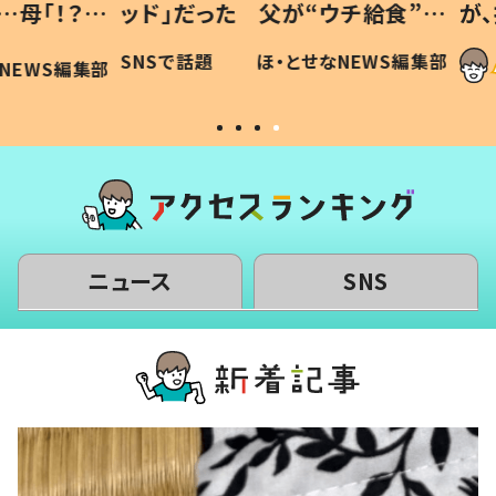
「！？」
ッド」だった 父が“ウチ給食”を
が、抱
に「可愛
作り続ける理由とは #令和の親
「涙が
SNSで話題
ほ・とせなNEWS編集部
WS編集部
#令和の子
い」
ニュース
SNS