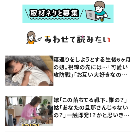
寝返りをしようとする生後6ヶ月
の娘。視線の先には…「可愛い
攻防戦」「お互い大好きなのが
伝わる」「楽しそう」
嫁「この落ちてる靴下、誰の？」
姑「あなたの旦那さんじゃない
の？」一触即発！？かと思いき
や…持ち主が判明し「声だして
大爆笑しちゃった」