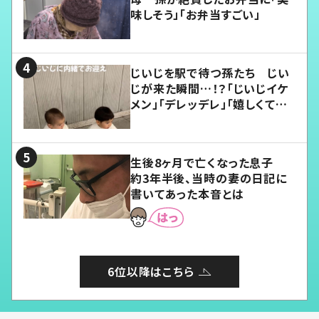
味しそう」「お弁当すごい」
じいじを駅で待つ孫たち じい
じが来た瞬間…！？「じいじイケ
メン」「デレッデレ」「嬉しくて可
愛くてたまらない」「幸せになれ
る」
生後8ヶ月で亡くなった息子
約3年半後、当時の妻の日記に
書いてあった本音とは
6位以降はこちら