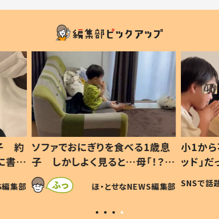
1歳息
小1から不登校、息子は「ギフテ
ひ孫に
「！？」
ッド」だった 父が“ウチ給食”を
が、抱
に「可愛
作り続ける理由とは #令和の親
「涙が
SNSで話題
ほ・とせなNEWS編集部
WS編集部
#令和の子
い」