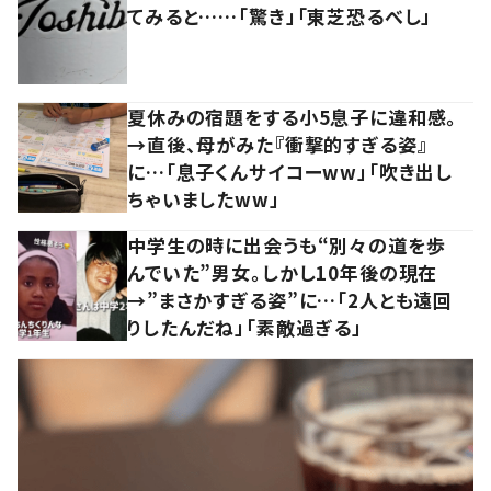
てみると……「驚き」「東芝恐るべし」
夏休みの宿題をする小5息子に違和感。
→直後、母がみた『衝撃的すぎる姿』
に…「息子くんサイコーww」「吹き出し
ちゃいましたww」
中学生の時に出会うも“別々の道を歩
んでいた”男女。しかし10年後の現在
→”まさかすぎる姿”に…「2人とも遠回
りしたんだね」「素敵過ぎる」