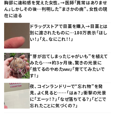
胸部に違和感を覚えた女性。→医師「異常はありませ
ん」しかしその後…判明した”まさかの病”。女性の現
在に迫る
ドラッグストアで目薬を購入→目薬とは
別に渡されたものに…180万表示「ほし
い！」「え、なにこれ！！」
“芽が出てしまったじゃがいも”を植えて
みたら…→約3ヶ月後、驚きの光景に
「捨てるのやめたｗｗ」「育ててみたいで
す！」
夜、コインランドリーで“忘れ物”を発
見。よく見ると……「はぁ？」衝撃の光景
に「エーッ！？」「なぜ落ちてる？」「どこで
忘れたことに気づくの？」