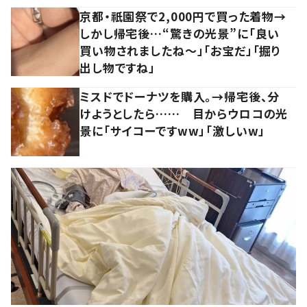
京都・祇園祭で2,000円で買った着物→
しかし帰宅後…“驚きの光景”に「良い
買い物されましたね～」「お宝だ」「掘り
出し物ですね」
ミスドでドーナツを購入。→帰宅後、分
けようとしたら…… 目からウロコの光
景に「サイコーですww」「激しいw」