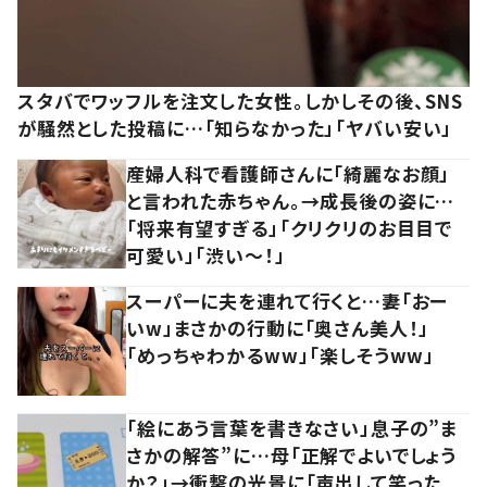
スタバでワッフルを注文した女性。しかしその後、SNS
が騒然とした投稿に…「知らなかった」「ヤバい安い」
産婦人科で看護師さんに「綺麗なお顔」
と言われた赤ちゃん。→成長後の姿に…
「将来有望すぎる」「クリクリのお目目で
可愛い」「渋い～！」
スーパーに夫を連れて行くと…妻「おー
いw」まさかの行動に「奥さん美人！」
「めっちゃわかるww」「楽しそうww」
「絵にあう言葉を書きなさい」息子の”ま
さかの解答”に…母「正解でよいでしょう
か？」→衝撃の光景に「声出して笑った