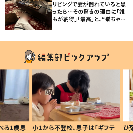
リビングで妻が倒れていると思
ったら…その驚きの理由に「誰
もが納得」「最高」と、“猫ちゃん
好きユーザー”からの共感集ま
る！
1歳息
小1から不登校、息子は「ギフテ
ひ孫に