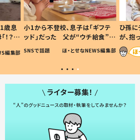
1歳息
小1から不登校、息子は「ギフテ
ひ孫に
「！？」
ッド」だった 父が“ウチ給食”を
が、抱
に「可愛
作り続ける理由とは #令和の親
「涙が
SNSで話題
ほ・とせなNEWS編集部
WS編集部
#令和の子
い」
ライター募集！
“人”のグッドニュースの取材・執筆をしてみませんか？