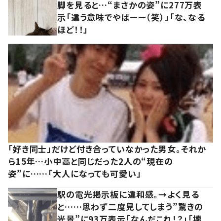
脚を見ると…“まさかの姿”に277万表
示「違う意味でやばーー（笑）」「な、なる
ほど！！」
「好き同士」だけど付き合っていなかった男女。それか
ら15年…小中高と同じだった2人の“現在の
姿”に……「大人になっても可愛い」
駅の電光掲示板に違和感。→よく見る
と……思わず二度見してしまう”驚きの
光景”に93万表示「なんだこれ！？」「壊