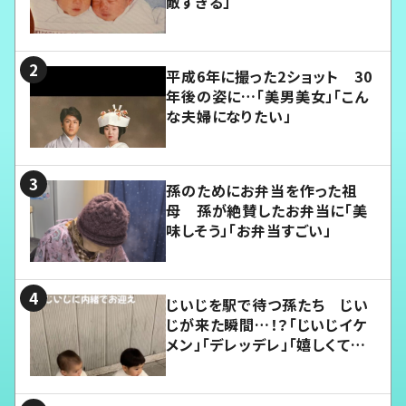
敵すぎる」
平成6年に撮った2ショット 30
年後の姿に…「美男美女」「こん
な夫婦になりたい」
孫のためにお弁当を作った祖
母 孫が絶賛したお弁当に「美
味しそう」「お弁当すごい」
じいじを駅で待つ孫たち じい
じが来た瞬間…！？「じいじイケ
メン」「デレッデレ」「嬉しくて可
愛くてたまらない」「幸せになれ
る」