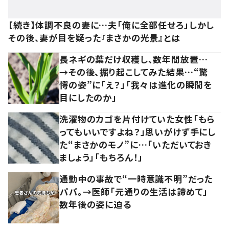
【続き】体調不良の妻に…夫「俺に全部任せろ」しかし
その後、妻が目を疑った『まさかの光景』とは
長ネギの葉だけ収穫し、数年間放置…
→その後、掘り起こしてみた結果…“驚
愕の姿”に「え？」「我々は進化の瞬間を
目にしたのか」
洗濯物のカゴを片付けていた女性「もら
ってもいいですよね？」思いがけず手にし
た“まさかのモノ”に…「いただいておき
ましょう」「もちろん！」
通勤中の事故で“一時意識不明”だった
パパ。→医師「元通りの生活は諦めて」
数年後の姿に迫る