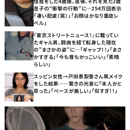
怪我をした4歳娘。直後、それを見た2歳
息子の“衝撃の行動”に…254万回表示
「凄い配慮（笑）」「お顔はかなり重症レ
ベル」
『東京ストリートニュース！』に載ってい
たギャル男。闘病を経て転身した現在
の”まさかの姿”に…「ギャップ！！」「まさ
かすぎる」「今も昔もかっこいい」「素晴
らしい」
スッピン女性→戸田恵梨香さん風メイク
をした結果……驚きの光景に「本人かと
思った」「ベースが美しい」「似すぎ！！」