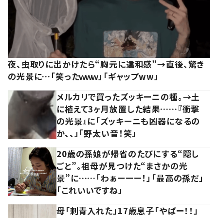
夜、虫取りに出かけたら“胸元に違和感”→直後、驚き
の光景に…「笑ったｗｗｗ」「ギャップww」
メルカリで買ったズッキーニの種。→土
に植えて3ヶ月放置した結果……『衝撃
の光景』に「ズッキーニも凶器になるの
か、、」「野太い音！笑」
20歳の孫娘が帰省のたびにする“隠し
ごと”。祖母が見つけた“まさかの光
景”に……「わぁーーー！」「最高の孫だ」
「これいいですね」
母「刺青入れた」17歳息子「やばー！！」