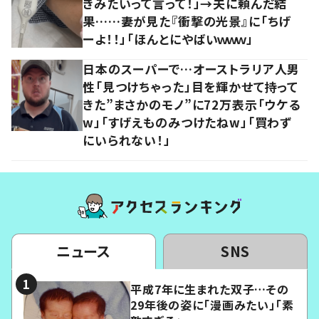
きみたいって言って！」→夫に頼んだ結
果……妻が見た『衝撃の光景』に「ちげ
ーよ！！」「ほんとにやばいｗｗｗ」
日本のスーパーで…オーストラリア人男
性「見つけちゃった」目を輝かせて持って
きた”まさかのモノ”に72万表示「ウケる
w」「すげえものみつけたねw」「買わず
にいられない！」
ニュース
SNS
平成7年に生まれた双子…その
29年後の姿に「漫画みたい」「素