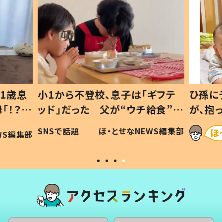
1歳息
小1から不登校、息子は「ギフテ
ひ孫に
「！？」
ッド」だった 父が“ウチ給食”を
が、抱
に「可愛
作り続ける理由とは #令和の親
「涙が
SNSで話題
ほ・とせなNEWS編集部
WS編集部
#令和の子
い」