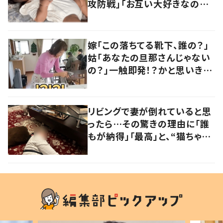
攻防戦」「お互い大好きなのが
伝わる」「楽しそう」
嫁「この落ちてる靴下、誰の？」
姑「あなたの旦那さんじゃない
の？」一触即発！？かと思いき
や…持ち主が判明し「声だして
大爆笑しちゃった」
リビングで妻が倒れていると思
ったら…その驚きの理由に「誰
もが納得」「最高」と、“猫ちゃん
好きユーザー”からの共感集ま
る！