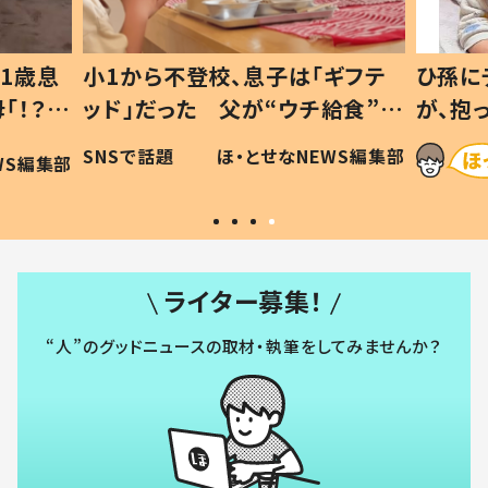
1歳息
小1から不登校、息子は「ギフテ
ひ孫に
「！？」
ッド」だった 父が“ウチ給食”を
が、抱
に「可愛
作り続ける理由とは #令和の親
「涙が
SNSで話題
ほ・とせなNEWS編集部
WS編集部
#令和の子
い」
ライター募集！
“人”のグッドニュースの取材・執筆をしてみませんか？