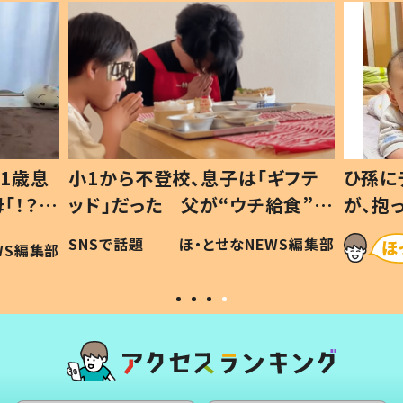
1歳息
小1から不登校、息子は「ギフテ
ひ孫に
「！？」
ッド」だった 父が“ウチ給食”を
が、抱
に「可愛
作り続ける理由とは #令和の親
「涙が
SNSで話題
ほ・とせなNEWS編集部
WS編集部
#令和の子
い」