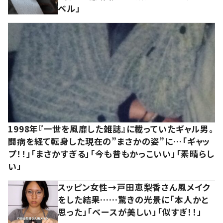
ベル」
1998年『一世を風靡した雑誌』に載っていたギャル男。
闘病を経て転身した現在の”まさかの姿”に…「ギャッ
プ！！」「まさかすぎる」「今も昔もかっこいい」「素晴らし
い」
スッピン女性→戸田恵梨香さん風メイク
をした結果……驚きの光景に「本人かと
思った」「ベースが美しい」「似すぎ！！」