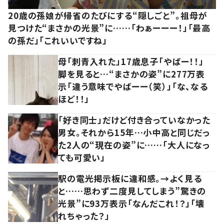
20歳の孫娘が帰省のたびにする“隠しごと”。祖母が
見つけた“まさかの光景”に……「わぁーーー！」「最高
の孫だ」「これいいですね」
母「刺青入れた」17歳息子「やばー！！」
脚を見ると…“まさかの姿”に277万表
示「違う意味でやばーー（笑）」「な、なる
ほど！！」
「好き同士」だけど付き合っていなかった
男女。それから15年…小中高と同じだっ
た2人の“現在の姿”に……「大人になっ
ても可愛い」
駅の電光掲示板に違和感。→よく見る
と……思わず二度見してしまう”驚きの
光景”に93万表示「なんだこれ！？」「壊
れちゃった？」