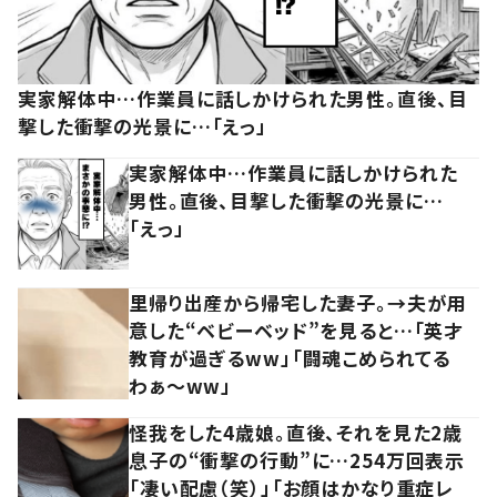
実家解体中…作業員に話しかけられた男性。直後、目
撃した衝撃の光景に…「えっ」
実家解体中…作業員に話しかけられた
男性。直後、目撃した衝撃の光景に…
「えっ」
里帰り出産から帰宅した妻子。→夫が用
意した“ベビーベッド”を見ると…「英才
教育が過ぎるww」「闘魂こめられてる
わぁ～ww」
怪我をした4歳娘。直後、それを見た2歳
息子の“衝撃の行動”に…254万回表示
「凄い配慮（笑）」「お顔はかなり重症レ