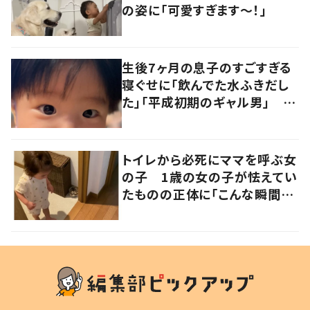
の姿に「可愛すぎます〜！」
生後7ヶ月の息子のすごすぎる
寝ぐせに「飲んでた水ふきだし
た」「平成初期のギャル男」 実
は遺伝が関係しており、祖父の
写真にも反響が
トイレから必死にママを呼ぶ女
の子 1歳の女の子が怯えてい
たものの正体に「こんな瞬間
が！？」「可愛いぃぃ！」の声