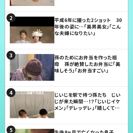
平成6年に撮った2ショット 30
年後の姿に…「美男美女」「こん
な夫婦になりたい」
孫のためにお弁当を作った祖
母 孫が絶賛したお弁当に「美
味しそう」「お弁当すごい」
じいじを駅で待つ孫たち じい
じが来た瞬間…！？「じいじイケ
メン」「デレッデレ」「嬉しくて可
愛くてたまらない」「幸せになれ
る」
生後8ヶ月で亡くなった息子