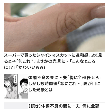
スーパーで買ったシャインマスカットに違和感。よく見
ると→「何これ？」まさかの光景に…「こんなところ
に！？」「かわいいww」
体調不良の妻に…夫「俺に全部任せろ」
しかし数時間後「なにこれ…」妻が目に
した光景とは
【続き】体調不良の妻に…夫「俺に全部