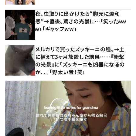
夜、虫取りに出かけたら“胸元に違和
感”→直後、驚きの光景に…「笑ったｗｗ
ｗ」「ギャップww」
メルカリで買ったズッキーニの種。→土
に植えて3ヶ月放置した結果……『衝撃
の光景』に「ズッキーニも凶器になるの
か、、」「野太い音！笑」