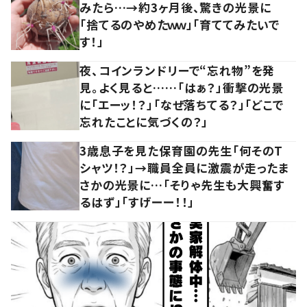
みたら…→約3ヶ月後、驚きの光景に
「捨てるのやめたｗｗ」「育ててみたいで
す！」
夜、コインランドリーで“忘れ物”を発
見。よく見ると……「はぁ？」衝撃の光景
に「エーッ！？」「なぜ落ちてる？」「どこで
忘れたことに気づくの？」
3歳息子を見た保育園の先生「何そのT
シャツ！？」→職員全員に激震が走ったま
さかの光景に…「そりゃ先生も大興奮す
るはず」「すげーー！！」