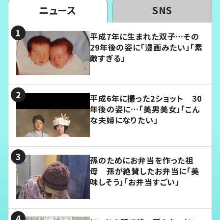
ニュース
SNS
平成7年に生まれた双子…その
29年後の姿に「漫画みたい」「素
敵すぎる」
平成6年に撮った2ショット 30
年後の姿に…「美男美女」「こん
な夫婦になりたい」
孫のためにお弁当を作った祖
母 孫が絶賛したお弁当に「美
味しそう」「お弁当すごい」