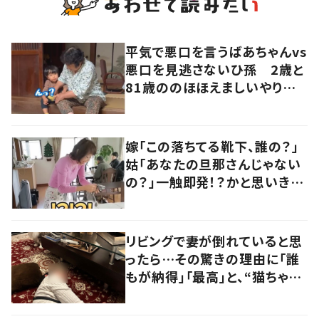
平気で悪口を言うばあちゃんvs
悪口を見逃さないひ孫 2歳と
81歳ののほほえましいやり取り
に「口悪いけど可愛い」の声
嫁「この落ちてる靴下、誰の？」
姑「あなたの旦那さんじゃない
の？」一触即発！？かと思いき
や…持ち主が判明し「声だして
大爆笑しちゃった」
リビングで妻が倒れていると思
ったら…その驚きの理由に「誰
もが納得」「最高」と、“猫ちゃん
好きユーザー”からの共感集ま
る！