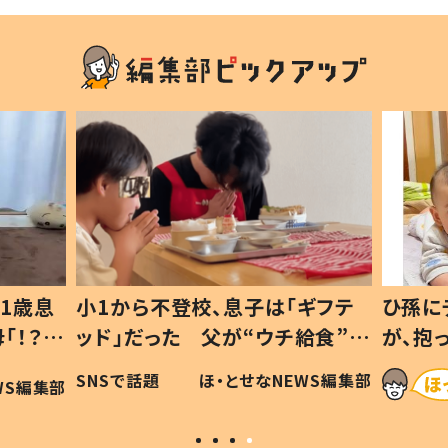
1歳息
小1から不登校、息子は「ギフテ
ひ孫に
「！？」
ッド」だった 父が“ウチ給食”を
が、抱
に「可愛
作り続ける理由とは #令和の親
「涙が
SNSで話題
ほ・とせなNEWS編集部
WS編集部
#令和の子
い」