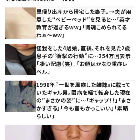
里帰り出産から帰宅した妻子。→夫が用
意した“ベビーベッド”を見ると…「英才
教育が過ぎるww」「闘魂こめられてる
わぁ～ww」
怪我をした4歳娘。直後、それを見た2歳
息子の“衝撃の行動”に…254万回表示
「凄い配慮（笑）」「お顔はかなり重症レ
ベル」
1998年『一世を風靡した雑誌』に載って
いたギャル男。闘病を経て転身した現在
の”まさかの姿”に…「ギャップ！！」「まさ
かすぎる」「今も昔もかっこいい」「素晴
らしい」