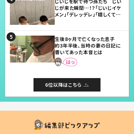
じいじを駅で待つ孫たち じい
じが来た瞬間…！？「じいじイケ
メン」「デレッデレ」「嬉しくて可
愛くてたまらない」「幸せになれ
る」
生後8ヶ月で亡くなった息子
約3年半後、当時の妻の日記に
書いてあった本音とは
6位以降はこちら