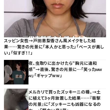
スッピン女性→戸田恵梨香さん風メイクをした結
果……驚きの光景に「本人かと思った」「ベースが美し
い」「似すぎ！！」
夜、虫取りに出かけたら“胸元に違和
感”→直後、驚きの光景に…「笑ったｗｗ
ｗ」「ギャップww」
メルカリで買ったズッキーニの種。→土
に植えて3ヶ月放置した結果……『衝撃
の光景』に「ズッキーニも凶器になるの