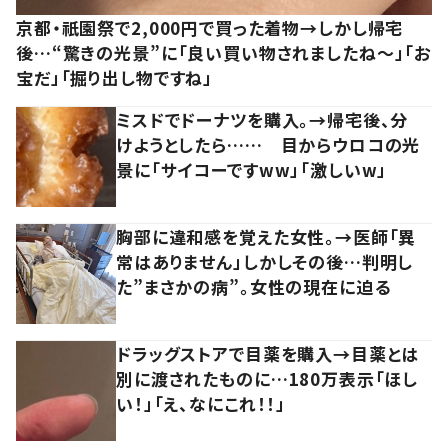
京都・祇園祭で2,000円で買った着物→しかし帰宅
後…“驚きの光景”に「良い買い物されましたね～」「お
宝だ」「掘り出し物ですね」
ミスドでドーナツを購入。→帰宅後、分
けようとしたら…… 目からウロコの光
景に「サイコーですww」「激しいw」
胸部に違和感を覚えた女性。→医師「異
常はありません」しかしその後…判明し
た”まさかの病”。女性の現在に迫る
ドラッグストアで目薬を購入→目薬とは
別に渡されたものに…180万表示「ほし
い！」「え、なにこれ！！」