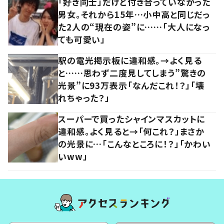
「好き同士」だけど付き合っていなかった
男女。それから15年…小中高と同じだっ
た2人の“現在の姿”に……「大人になっ
ても可愛い」
駅の電光掲示板に違和感。→よく見る
と……思わず二度見してしまう”驚きの
光景”に93万表示「なんだこれ！？」「壊
れちゃった？」
スーパーで買ったシャインマスカットに
違和感。よく見ると→「何これ？」まさか
の光景に…「こんなところに！？」「かわい
いww」