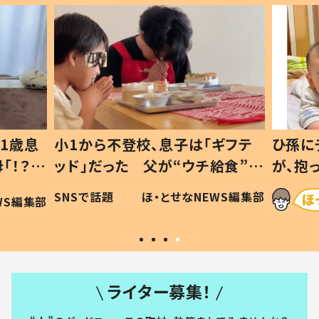
1歳息
小1から不登校、息子は「ギフテ
ひ孫に
「！？」
ッド」だった 父が“ウチ給食”を
が、抱
に「可愛
作り続ける理由とは #令和の親
「涙が
SNSで話題
ほ・とせなNEWS編集部
WS編集部
#令和の子
い」
ライター募集！