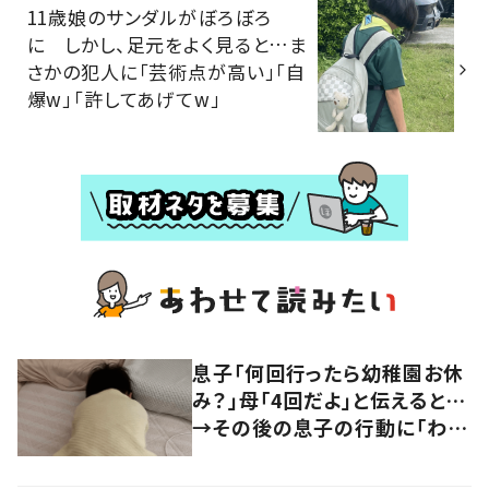
11歳娘のサンダルがぼろぼろ
に しかし、足元をよく見ると…ま
さかの犯人に「芸術点が高い」「自
爆w」「許してあげてw」
息子「何回行ったら幼稚園お休
み？」母「4回だよ」と伝えると…
→その後の息子の行動に「わか
るよその気持ち」「うちの子も！」
の声