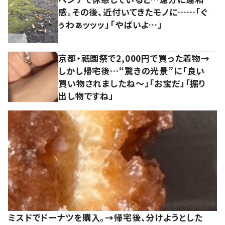
感。その後、近付いてきたモノに……「ぐ
ぅわぁッッッ」「やばいよ…」
京都・祇園祭で2,000円で買った着物→
しかし帰宅後…“驚きの光景”に「良い
買い物されましたね～」「お宝だ」「掘り
出し物ですね」
ミスドでドーナツを購入。→帰宅後、分けようとした