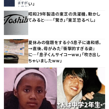
い」
昭和29年製造の東芝の洗濯機。動かし
てみると……「驚き」「東芝恐るべし」
夏休みの宿題をする小5息子に違和感。
→直後、母がみた『衝撃的すぎる姿』
に…「息子くんサイコーww」「吹き出し
ちゃいましたww」