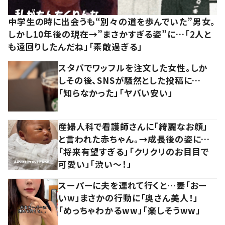
中学生の時に出会うも“別々の道を歩んでいた”男女。
しかし10年後の現在→”まさかすぎる姿”に…「2人と
も遠回りしたんだね」「素敵過ぎる」
スタバでワッフルを注文した女性。しか
しその後、SNSが騒然とした投稿に…
「知らなかった」「ヤバい安い」
産婦人科で看護師さんに「綺麗なお顔」
と言われた赤ちゃん。→成長後の姿に…
「将来有望すぎる」「クリクリのお目目で
可愛い」「渋い～！」
スーパーに夫を連れて行くと…妻「おー
いw」まさかの行動に「奥さん美人！」
「めっちゃわかるww」「楽しそうww」