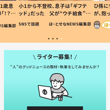
1歳息
小1から不登校、息子は「ギフテ
ひ孫に
「！？」
ッド」だった 父が“ウチ給食”を
が、抱
に「可愛
作り続ける理由とは #令和の親
「涙が
SNSで話題
ほ・とせなNEWS編集部
WS編集部
#令和の子
い」
ライター募集！
“人”のグッドニュースの取材・執筆をしてみませんか？