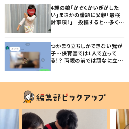
4歳の娘「かぞくかいぎがした
い」まさかの議題に父親「最検
討事項！」 投稿すると…多くの
意見が寄せられる！
つかまり立ちしかできない我が
子…保育園では1人で立って
る！？ 両親の前では頑なに立た
ない1歳児が可愛すぎる…！