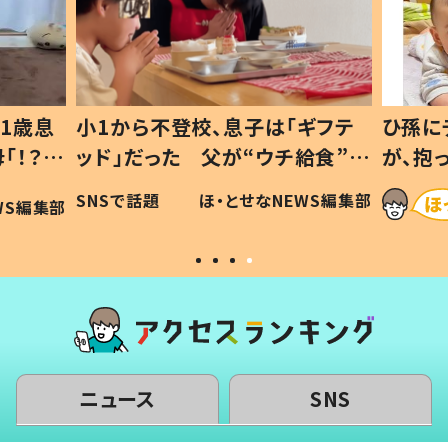
1歳息
小1から不登校、息子は「ギフテ
ひ孫に
「！？」
ッド」だった 父が“ウチ給食”を
が、抱
に「可愛
作り続ける理由とは #令和の親
「涙が
SNSで話題
ほ・とせなNEWS編集部
WS編集部
#令和の子
い」
ニュース
SNS