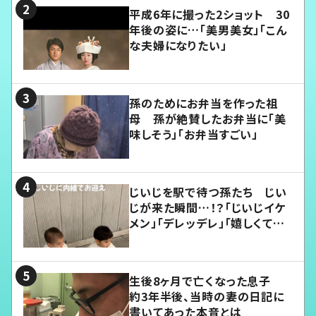
平成6年に撮った2ショット 30
年後の姿に…「美男美女」「こん
な夫婦になりたい」
孫のためにお弁当を作った祖
母 孫が絶賛したお弁当に「美
味しそう」「お弁当すごい」
じいじを駅で待つ孫たち じい
じが来た瞬間…！？「じいじイケ
メン」「デレッデレ」「嬉しくて可
愛くてたまらない」「幸せになれ
る」
生後8ヶ月で亡くなった息子
約3年半後、当時の妻の日記に
書いてあった本音とは