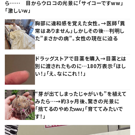
ら…… 目からウロコの光景に「サイコーですww」
「激しいw」
胸部に違和感を覚えた女性。→医師「異
常はありません」しかしその後…判明し
た”まさかの病”。女性の現在に迫る
ドラッグストアで目薬を購入→目薬とは
別に渡されたものに…180万表示「ほし
い！」「え、なにこれ！！」
“芽が出てしまったじゃがいも”を植えて
みたら…→約3ヶ月後、驚きの光景に
「捨てるのやめたｗｗ」「育ててみたいで
す！」