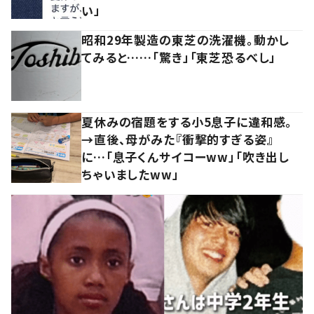
い」
昭和29年製造の東芝の洗濯機。動かし
てみると……「驚き」「東芝恐るべし」
夏休みの宿題をする小5息子に違和感。
→直後、母がみた『衝撃的すぎる姿』
に…「息子くんサイコーww」「吹き出し
ちゃいましたww」