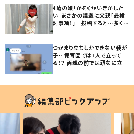
4歳の娘「かぞくかいぎがした
い」まさかの議題に父親「最検
討事項！」 投稿すると…多くの
意見が寄せられる！
つかまり立ちしかできない我が
子…保育園では1人で立って
る！？ 両親の前では頑なに立た
ない1歳児が可愛すぎる…！