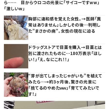
ら…… 目からウロコの光景に「サイコーですww」
「激しいw」
胸部に違和感を覚えた女性。→医師「異
常はありません」しかしその後…判明し
た”まさかの病”。女性の現在に迫る
ドラッグストアで目薬を購入→目薬とは
別に渡されたものに…180万表示「ほし
い！」「え、なにこれ！！」
“芽が出てしまったじゃがいも”を植えて
みたら…→約3ヶ月後、驚きの光景に
「捨てるのやめたｗｗ」「育ててみたいで
す！」