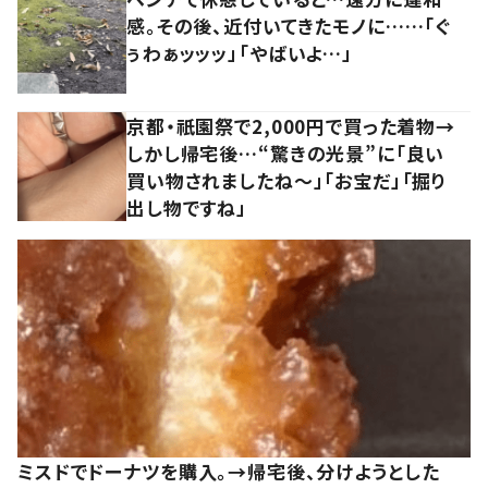
感。その後、近付いてきたモノに……「ぐ
ぅわぁッッッ」「やばいよ…」
京都・祇園祭で2,000円で買った着物→
しかし帰宅後…“驚きの光景”に「良い
買い物されましたね～」「お宝だ」「掘り
出し物ですね」
ミスドでドーナツを購入。→帰宅後、分けようとした