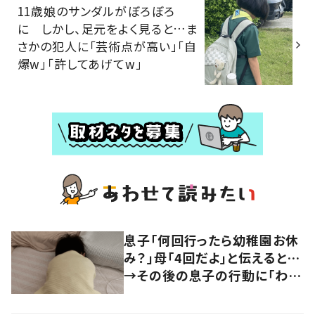
11歳娘のサンダルがぼろぼろ
に しかし、足元をよく見ると…ま
さかの犯人に「芸術点が高い」「自
爆w」「許してあげてw」
息子「何回行ったら幼稚園お休
み？」母「4回だよ」と伝えると…
→その後の息子の行動に「わか
るよその気持ち」「うちの子も！」
の声