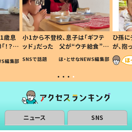
1歳息
小1から不登校、息子は「ギフテ
ひ孫に
「！？」
ッド」だった 父が“ウチ給食”を
が、抱
に「可愛
作り続ける理由とは #令和の親
「涙が
SNSで話題
ほ・とせなNEWS編集部
WS編集部
#令和の子
い」
ニュース
SNS