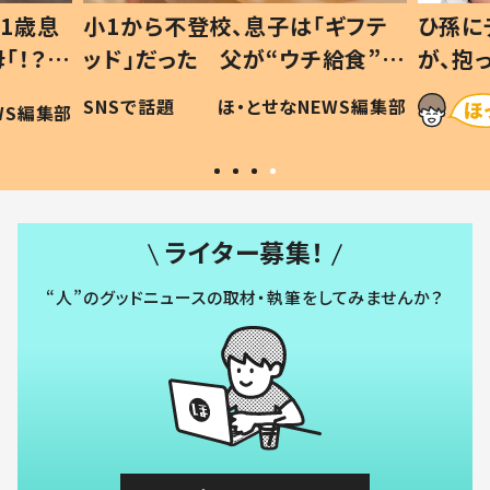
1歳息
小1から不登校、息子は「ギフテ
ひ孫に
「！？」
ッド」だった 父が“ウチ給食”を
が、抱
に「可愛
作り続ける理由とは #令和の親
「涙が
SNSで話題
ほ・とせなNEWS編集部
WS編集部
#令和の子
い」
ライター募集！
“人”のグッドニュースの取材・執筆をしてみませんか？