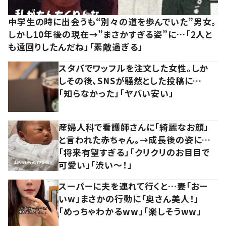
中学生の時に出会うも“別々の道を歩んでいた”男女。
しかし10年後の現在→”まさかすぎる姿”に…「2人と
も遠回りしたんだね」「素敵過ぎる」
スタバでワッフルを注文した女性。しか
しその後、SNSが騒然とした投稿に…
「知らなかった」「ヤバい安い」
産婦人科で看護師さんに「綺麗なお顔」
と言われた赤ちゃん。→成長後の姿に…
「将来有望すぎる」「クリクリのお目目で
可愛い」「渋い～！」
スーパーに夫を連れて行くと…妻「おー
いw」まさかの行動に「奥さん美人！」
「めっちゃわかるww」「楽しそうww」