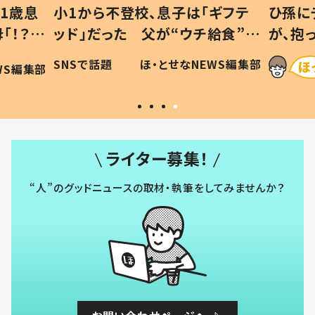
1歳息
小1から不登校、息子は「ギフテ
ひ孫に
「！？」
ッド」だった 父が“ウチ給食”を
が、抱
に「可愛
作り続ける理由とは #令和の親
「涙が
SNSで話題
ほ・とせなNEWS編集部
WS編集部
#令和の子
い」
ライター募集！
“人”のグッドニュースの取材・執筆をしてみませんか？