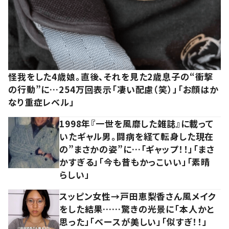
怪我をした4歳娘。直後、それを見た2歳息子の“衝撃
の行動”に…254万回表示「凄い配慮（笑）」「お顔はか
なり重症レベル」
1998年『一世を風靡した雑誌』に載って
いたギャル男。闘病を経て転身した現在
の”まさかの姿”に…「ギャップ！！」「まさ
かすぎる」「今も昔もかっこいい」「素晴
らしい」
スッピン女性→戸田恵梨香さん風メイク
をした結果……驚きの光景に「本人かと
思った」「ベースが美しい」「似すぎ！！」