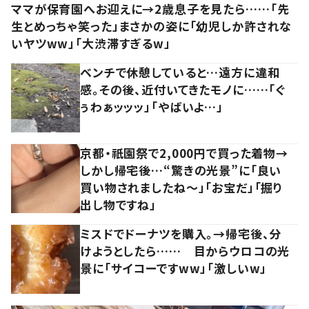
ママが保育園へお迎えに→2歳息子を見たら……「先
生とめっちゃ笑った」まさかの姿に「幼児しか許されな
いヤツww」「大渋滞すぎるw」
ベンチで休憩していると…遠方に違和
感。その後、近付いてきたモノに……「ぐ
ぅわぁッッッ」「やばいよ…」
京都・祇園祭で2,000円で買った着物→
しかし帰宅後…“驚きの光景”に「良い
買い物されましたね～」「お宝だ」「掘り
出し物ですね」
ミスドでドーナツを購入。→帰宅後、分
けようとしたら…… 目からウロコの光
景に「サイコーですww」「激しいw」