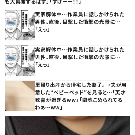
も大興奮するはず」「すげーー！！」
実家解体中…作業員に話しかけられた
男性。直後、目撃した衝撃の光景に…
「えっ」
実家解体中…作業員に話しかけられた
男性。直後、目撃した衝撃の光景に…
「えっ」
里帰り出産から帰宅した妻子。→夫が用
意した“ベビーベッド”を見ると…「英才
教育が過ぎるww」「闘魂こめられてる
わぁ～ww」