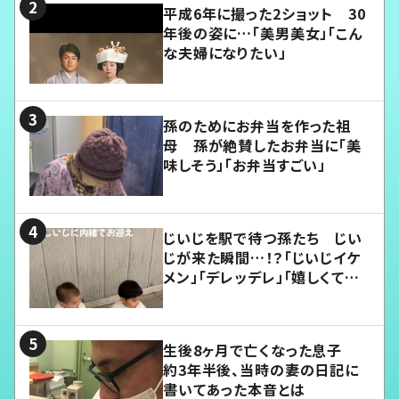
平成6年に撮った2ショット 30
年後の姿に…「美男美女」「こん
な夫婦になりたい」
孫のためにお弁当を作った祖
母 孫が絶賛したお弁当に「美
味しそう」「お弁当すごい」
じいじを駅で待つ孫たち じい
じが来た瞬間…！？「じいじイケ
メン」「デレッデレ」「嬉しくて可
愛くてたまらない」「幸せになれ
る」
生後8ヶ月で亡くなった息子
約3年半後、当時の妻の日記に
書いてあった本音とは