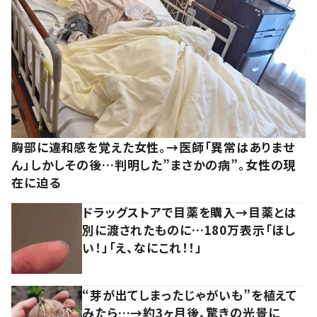
胸部に違和感を覚えた女性。→医師「異常はありませ
ん」しかしその後…判明した”まさかの病”。女性の現
在に迫る
ドラッグストアで目薬を購入→目薬とは
別に渡されたものに…180万表示「ほし
い！」「え、なにこれ！！」
“芽が出てしまったじゃがいも”を植えて
みたら…→約3ヶ月後、驚きの光景に