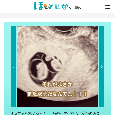
まさかまた双子なんて…！（@w_twins_yuiさんより提