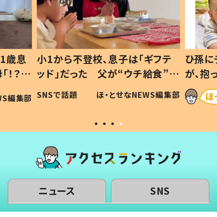
1歳息
小1から不登校、息子は「ギフテ
ひ孫に
「！？」
ッド」だった 父が“ウチ給食”を
が、抱
に「可愛
作り続ける理由とは #令和の親
「涙が
SNSで話題
ほ・とせなNEWS編集部
WS編集部
#令和の子
い」
ニュース
SNS