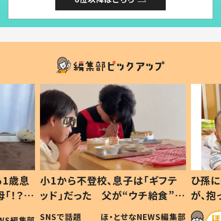
1歳息
小1から不登校、息子は「ギフテ
ひ孫に
「！？」
ッド」だった 父が“ウチ給食”を
が、抱
に「可愛
作り続ける理由とは #令和の親
「涙が
SNSで話題
ほ・とせなNEWS編集部
WS編集部