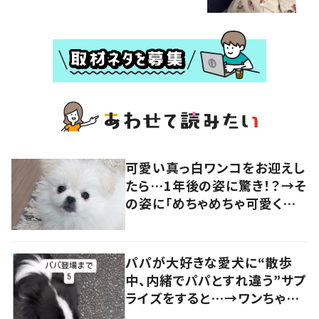
可愛い真っ白ワンコをお迎えし
たら…1年後の姿に驚き！？→そ
の姿に「めちゃめちゃ可愛くて
笑いました」「個性が光ってる」
の声
パパが大好きな愛犬に“散歩
中、内緒でパパとすれ違う”サプ
ライズをすると…→ワンちゃん
の反応に「可愛すぎる」「賢い