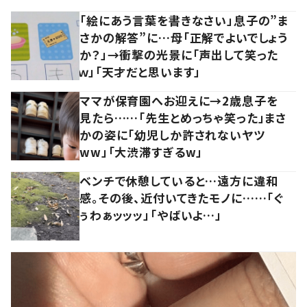
「絵にあう言葉を書きなさい」息子の”ま
さかの解答”に…母「正解でよいでしょう
か？」→衝撃の光景に「声出して笑った
ｗ」「天才だと思います」
ママが保育園へお迎えに→2歳息子を
見たら……「先生とめっちゃ笑った」まさ
かの姿に「幼児しか許されないヤツ
ww」「大渋滞すぎるw」
ベンチで休憩していると…遠方に違和
感。その後、近付いてきたモノに……「ぐ
ぅわぁッッッ」「やばいよ…」