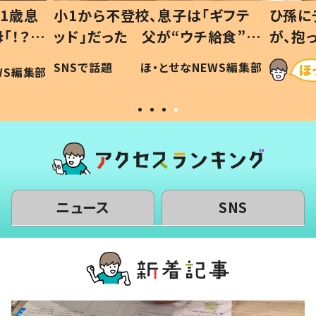
1歳息
小1から不登校、息子は「ギフテ
ひ孫に
「！？」
ッド」だった 父が“ウチ給食”を
が、抱
に「可愛
作り続ける理由とは #令和の親
「涙が
SNSで話題
ほ・とせなNEWS編集部
WS編集部
#令和の子
い」
ニュース
SNS