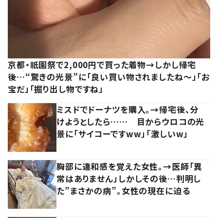
京都・祇園祭で2,000円で買った着物→しかし帰宅
後…“驚きの光景”に「良い買い物されましたね～」「お
宝だ」「掘り出し物ですね」
ミスドでドーナツを購入。→帰宅後、分
けようとしたら…… 目からウロコの光
景に「サイコーですww」「激しいw」
胸部に違和感を覚えた女性。→医師「異
常はありません」しかしその後…判明し
た”まさかの病”。女性の現在に迫る