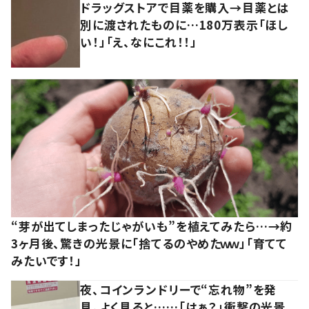
ドラッグストアで目薬を購入→目薬とは
別に渡されたものに…180万表示「ほし
い！」「え、なにこれ！！」
“芽が出てしまったじゃがいも”を植えてみたら…→約
3ヶ月後、驚きの光景に「捨てるのやめたｗｗ」「育てて
みたいです！」
夜、コインランドリーで“忘れ物”を発
見。よく見ると……「はぁ？」衝撃の光景