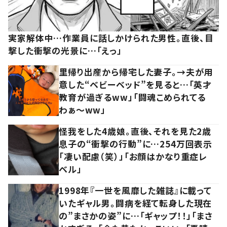
実家解体中…作業員に話しかけられた男性。直後、目
撃した衝撃の光景に…「えっ」
里帰り出産から帰宅した妻子。→夫が用
意した“ベビーベッド”を見ると…「英才
教育が過ぎるww」「闘魂こめられてる
わぁ～ww」
怪我をした4歳娘。直後、それを見た2歳
息子の“衝撃の行動”に…254万回表示
「凄い配慮（笑）」「お顔はかなり重症レ
ベル」
1998年『一世を風靡した雑誌』に載って
いたギャル男。闘病を経て転身した現在
の”まさかの姿”に…「ギャップ！！」「まさ