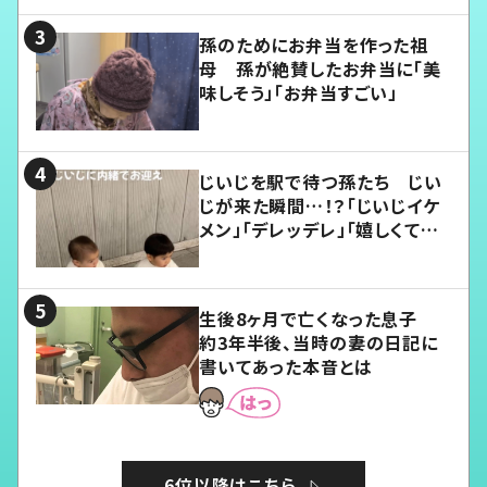
孫のためにお弁当を作った祖
母 孫が絶賛したお弁当に「美
味しそう」「お弁当すごい」
じいじを駅で待つ孫たち じい
じが来た瞬間…！？「じいじイケ
メン」「デレッデレ」「嬉しくて可
愛くてたまらない」「幸せになれ
る」
生後8ヶ月で亡くなった息子
約3年半後、当時の妻の日記に
書いてあった本音とは
6位以降はこちら