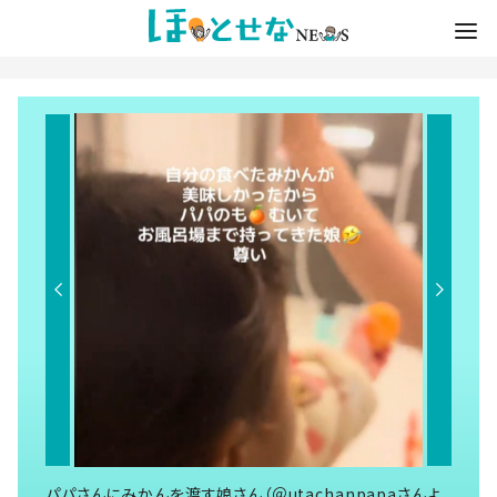
パパさんにみかんを渡す娘さん（＠utachanpapaさんよ