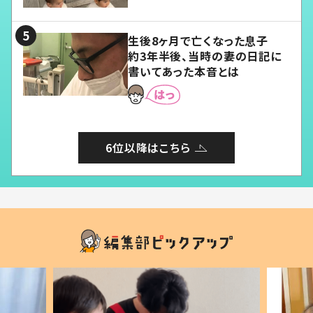
る」
生後8ヶ月で亡くなった息子
約3年半後、当時の妻の日記に
書いてあった本音とは
6位以降はこちら