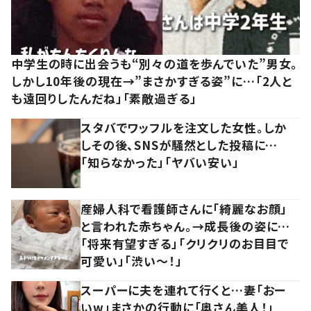
中学生の時に出会うも“別々の道を歩んでいた”男女。
しかし10年後の現在→”まさかすぎる姿”に…「2人と
も遠回りしたんだね」「素敵過ぎる」
スタバでワッフルを注文した女性。しか
しその後、SNSが騒然とした投稿に…
「知らなかった」「ヤバい安い」
産婦人科で看護師さんに「綺麗なお顔」
と言われた赤ちゃん。→成長後の姿に…
「将来有望すぎる」「クリクリのお目目で
可愛い」「渋い～！」
スーパーに夫を連れて行くと…妻「おー
いw」まさかの行動に「奥さん美人！」