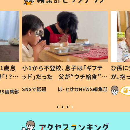
1歳息
小1から不登校、息子は「ギフテ
ひ孫に
「！？」
ッド」だった 父が“ウチ給食”を
が、抱
に「可愛
作り続ける理由とは #令和の親
「涙が
SNSで話題
ほ・とせなNEWS編集部
WS編集部
#令和の子
い」