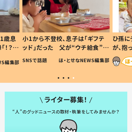
1歳息
小1から不登校、息子は「ギフテ
ひ孫に
「！？」
ッド」だった 父が“ウチ給食”を
が、抱
に「可愛
作り続ける理由とは #令和の親
「涙が
SNSで話題
ほ・とせなNEWS編集部
WS編集部
#令和の子
い」
ライター募集！
“人”のグッドニュースの取材・執筆をしてみませんか？