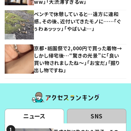
ww」「大渋滞すぎるw」
ベンチで休憩していると…遠方に違和
感。その後、近付いてきたモノに……「ぐ
ぅわぁッッッ」「やばいよ…」
京都・祇園祭で2,000円で買った着物→
しかし帰宅後…“驚きの光景”に「良い
買い物されましたね～」「お宝だ」「掘り
出し物ですね」
ニュース
SNS