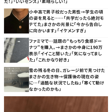
た！」「いいセンス」「素晴らしい！」
小中高で男子校だった男性→学生の頃
の姿を見ると……「共学だったら絶対モ
テてた」まさかの光景に「今から告白し
に向かいます」「イケメンすぎ」
ファミマで…話題の“もっちり食感ドー
ナツ”を購入。→まさかの中身に190万
表示「イイこと聞いた」「気になってまし
た」「これかなり好き」
雪の残る冬の日、ガレージ前で見つけた
まさかの生き物→保護後の現在の姿
に…「過酷な状況でしたね」「寒くて動け
なかったのかも」