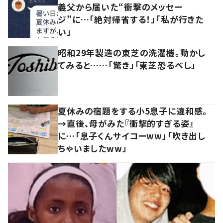
義父から届いた“衝撃のメッセー
ジ”に…「絶対帰省する！」「私が行きた
い」
昭和29年製造の東芝の洗濯機。動かし
てみると……「驚き」「東芝恐るべし」
夏休みの宿題をする小5息子に違和感。
→直後、母がみた『衝撃的すぎる姿』
に…「息子くんサイコーww」「吹き出し
ちゃいましたww」