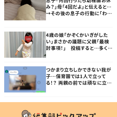
息子「何回行ったら幼稚園お休
み？」母「4回だよ」と伝えると…
→その後の息子の行動に「わか
るよその気持ち」「うちの子も！」
の声
4歳の娘「かぞくかいぎがした
い」まさかの議題に父親「最検
討事項！」 投稿すると…多くの
意見が寄せられる！
つかまり立ちしかできない我が
子…保育園では1人で立って
る！？ 両親の前では頑なに立た
ない1歳児が可愛すぎる…！