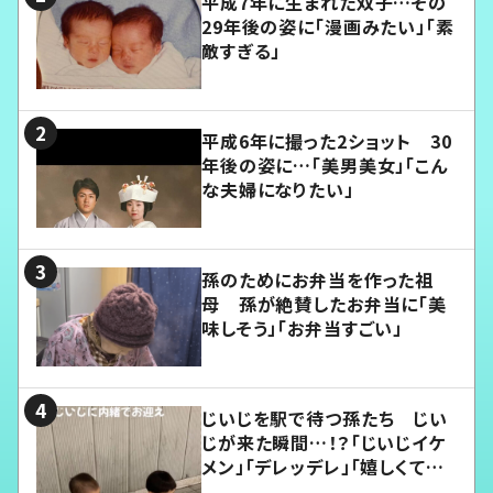
平成7年に生まれた双子…その
29年後の姿に「漫画みたい」「素
敵すぎる」
平成6年に撮った2ショット 30
年後の姿に…「美男美女」「こん
な夫婦になりたい」
孫のためにお弁当を作った祖
母 孫が絶賛したお弁当に「美
味しそう」「お弁当すごい」
じいじを駅で待つ孫たち じい
じが来た瞬間…！？「じいじイケ
メン」「デレッデレ」「嬉しくて可
愛くてたまらない」「幸せになれ