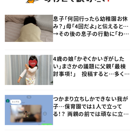
息子「何回行ったら幼稚園お休
み？」母「4回だよ」と伝えると…
→その後の息子の行動に「わか
るよその気持ち」「うちの子も！」
の声
4歳の娘「かぞくかいぎがした
い」まさかの議題に父親「最検
討事項！」 投稿すると…多くの
意見が寄せられる！
つかまり立ちしかできない我が
子…保育園では1人で立って
る！？ 両親の前では頑なに立た
ない1歳児が可愛すぎる…！