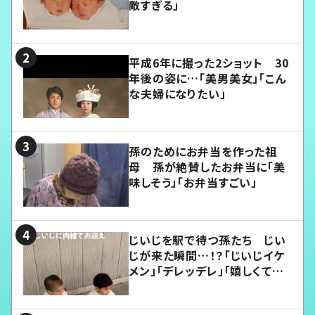
敵すぎる」
平成6年に撮った2ショット 30
年後の姿に…「美男美女」「こん
な夫婦になりたい」
孫のためにお弁当を作った祖
母 孫が絶賛したお弁当に「美
味しそう」「お弁当すごい」
じいじを駅で待つ孫たち じい
じが来た瞬間…！？「じいじイケ
メン」「デレッデレ」「嬉しくて可
愛くてたまらない」「幸せになれ
る」