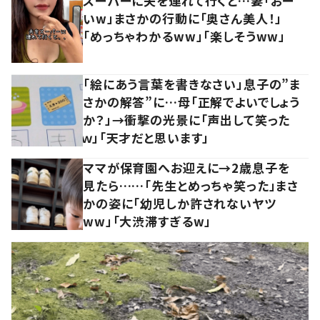
スーパーに夫を連れて行くと…妻「おー
いw」まさかの行動に「奥さん美人！」
「めっちゃわかるww」「楽しそうww」
「絵にあう言葉を書きなさい」息子の”ま
さかの解答”に…母「正解でよいでしょう
か？」→衝撃の光景に「声出して笑った
ｗ」「天才だと思います」
ママが保育園へお迎えに→2歳息子を
見たら……「先生とめっちゃ笑った」まさ
かの姿に「幼児しか許されないヤツ
ww」「大渋滞すぎるw」