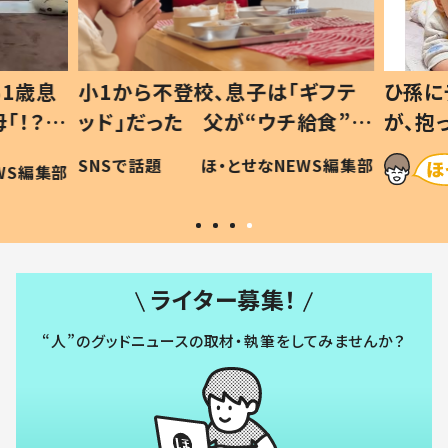
1歳息
小1から不登校、息子は「ギフテ
ひ孫に
「！？」
ッド」だった 父が“ウチ給食”を
が、抱
に「可愛
作り続ける理由とは #令和の親
「涙が
SNSで話題
ほ・とせなNEWS編集部
WS編集部
#令和の子
い」
ライター募集！
“人”のグッドニュースの取材・執筆をしてみませんか？