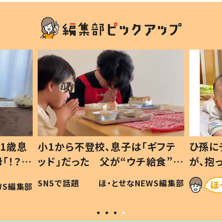
1歳息
小1から不登校、息子は「ギフテ
ひ孫に
「！？」
ッド」だった 父が“ウチ給食”を
が、抱
に「可愛
作り続ける理由とは #令和の親
「涙が
SNSで話題
ほ・とせなNEWS編集部
WS編集部
#令和の子
い」