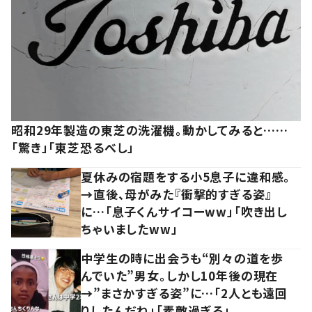
昭和29年製造の東芝の洗濯機。動かしてみると……
「驚き」「東芝恐るべし」
夏休みの宿題をする小5息子に違和感。
→直後、母がみた『衝撃的すぎる姿』
に…「息子くんサイコーww」「吹き出し
ちゃいましたww」
中学生の時に出会うも“別々の道を歩
んでいた”男女。しかし10年後の現在
→”まさかすぎる姿”に…「2人とも遠回
りしたんだね」「素敵過ぎる」