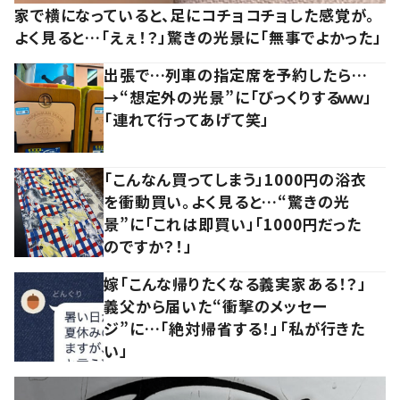
家で横になっていると、足にコチョコチョした感覚が。
よく見ると…「えぇ！？」驚きの光景に「無事でよかった」
出張で…列車の指定席を予約したら…
→“想定外の光景”に「びっくりするｗｗ」
「連れて行ってあげて笑」
「こんなん買ってしまう」1000円の浴衣
を衝動買い。よく見ると…“驚きの光
景”に「これは即買い」「1000円だった
のですか？！」
嫁「こんな帰りたくなる義実家ある！？」
義父から届いた“衝撃のメッセー
ジ”に…「絶対帰省する！」「私が行きた
い」