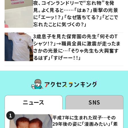
夜、コインランドリーで“忘れ物”を発
見。よく見ると……「はぁ？」衝撃の光景
に「エーッ！？」「なぜ落ちてる？」「どこで
忘れたことに気づくの？」
3歳息子を見た保育園の先生「何そのT
シャツ！？」→職員全員に激震が走ったま
さかの光景に…「そりゃ先生も大興奮す
るはず」「すげーー！！」
ニュース
SNS
平成7年に生まれた双子…その
29年後の姿に「漫画みたい」「素