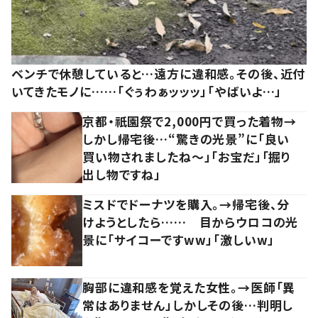
ベンチで休憩していると…遠方に違和感。その後、近付
いてきたモノに……「ぐぅわぁッッッ」「やばいよ…」
京都・祇園祭で2,000円で買った着物→
しかし帰宅後…“驚きの光景”に「良い
買い物されましたね～」「お宝だ」「掘り
出し物ですね」
ミスドでドーナツを購入。→帰宅後、分
けようとしたら…… 目からウロコの光
景に「サイコーですww」「激しいw」
胸部に違和感を覚えた女性。→医師「異
常はありません」しかしその後…判明し