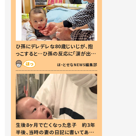
ひ孫にデレデレな80歳じいじが、抱
っこすると…ひ孫の反応に「涙が出ま
した」「可愛くて仕方ない」
ほ・とせなNEWS編集部
生後8ヶ月で亡くなった息子 約3年
半後、当時の妻の日記に書いてあっ