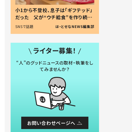
小1から不登校、息子は「ギフテッド」
だった 父が“ウチ給食”を作り続け
る理由とは #令和の親 #令和の子
SNSで話題
ほ・とせなNEWS編集部
ライター募集！
“人”のグッドニュースの取材・執筆をし
てみませんか？
お問い合わせページへ