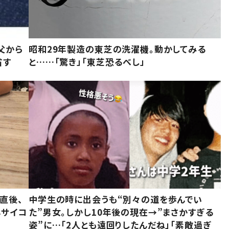
父から
昭和29年製造の東芝の洗濯機。動かしてみる
省す
と……「驚き」「東芝恐るべし」
直後、
中学生の時に出会うも“別々の道を歩んでい
んサイコ
た”男女。しかし10年後の現在→”まさかすぎる
姿”に…「2人とも遠回りしたんだね」「素敵過ぎ