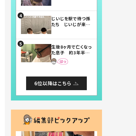
賛したお弁当に「美
味しそう」「お弁当す
ごい」
じいじを駅で待つ孫
たち じいじが来た
瞬間…！？「じいじイ
ケメン」「デレッデレ」
「嬉しくて可愛くてた
生後8ヶ月で亡くなっ
まらない」「幸せにな
た息子 約3年半
れる」
後、当時の妻の日記
に書いてあった本音
とは
6位以降はこちら