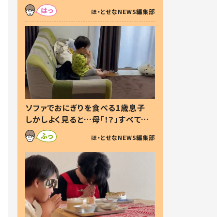
た本音とは
ほ・とせなNEWS編集部
ソファでおにぎりを食べる1歳息子
しかしよく見ると…母「！？」すべてを
察した母の投稿に「可愛いから許
ほ・とせなNEWS編集部
す！」「現行犯〜」