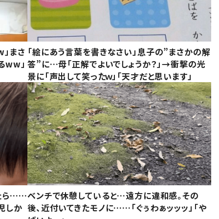
w」まさ
「絵にあう言葉を書きなさい」息子の”まさかの解
るww」
答”に…母「正解でよいでしょうか？」→衝撃の光
景に「声出して笑ったｗ」「天才だと思います」
たら……
ベンチで休憩していると…遠方に違和感。その
児しか
後、近付いてきたモノに……「ぐぅわぁッッッ」「や