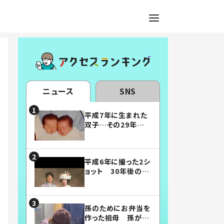
ニュース
SNS
平成7年に生まれた
双子…その29年後
の姿に「漫画みたい」
「素敵すぎる」
平成6年に撮った2シ
ョット 30年後の姿
に…「美男美女」「こ
んな夫婦になりた
い」
孫のためにお弁当を
作った祖母 孫が絶