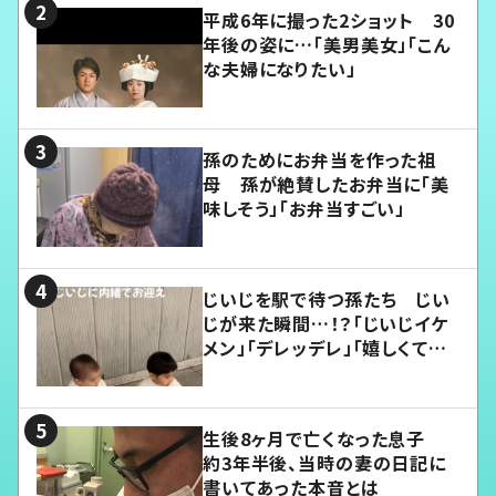
平成6年に撮った2ショット 30
年後の姿に…「美男美女」「こん
な夫婦になりたい」
孫のためにお弁当を作った祖
母 孫が絶賛したお弁当に「美
味しそう」「お弁当すごい」
じいじを駅で待つ孫たち じい
じが来た瞬間…！？「じいじイケ
メン」「デレッデレ」「嬉しくて可
愛くてたまらない」「幸せになれ
る」
生後8ヶ月で亡くなった息子
約3年半後、当時の妻の日記に
書いてあった本音とは