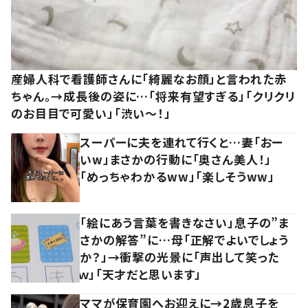
産婦人科で看護師さんに「綺麗なお顔」と言われた赤
ちゃん。→成長後の姿に…「将来有望すぎる」「クリクリ
のお目目で可愛い」「渋い～！」
スーパーに夫を連れて行くと…妻「おー
いw」まさかの行動に「奥さん美人！」
「めっちゃわかるww」「楽しそうww」
「絵にあう言葉を書きなさい」息子の”ま
さかの解答”に…母「正解でよいでしょう
か？」→衝撃の光景に「声出して笑った
ｗ」「天才だと思います」
ママが保育園へお迎えに→2歳息子を