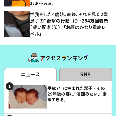
わぁ～ww」
怪我をした4歳娘。直後、それを見た2歳
息子の“衝撃の行動”に…254万回表示
「凄い配慮（笑）」「お顔はかなり重症レ
ベル」
ニュース
SNS
平成7年に生まれた双子…その
29年後の姿に「漫画みたい」「素
敵すぎる」