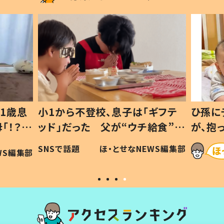
1歳息
小1から不登校、息子は「ギフテ
ひ孫に
「！？」
ッド」だった 父が“ウチ給食”を
が、抱
に「可愛
作り続ける理由とは #令和の親
「涙が
SNSで話題
ほ・とせなNEWS編集部
WS編集部
#令和の子
い」