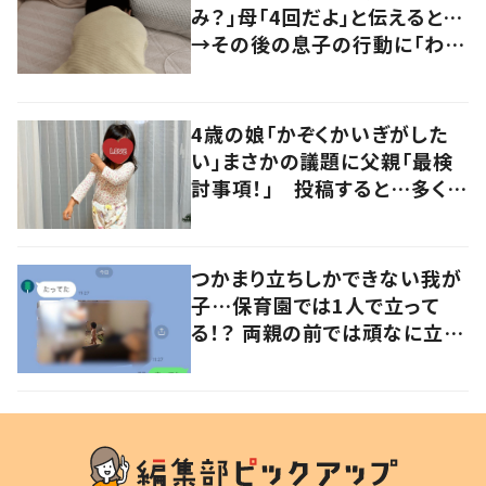
み？」母「4回だよ」と伝えると…
→その後の息子の行動に「わか
るよその気持ち」「うちの子も！」
の声
4歳の娘「かぞくかいぎがした
い」まさかの議題に父親「最検
討事項！」 投稿すると…多くの
意見が寄せられる！
つかまり立ちしかできない我が
子…保育園では1人で立って
る！？ 両親の前では頑なに立た
ない1歳児が可愛すぎる…！