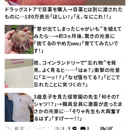
ドラッグストアで目薬を購入→目薬とは別に渡された
ものに…180万表示「ほしい！」「え、なにこれ！！」
“芽が出てしまったじゃがいも”を植えて
みたら…→約3ヶ月後、驚きの光景に
「捨てるのやめたｗｗ」「育ててみたいで
す！」
夜、コインランドリーで“忘れ物”を発
見。よく見ると……「はぁ？」衝撃の光景
に「エーッ！？」「なぜ落ちてる？」「どこで
忘れたことに気づくの？」
3歳息子を見た保育園の先生「何そのT
シャツ！？」→職員全員に激震が走ったま
さかの光景に…「そりゃ先生も大興奮す
るはず」「すげーー！！」