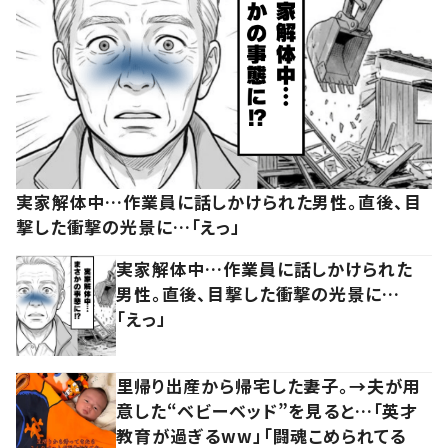
実家解体中…作業員に話しかけられた男性。直後、目
撃した衝撃の光景に…「えっ」
実家解体中…作業員に話しかけられた
男性。直後、目撃した衝撃の光景に…
「えっ」
里帰り出産から帰宅した妻子。→夫が用
意した“ベビーベッド”を見ると…「英才
教育が過ぎるww」「闘魂こめられてる