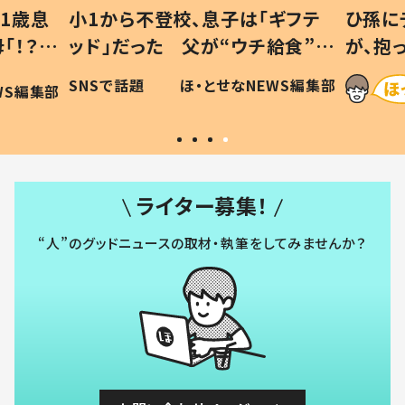
1歳息
小1から不登校、息子は「ギフテ
ひ孫に
「！？」
ッド」だった 父が“ウチ給食”を
が、抱
に「可愛
作り続ける理由とは #令和の親
「涙が
SNSで話題
ほ・とせなNEWS編集部
WS編集部
#令和の子
い」
ライター募集！
“人”のグッドニュースの取材・執筆をしてみませんか？