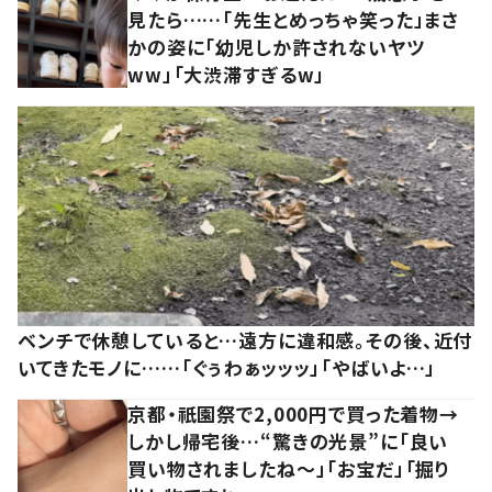
見たら……「先生とめっちゃ笑った」まさ
かの姿に「幼児しか許されないヤツ
ww」「大渋滞すぎるw」
ベンチで休憩していると…遠方に違和感。その後、近付
いてきたモノに……「ぐぅわぁッッッ」「やばいよ…」
京都・祇園祭で2,000円で買った着物→
しかし帰宅後…“驚きの光景”に「良い
買い物されましたね～」「お宝だ」「掘り