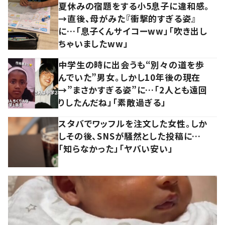
夏休みの宿題をする小5息子に違和感。
→直後、母がみた『衝撃的すぎる姿』
に…「息子くんサイコーww」「吹き出し
ちゃいましたww」
中学生の時に出会うも“別々の道を歩
んでいた”男女。しかし10年後の現在
→”まさかすぎる姿”に…「2人とも遠回
りしたんだね」「素敵過ぎる」
スタバでワッフルを注文した女性。しか
しその後、SNSが騒然とした投稿に…
「知らなかった」「ヤバい安い」