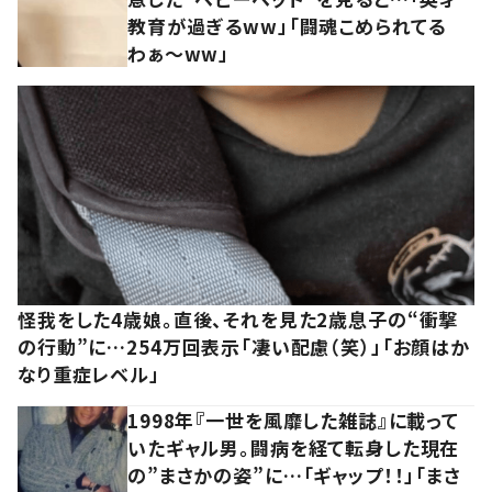
教育が過ぎるww」「闘魂こめられてる
わぁ～ww」
怪我をした4歳娘。直後、それを見た2歳息子の“衝撃
の行動”に…254万回表示「凄い配慮（笑）」「お顔はか
なり重症レベル」
1998年『一世を風靡した雑誌』に載って
いたギャル男。闘病を経て転身した現在
の”まさかの姿”に…「ギャップ！！」「まさ