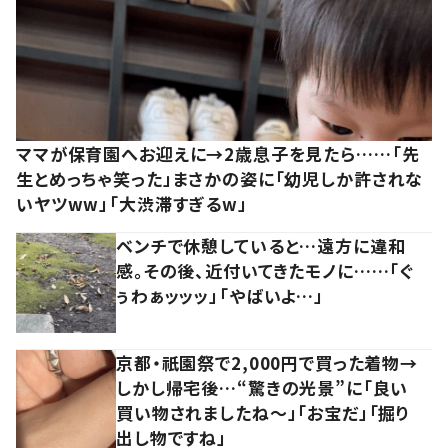
ママが保育園へお迎えに→2歳息子を見たら……「先
生とめっちゃ笑った」まさかの姿に「幼児しか許されな
いヤツww」「大渋滞すぎるw」
ベンチで休憩していると…遠方に違和
感。その後、近付いてきたモノに……「ぐ
ぅわぁッッッ」「やばいよ…」
京都・祇園祭で2,000円で買った着物→
しかし帰宅後…“驚きの光景”に「良い
買い物されましたね～」「お宝だ」「掘り
出し物ですね」