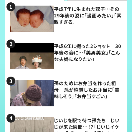
平成7年に生まれた双子…その
29年後の姿に「漫画みたい」「素
敵すぎる」
平成6年に撮った2ショット 30
年後の姿に…「美男美女」「こん
な夫婦になりたい」
孫のためにお弁当を作った祖
母 孫が絶賛したお弁当に「美
味しそう」「お弁当すごい」
じいじを駅で待つ孫たち じい
じが来た瞬間…！？「じいじイケ