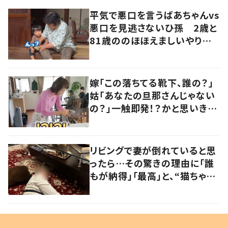
平気で悪口を言うばあちゃんvs
悪口を見逃さないひ孫 2歳と
81歳ののほほえましいやり取り
に「口悪いけど可愛い」の声
嫁「この落ちてる靴下、誰の？」
姑「あなたの旦那さんじゃない
の？」一触即発！？かと思いき
や…持ち主が判明し「声だして
大爆笑しちゃった」
リビングで妻が倒れていると思
ったら…その驚きの理由に「誰
もが納得」「最高」と、“猫ちゃん
好きユーザー”からの共感集ま
る！