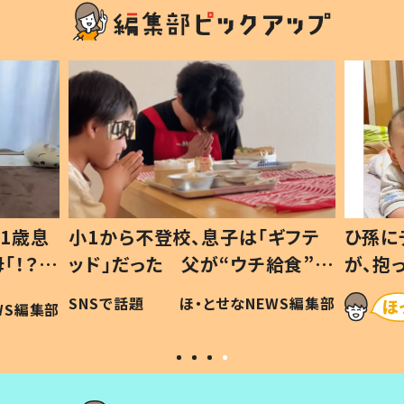
1歳息
小1から不登校、息子は「ギフテ
ひ孫に
「！？」
ッド」だった 父が“ウチ給食”を
が、抱
に「可愛
作り続ける理由とは #令和の親
「涙が
SNSで話題
ほ・とせなNEWS編集部
WS編集部
#令和の子
い」