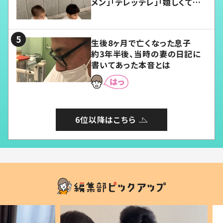
メン」「デレッデレ」「嬉しくて可
愛くてたまらない」「幸せになれ
る」
生後8ヶ月で亡くなった息子
約3年半後、当時の妻の日記に
書いてあった本音とは
6位以降はこちら