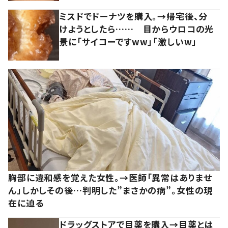
ミスドでドーナツを購入。→帰宅後、分
けようとしたら…… 目からウロコの光
景に「サイコーですww」「激しいw」
胸部に違和感を覚えた女性。→医師「異常はありませ
ん」しかしその後…判明した”まさかの病”。女性の現
在に迫る
ドラッグストアで目薬を購入→目薬とは