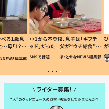
1歳息
小1から不登校、息子は「ギフテ
ひ孫に
「！？」
ッド」だった 父が“ウチ給食”を
が、抱
に「可愛
作り続ける理由とは #令和の親
「涙が
SNSで話題
ほ・とせなNEWS編集部
WS編集部
#令和の子
い」
ライター募集！
“人”のグッドニュースの取材・執筆をしてみませんか？