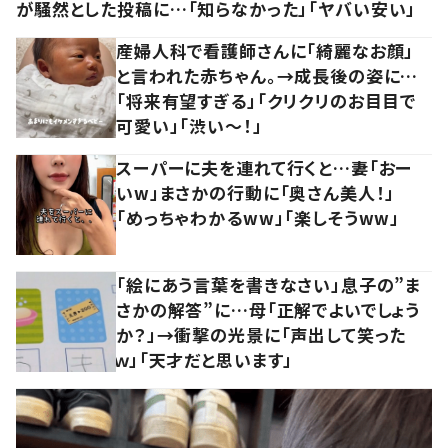
が騒然とした投稿に…「知らなかった」「ヤバい安い」
産婦人科で看護師さんに「綺麗なお顔」
と言われた赤ちゃん。→成長後の姿に…
「将来有望すぎる」「クリクリのお目目で
可愛い」「渋い～！」
スーパーに夫を連れて行くと…妻「おー
いw」まさかの行動に「奥さん美人！」
「めっちゃわかるww」「楽しそうww」
「絵にあう言葉を書きなさい」息子の”ま
さかの解答”に…母「正解でよいでしょう
か？」→衝撃の光景に「声出して笑った
ｗ」「天才だと思います」