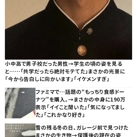
小中高で男子校だった男性→学生の頃の姿を見る
と……「共学だったら絶対モテてた」まさかの光景に
「今から告白しに向かいます」「イケメンすぎ」
ファミマで…話題の“もっちり食感ドー
ナツ”を購入。→まさかの中身に190万
表示「イイこと聞いた」「気になってまし
た」「これかなり好き」
雪の残る冬の日、ガレージ前で見つけた
まさかの生き物→保護後の現在の姿