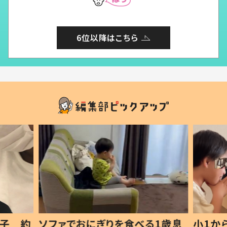
6位以降はこちら
1歳息
小1から不登校、息子は「ギフテ
ひ孫に