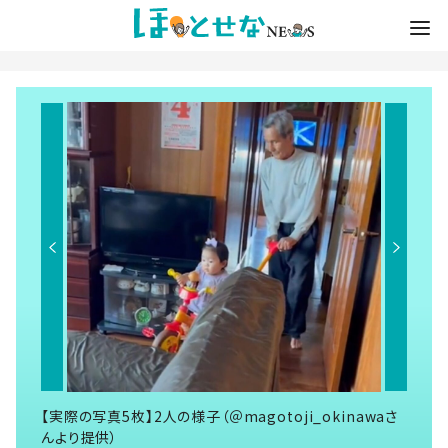
【実際の写真5枚】2人の様子（＠magotoji_okinawaさ
んより提供）