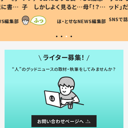
「！？」
ッド」だった 父が“ウチ給食”を
が、抱
に「可愛
作り続ける理由とは #令和の親
「涙が
SNSで話題
ほ・とせなNEWS編集部
WS編集部
#令和の子
い」
ライター募集！
“人”のグッドニュースの取材・執筆をしてみませんか？
お問い合わせページへ