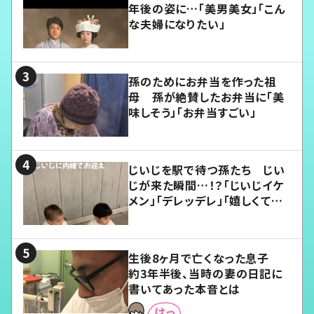
年後の姿に…「美男美女」「こん
な夫婦になりたい」
孫のためにお弁当を作った祖
母 孫が絶賛したお弁当に「美
味しそう」「お弁当すごい」
じいじを駅で待つ孫たち じい
じが来た瞬間…！？「じいじイケ
メン」「デレッデレ」「嬉しくて可
愛くてたまらない」「幸せになれ
る」
生後8ヶ月で亡くなった息子
約3年半後、当時の妻の日記に
書いてあった本音とは