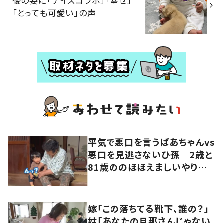
後の姿に「ナイスコラボ」「幸せ」
「とっても可愛い」の声
平気で悪口を言うばあちゃんvs
悪口を見逃さないひ孫 2歳と
81歳ののほほえましいやり取り
に「口悪いけど可愛い」の声
嫁「この落ちてる靴下、誰の？」
姑「あなたの旦那さんじゃない