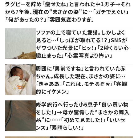
ラグビーを辞め「痩せたね」と言われた中1男子→それ
から7年後、現在の“まさかの姿”に…「ガチでえぐい」
「何があったの？」「雰囲気変わりすぎ」
ソファの上で寝ていた愛猫。しかしよく
見ると…「しっぽが取れてる！？」SNSが
ザワついた光景に「ヒッ！」「2秒くらい心
臓止まった」「心霊写真より怖い」
周囲に「男前ですね」と言われていた赤
ちゃん。成長した現在、まさかの姿に…
「きゃああ」「これは、モテるぞぉ」「客観
的にイケメン」
修学旅行へ行った小6息子「良い買い物
をした！」→母が驚愕した“まさかの購入
品”に……「初めて見ました！」「いいセ
ンス」「素晴らしい！」