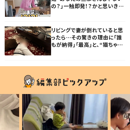
の？」一触即発！？かと思いき
や…持ち主が判明し「声だして
大爆笑しちゃった」
リビングで妻が倒れていると思
ったら…その驚きの理由に「誰
もが納得」「最高」と、“猫ちゃん
好きユーザー”からの共感集ま
る！