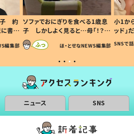
1歳息
小1から不登校、息子は「ギフテ
ひ孫に
「！？」
ッド」だった 父が“ウチ給食”を
が、抱
に「可愛
作り続ける理由とは #令和の親
「涙が
SNSで話題
ほ・とせなNEWS編集部
WS編集部
#令和の子
い」
ニュース
SNS