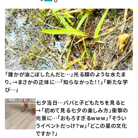
「誰かが油こぼしたんだと…」光る膜のような水たま
り。→まさかの正体に…「知らなかった！！」「新たな学
び…」
七夕当日…パパと子どもたちを見ると
→「初めて見る七夕の楽しみ方」衝撃の
光景に…「おもろすぎるwww」「そうい
うイベントだっけ？w」「どこの星の文化
ですか？」