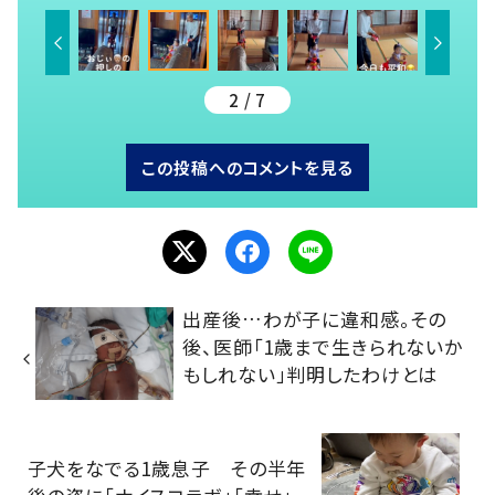
2 / 7
この投稿へのコメントを見る
出産後…わが子に違和感。その
後、医師「1歳まで生きられないか
もしれない」判明したわけとは
子犬をなでる1歳息子 その半年