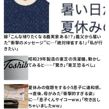
嫁「こんな帰りたくなる義実家ある！？」義父から届い
た“衝撃のメッセージ”に…「絶対帰省する！」「私が行
きたい」
昭和29年製造の東芝の洗濯機。動かし
てみると……「驚き」「東芝恐るべし」
夏休みの宿題をする小5息子に違和感。
→直後、母がみた『衝撃的すぎる姿』
に…「息子くんサイコーww」「吹き出し
ちゃいましたww」