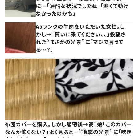
に…「過酷な状況でしたね」「寒くて動け
なかったのかも」
A5ランクの牛肉をいただいた女性。し
かし→「貰いに来てください、、」投稿さ
れた“まさかの光景”に「マジで言うて
る…？」
布団カバーを購入。しかし帰宅後→高1娘「このカバー
なんか怖くない？」よく見ると…”衝撃の光景”に「吹き