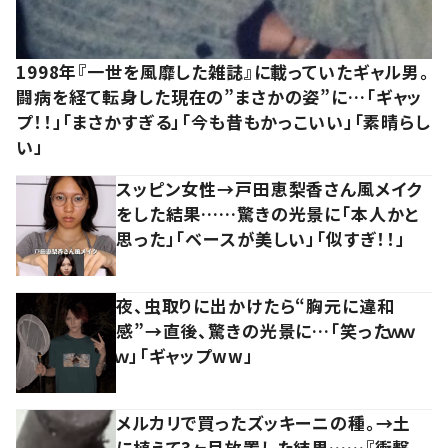
1998年『一世を風靡した雑誌』に載っていたギャル男。
闘病を経て転身した現在の”まさかの姿”に…「ギャッ
プ！！」「まさかすぎる」「今も昔もかっこいい」「素晴らし
い」
スッピン女性→戸田恵梨香さん風メイク
をした結果……驚きの光景に「本人かと
思った」「ベースが美しい」「似すぎ！！」
夜、虫取りに出かけたら“胸元に違和
感”→直後、驚きの光景に…「笑ったｗｗ
ｗ」「ギャップww」
メルカリで買ったズッキーニの種。→土
に植えて3ヶ月放置した結果……『衝撃