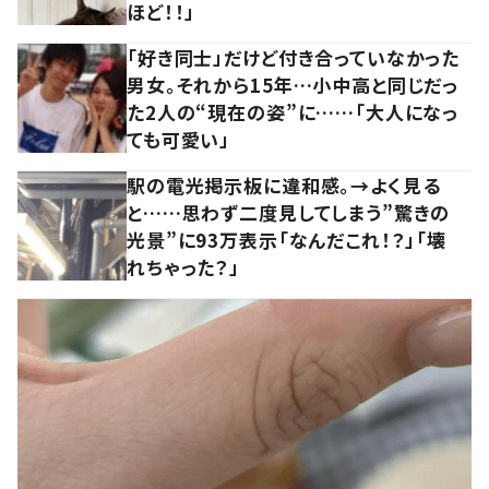
ほど！！」
「好き同士」だけど付き合っていなかった
男女。それから15年…小中高と同じだっ
た2人の“現在の姿”に……「大人になっ
ても可愛い」
駅の電光掲示板に違和感。→よく見る
と……思わず二度見してしまう”驚きの
光景”に93万表示「なんだこれ！？」「壊
れちゃった？」