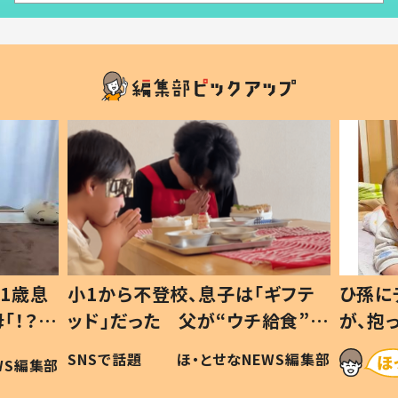
1歳息
小1から不登校、息子は「ギフテ
ひ孫に
「！？」
ッド」だった 父が“ウチ給食”を
が、抱
に「可愛
作り続ける理由とは #令和の親
「涙が
SNSで話題
ほ・とせなNEWS編集部
WS編集部
#令和の子
い」