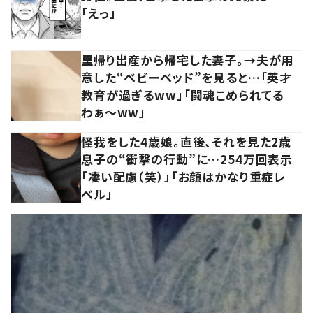
「えっ」
里帰り出産から帰宅した妻子。→夫が用
意した“ベビーベッド”を見ると…「英才
教育が過ぎるww」「闘魂こめられてる
わぁ～ww」
怪我をした4歳娘。直後、それを見た2歳
息子の“衝撃の行動”に…254万回表示
「凄い配慮（笑）」「お顔はかなり重症レ
ベル」