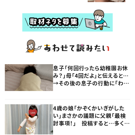
息子「何回行ったら幼稚園お休
み？」母「4回だよ」と伝えると…
→その後の息子の行動に「わか
るよその気持ち」「うちの子も！」
の声
4歳の娘「かぞくかいぎがした
い」まさかの議題に父親「最検
討事項！」 投稿すると…多くの
意見が寄せられる！