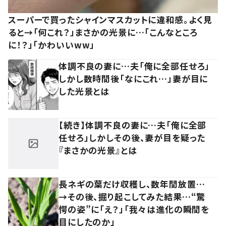
スーパーで買ったシャインマスカットに違和感。よく見
ると→「何これ？」まさかの光景に…「こんなところ
に！？」「かわいいww」
体調不良の妻に…夫「俺に全部任せろ」
しかし数時間後「なにこれ…」妻が目に
した光景とは
【続き】体調不良の妻に…夫「俺に全部
任せろ」しかしその後、妻が目を疑った
『まさかの光景』とは
長ネギの葉だけ収穫し、数年間放置…
→その後、掘り起こしてみた結果…“驚
愕の姿”に「え？」「我々は進化の瞬間を
目にしたのか」