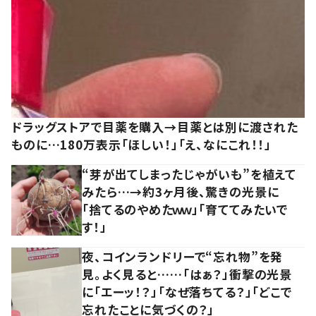
ドラッグストアで目薬を購入→目薬とは別に渡された
ものに…180万表示「ほしい！」「え、なにこれ！！」
“芽が出てしまったじゃがいも”を植えて
みたら…→約3ヶ月後、驚きの光景に
「捨てるのやめたｗｗ」「育ててみたいで
す！」
夜、コインランドリーで“忘れ物”を発
見。よく見ると……「はぁ？」衝撃の光景
に「エーッ！？」「なぜ落ちてる？」「どこで
忘れたことに気づくの？」