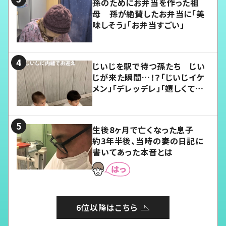
孫のためにお弁当を作った祖
母 孫が絶賛したお弁当に「美
味しそう」「お弁当すごい」
じいじを駅で待つ孫たち じい
じが来た瞬間…！？「じいじイケ
メン」「デレッデレ」「嬉しくて可
愛くてたまらない」「幸せになれ
る」
生後8ヶ月で亡くなった息子
約3年半後、当時の妻の日記に
書いてあった本音とは
6位以降はこちら