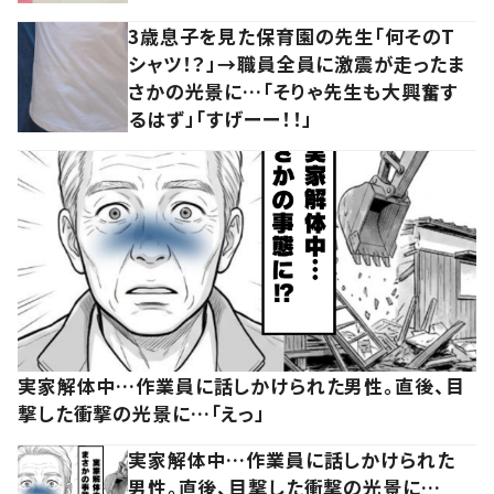
3歳息子を見た保育園の先生「何そのT
シャツ！？」→職員全員に激震が走ったま
さかの光景に…「そりゃ先生も大興奮す
るはず」「すげーー！！」
実家解体中…作業員に話しかけられた男性。直後、目
撃した衝撃の光景に…「えっ」
実家解体中…作業員に話しかけられた
男性。直後、目撃した衝撃の光景に…