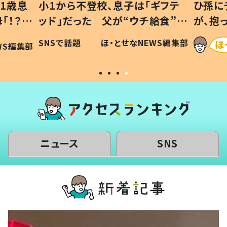
1歳息
小1から不登校、息子は「ギフテ
ひ孫に
「！？」
ッド」だった 父が“ウチ給食”を
が、抱
に「可愛
作り続ける理由とは #令和の親
「涙が
SNSで話題
ほ・とせなNEWS編集部
WS編集部
#令和の子
い」
ニュース
SNS