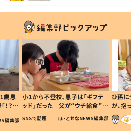
1歳息
小1から不登校、息子は「ギフテ
ひ孫に
「！？」
ッド」だった 父が“ウチ給食”を
が、抱
に「可愛
作り続ける理由とは #令和の親
「涙が
SNSで話題
ほ・とせなNEWS編集部
WS編集部
#令和の子
い」