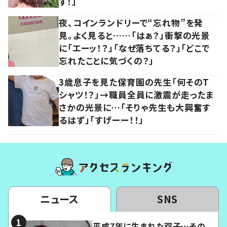
す！」
夜、コインランドリーで“忘れ物”を発
見。よく見ると……「はぁ？」衝撃の光景
に「エーッ！？」「なぜ落ちてる？」「どこで
忘れたことに気づくの？」
3歳息子を見た保育園の先生「何そのT
シャツ！？」→職員全員に激震が走ったま
さかの光景に…「そりゃ先生も大興奮す
るはず」「すげーー！！」
ニュース
SNS
平成7年に生まれた双子…その