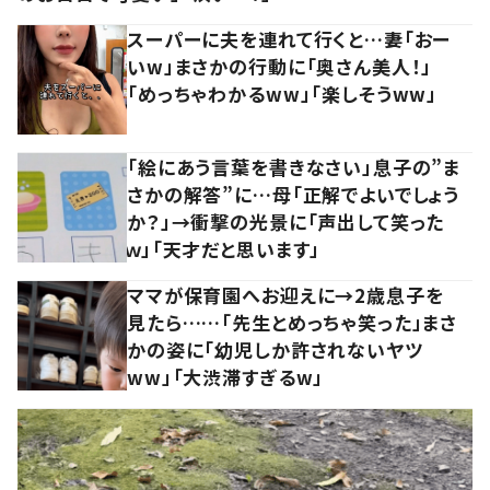
スーパーに夫を連れて行くと…妻「おー
いw」まさかの行動に「奥さん美人！」
「めっちゃわかるww」「楽しそうww」
「絵にあう言葉を書きなさい」息子の”ま
さかの解答”に…母「正解でよいでしょう
か？」→衝撃の光景に「声出して笑った
ｗ」「天才だと思います」
ママが保育園へお迎えに→2歳息子を
見たら……「先生とめっちゃ笑った」まさ
かの姿に「幼児しか許されないヤツ
ww」「大渋滞すぎるw」