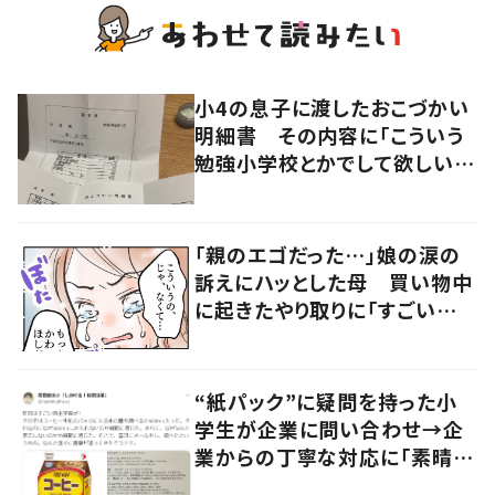
小4の息子に渡したおこづかい
明細書 その内容に「こういう
勉強小学校とかでして欲しい」
「社会勉強になりますね」の声
「親のエゴだった…」娘の涙の
訴えにハッとした母 買い物中
に起きたやり取りに「すごい分
かる」「改めて気付かされた」
“紙パック”に疑問を持った小
学生が企業に問い合わせ→企
業からの丁寧な対応に「素晴ら
しい」の声