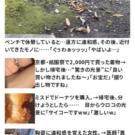
ベンチで休憩していると…遠方に違和感。その後、近付
いてきたモノに……「ぐぅわぁッッッ」「やばいよ…」
京都・祇園祭で2,000円で買った着物→
しかし帰宅後…“驚きの光景”に「良い
買い物されましたね～」「お宝だ」「掘り
出し物ですね」
ミスドでドーナツを購入。→帰宅後、分
けようとしたら…… 目からウロコの光
景に「サイコーですww」「激しいw」
胸部に違和感を覚えた女性。→医師「異