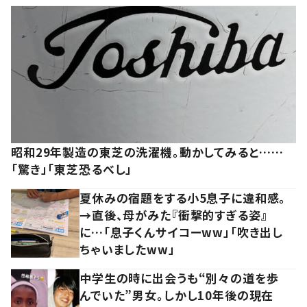
昭和29年製造の東芝の洗濯機。動かしてみると……
「驚き」「東芝恐るべし」
夏休みの宿題をする小5息子に違和感。
→直後、母がみた『衝撃的すぎる姿』
に…「息子くんサイコーww」「吹き出し
ちゃいましたww」
中学生の時に出会うも“別々の道を歩
んでいた”男女。しかし10年後の現在