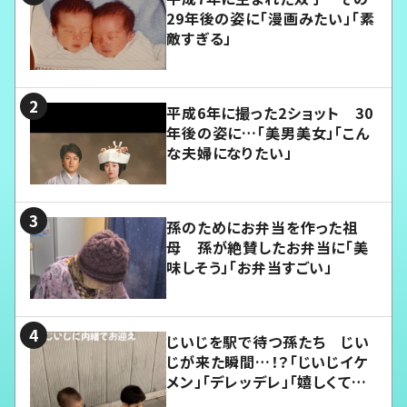
29年後の姿に「漫画みたい」「素
敵すぎる」
平成6年に撮った2ショット 30
年後の姿に…「美男美女」「こん
な夫婦になりたい」
孫のためにお弁当を作った祖
母 孫が絶賛したお弁当に「美
味しそう」「お弁当すごい」
じいじを駅で待つ孫たち じい
じが来た瞬間…！？「じいじイケ
メン」「デレッデレ」「嬉しくて可
愛くてたまらない」「幸せになれ