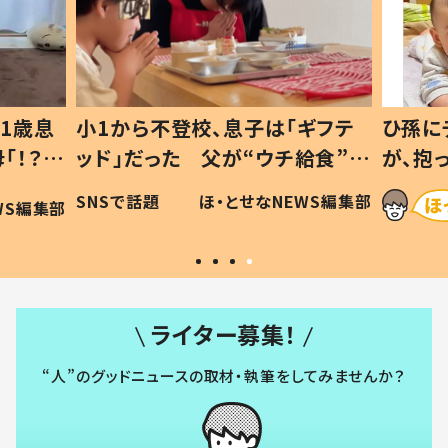
1歳息
小1から不登校、息子は「ギフテ
ひ孫に
「！？」
ッド」だった 父が“ウチ給食”を
が、抱
に「可愛
作り続ける理由とは #令和の親
「涙が
SNSで話題
ほ・とせなNEWS編集部
WS編集部
#令和の子
い」
ライター募集！
“人”のグッドニュースの取材・執筆をしてみませんか？