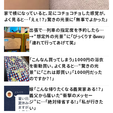
家で横になっていると、足にコチョコチョした感覚が。
よく見ると…「えぇ！？」驚きの光景に「無事でよかった」
出張で…列車の指定席を予約したら…
→“想定外の光景”に「びっくりするｗｗ」
「連れて行ってあげて笑」
「こんなん買ってしまう」1000円の浴衣
を衝動買い。よく見ると…“驚きの光
景”に「これは即買い」「1000円だった
のですか？！」
嫁「こんな帰りたくなる義実家ある！？」
義父から届いた“衝撃のメッセー
ジ”に…「絶対帰省する！」「私が行きた
い」