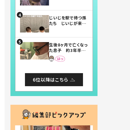
賛したお弁当に「美
味しそう」「お弁当す
ごい」
じいじを駅で待つ孫
たち じいじが来た
瞬間…！？「じいじイ
ケメン」「デレッデレ」
「嬉しくて可愛くてた
生後8ヶ月で亡くなっ
まらない」「幸せにな
た息子 約3年半
れる」
後、当時の妻の日記
に書いてあった本音
とは
6位以降はこちら