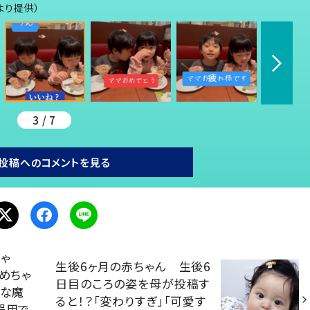
より提供）
3 / 7
投稿へのコメントを見る
ゃ
生後6ヶ月の赤ちゃん 生後6
「めちゃ
日目のころの姿を母が投稿す
んな魔
ると！？「変わりすぎ」「可愛す
器用で