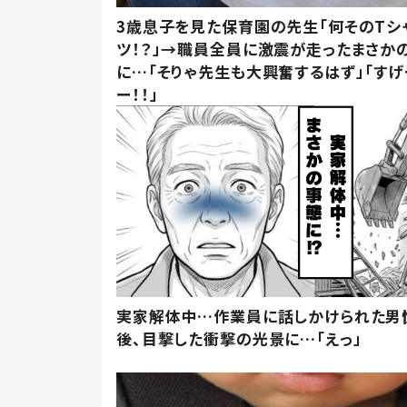
3歳息子を見た保育園の先生「何そのTシ
ツ！？」→職員全員に激震が走ったまさか
に…「そりゃ先生も大興奮するはず」「すげ
ー！！」
実家解体中…作業員に話しかけられた男
後、目撃した衝撃の光景に…「えっ」