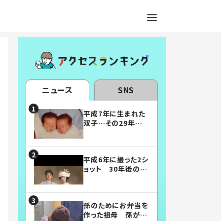
ニュース
SNS
平成7年に生まれた
双子…その29年後
の姿に「漫画みたい」
「素敵すぎる」
平成6年に撮った2シ
ョット 30年後の姿
に…「美男美女」「こ
んな夫婦になりた
い」
孫のためにお弁当を
作った祖母 孫が絶