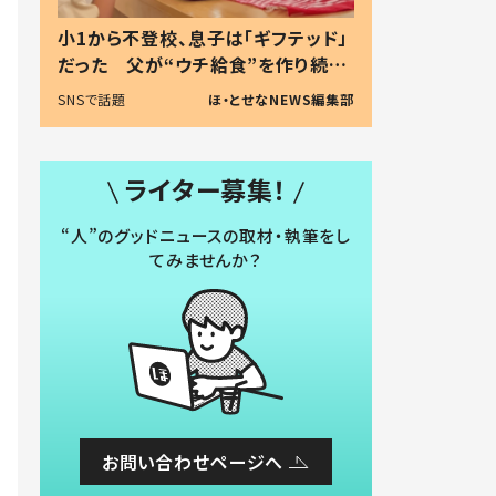
小1から不登校、息子は「ギフテッド」
だった 父が“ウチ給食”を作り続け
る理由とは #令和の親 #令和の子
SNSで話題
ほ・とせなNEWS編集部
ライター募集！
“人”のグッドニュースの取材・執筆をし
てみませんか？
お問い合わせページへ