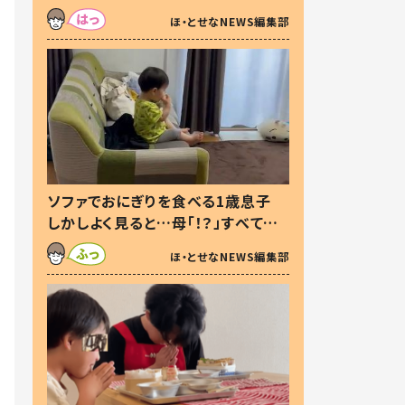
た本音とは
ほ・とせなNEWS編集部
ソファでおにぎりを食べる1歳息子
しかしよく見ると…母「！？」すべてを
察した母の投稿に「可愛いから許
ほ・とせなNEWS編集部
す！」「現行犯〜」