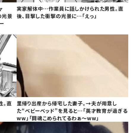
ャ
実家解体中…作業員に話しかけられた男性。直
の光景
後、目撃した衝撃の光景に…「えっ」
ー
性。直
里帰り出産から帰宅した妻子。→夫が用意し
た“ベビーベッド”を見ると…「英才教育が過ぎる
ww」「闘魂こめられてるわぁ～ww」