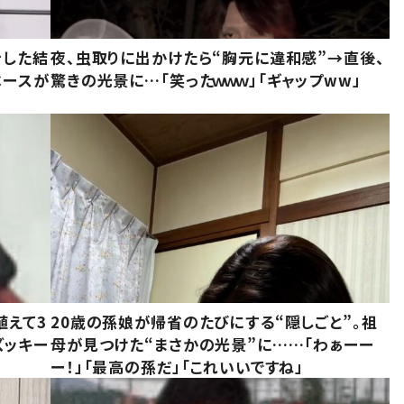
をした結
夜、虫取りに出かけたら“胸元に違和感”→直後、
ベースが
驚きの光景に…「笑ったｗｗｗ」「ギャップww」
植えて3
20歳の孫娘が帰省のたびにする“隠しごと”。祖
ズッキー
母が見つけた“まさかの光景”に……「わぁーー
ー！」「最高の孫だ」「これいいですね」