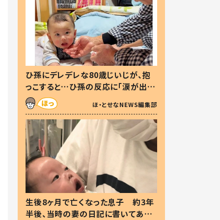
ひ孫にデレデレな80歳じいじが、抱
っこすると…ひ孫の反応に「涙が出ま
した」「可愛くて仕方ない」
ほ・とせなNEWS編集部
生後8ヶ月で亡くなった息子 約3年
半後、当時の妻の日記に書いてあっ