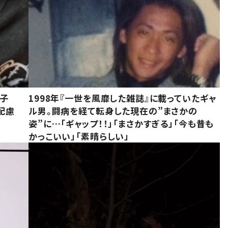
息子
1998年『一世を風靡した雑誌』に載っていたギャ
配慮
ル男。闘病を経て転身した現在の”まさかの
姿”に…「ギャップ！！」「まさかすぎる」「今も昔も
かっこいい」「素晴らしい」