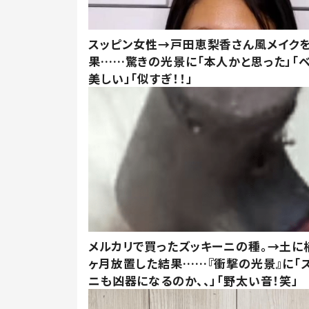
スッピン女性→戸田恵梨香さん風メイク
果……驚きの光景に「本人かと思った」「
美しい」「似すぎ！！」
メルカリで買ったズッキーニの種。→土に
ヶ月放置した結果……『衝撃の光景』に「
ニも凶器になるのか、、」「野太い音！笑」