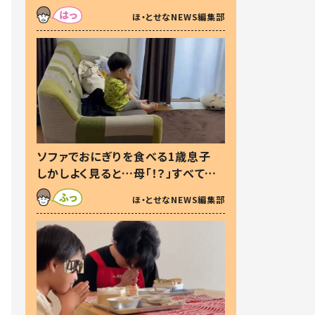
た本音とは
ほ・とせなNEWS編集部
ソファでおにぎりを食べる1歳息子
しかしよく見ると…母「！？」すべてを
察した母の投稿に「可愛いから許
ほ・とせなNEWS編集部
す！」「現行犯〜」