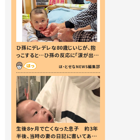
ひ孫にデレデレな80歳じいじが、抱
っこすると…ひ孫の反応に「涙が出ま
した」「可愛くて仕方ない」
ほ・とせなNEWS編集部
生後8ヶ月で亡くなった息子 約3年
半後、当時の妻の日記に書いてあっ