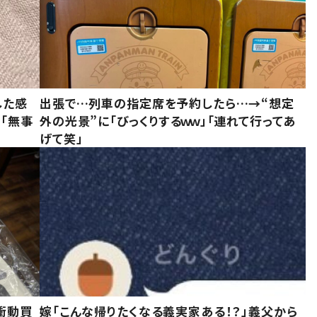
した感
出張で…列車の指定席を予約したら…→“想定
に「無事
外の光景”に「びっくりするｗｗ」「連れて行ってあ
げて笑」
衝動買
嫁「こんな帰りたくなる義実家ある！？」義父から