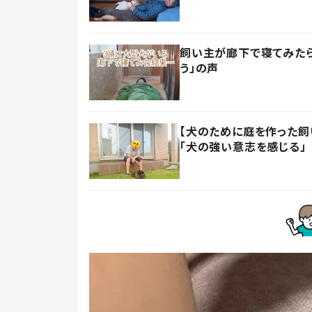
飼い主が廊下で寝てみたら
う」の声
【犬のために庭を作った飼い
「犬の強い意志を感じる」