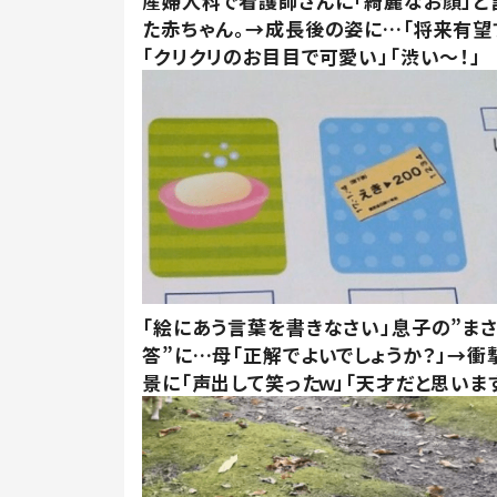
産婦人科で看護師さんに「綺麗なお顔」と
た赤ちゃん。→成長後の姿に…「将来有望
「クリクリのお目目で可愛い」「渋い～！」
「絵にあう言葉を書きなさい」息子の”ま
答”に…母「正解でよいでしょうか？」→衝
景に「声出して笑ったｗ」「天才だと思いま