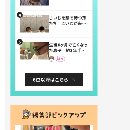
賛したお弁当に「美
味しそう」「お弁当す
ごい」
じいじを駅で待つ孫
たち じいじが来た
瞬間…！？「じいじイ
ケメン」「デレッデレ」
「嬉しくて可愛くてた
生後8ヶ月で亡くなっ
まらない」「幸せにな
た息子 約3年半
れる」
後、当時の妻の日記
に書いてあった本音
とは
6位以降はこちら