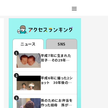
ニュース
SNS
平成7年に生まれた
双子…その29年後
の姿に「漫画みたい」
「素敵すぎる」
平成6年に撮った2シ
ョット 30年後の姿
に…「美男美女」「こ
んな夫婦になりた
い」
孫のためにお弁当を
作った祖母 孫が絶