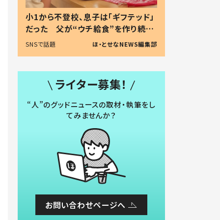
小1から不登校、息子は「ギフテッド」
だった 父が“ウチ給食”を作り続け
る理由とは #令和の親 #令和の子
SNSで話題
ほ・とせなNEWS編集部
ライター募集！
“人”のグッドニュースの取材・執筆をし
てみませんか？
お問い合わせページへ