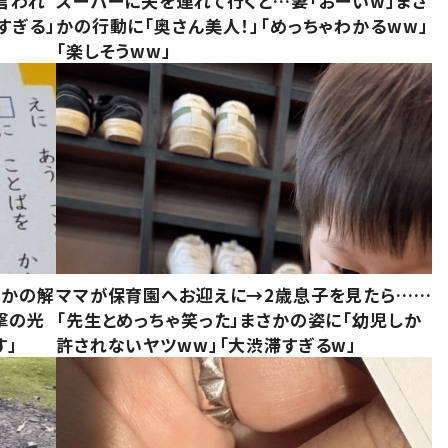
言われ
スーパーに夫を連れて行くと…妻「おーいw」まさ
すぎる」
かの行動に「奥さん美人！」「めっちゃわかるww」
「楽しそうww」
さかの解
ママが保育園へお迎えに→2歳息子を見たら……
撃の光
「先生とめっちゃ笑った」まさかの姿に「幼児しか
す」
許されないヤツww」「大渋滞すぎるw」