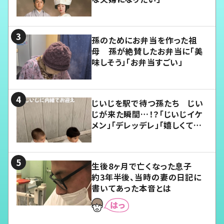
孫のためにお弁当を作った祖
母 孫が絶賛したお弁当に「美
味しそう」「お弁当すごい」
じいじを駅で待つ孫たち じい
じが来た瞬間…！？「じいじイケ
メン」「デレッデレ」「嬉しくて可
愛くてたまらない」「幸せになれ
る」
生後8ヶ月で亡くなった息子
約3年半後、当時の妻の日記に
書いてあった本音とは