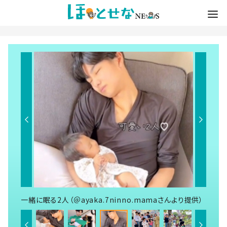
一緒に眠る2人（＠ayaka.7ninno.mamaさんより提供）