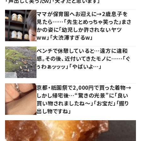
「声出して笑ったｗ」「天才だと思います」
ママが保育園へお迎えに→2歳息子を
見たら……「先生とめっちゃ笑った」まさ
かの姿に「幼児しか許されないヤツ
ww」「大渋滞すぎるw」
ベンチで休憩していると…遠方に違和
感。その後、近付いてきたモノに……「ぐ
ぅわぁッッッ」「やばいよ…」
京都・祇園祭で2,000円で買った着物→
しかし帰宅後…“驚きの光景”に「良い
買い物されましたね～」「お宝だ」「掘り
出し物ですね」