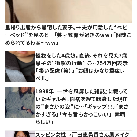
里帰り出産から帰宅した妻子。→夫が用意した“ベビ
ーベッド”を見ると…「英才教育が過ぎるww」「闘魂こ
められてるわぁ～ww」
怪我をした4歳娘。直後、それを見た2歳
息子の“衝撃の行動”に…254万回表示
「凄い配慮（笑）」「お顔はかなり重症レ
ベル」
1998年『一世を風靡した雑誌』に載って
いたギャル男。闘病を経て転身した現在
の”まさかの姿”に…「ギャップ！！」「まさ
かすぎる」「今も昔もかっこいい」「素晴
らしい」
スッピン女性→戸田恵梨香さん風メイク