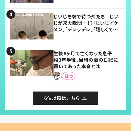
じいじを駅で待つ孫たち じい
じが来た瞬間…！？「じいじイケ
メン」「デレッデレ」「嬉しくて可
愛くてたまらない」「幸せになれ
る」
生後8ヶ月で亡くなった息子
約3年半後、当時の妻の日記に
書いてあった本音とは
6位以降はこちら