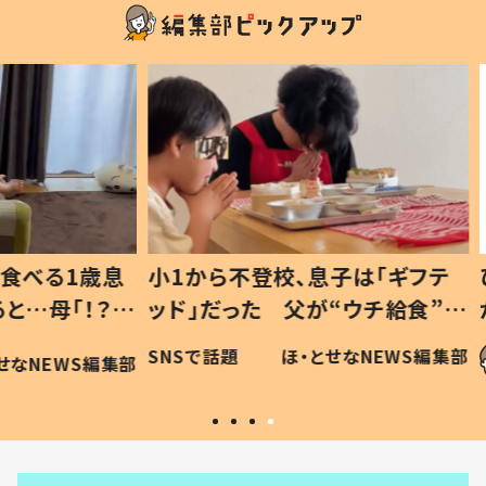
1歳息
小1から不登校、息子は「ギフテ
ひ孫に
「！？」
ッド」だった 父が“ウチ給食”を
が、抱
に「可愛
作り続ける理由とは #令和の親
「涙が
SNSで話題
ほ・とせなNEWS編集部
WS編集部
#令和の子
い」