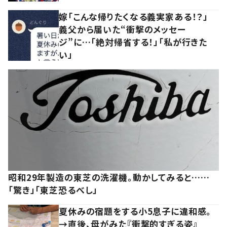
嫁「こんな帰りたくなる義実家ある！？」
義父から届いた“衝撃のメッセー
ジ”に…「絶対帰省する！」「私が行きた
い」
昭和29年製造の東芝の洗濯機。動かしてみると……
「驚き」「東芝恐るべし」
夏休みの宿題をする小5息子に違和感。
→直後、母がみた『衝撃的すぎる姿』