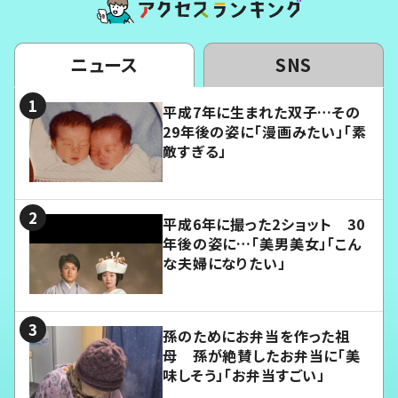
ニュース
SNS
平成7年に生まれた双子…その
29年後の姿に「漫画みたい」「素
敵すぎる」
平成6年に撮った2ショット 30
年後の姿に…「美男美女」「こん
な夫婦になりたい」
孫のためにお弁当を作った祖
母 孫が絶賛したお弁当に「美
味しそう」「お弁当すごい」