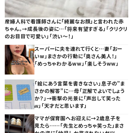
産婦人科で看護師さんに「綺麗なお顔」と言われた赤
ちゃん。→成長後の姿に…「将来有望すぎる」「クリクリ
のお目目で可愛い」「渋い～！」
スーパーに夫を連れて行くと…妻「おー
いw」まさかの行動に「奥さん美人！」
「めっちゃわかるww」「楽しそうww」
「絵にあう言葉を書きなさい」息子の”ま
さかの解答”に…母「正解でよいでしょう
か？」→衝撃の光景に「声出して笑った
ｗ」「天才だと思います」
ママが保育園へお迎えに→2歳息子を
見たら……「先生とめっちゃ笑った」まさ
かの姿に「幼児しか許されないヤツ