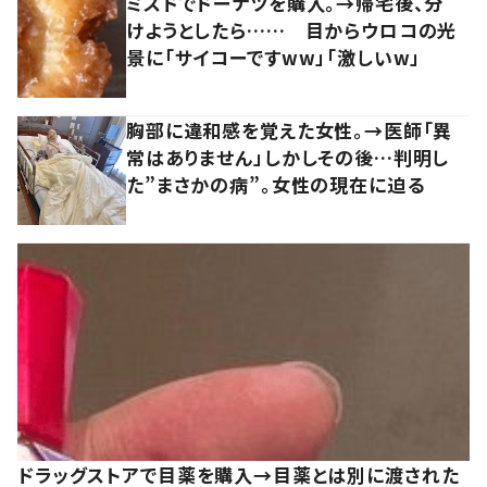
ミスドでドーナツを購入。→帰宅後、分
けようとしたら…… 目からウロコの光
景に「サイコーですww」「激しいw」
胸部に違和感を覚えた女性。→医師「異
常はありません」しかしその後…判明し
た”まさかの病”。女性の現在に迫る
ドラッグストアで目薬を購入→目薬とは別に渡された