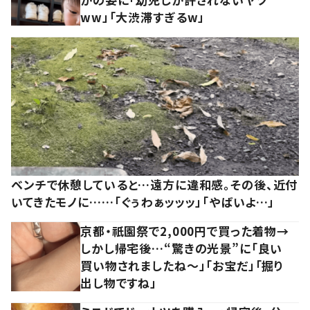
ww」「大渋滞すぎるw」
ベンチで休憩していると…遠方に違和感。その後、近付
いてきたモノに……「ぐぅわぁッッッ」「やばいよ…」
京都・祇園祭で2,000円で買った着物→
しかし帰宅後…“驚きの光景”に「良い
買い物されましたね～」「お宝だ」「掘り
出し物ですね」