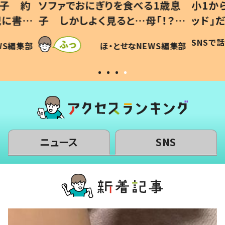
1歳息
小1から不登校、息子は「ギフテ
ひ孫に
「！？」
ッド」だった 父が“ウチ給食”を
が、抱
に「可愛
作り続ける理由とは #令和の親
「涙が
SNSで話題
ほ・とせなNEWS編集部
WS編集部
#令和の子
い」
ニュース
SNS