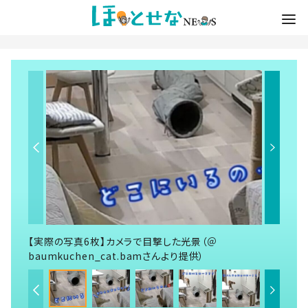
【実際の写真6枚】カメラで目撃した光景（＠
baumkuchen_cat.bamさんより提供）