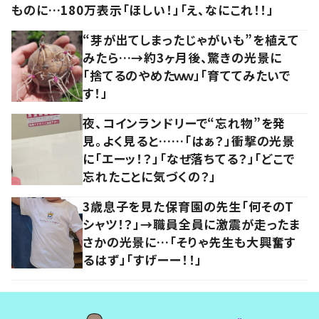
ものに…180万表示「ほしい！」「え、なにこれ！！」
“芽が出てしまったじゃがいも”を植えて
みたら…→約3ヶ月後、驚きの光景に
「捨てるのやめたｗｗ」「育ててみたいで
す！」
夜、コインランドリーで“忘れ物”を発
見。よく見ると……「はぁ？」衝撃の光景
に「エーッ！？」「なぜ落ちてる？」「どこで
忘れたことに気づくの？」
3歳息子を見た保育園の先生「何そのT
シャツ！？」→職員全員に激震が走ったま
さかの光景に…「そりゃ先生も大興奮す
るはず」「すげーー！！」