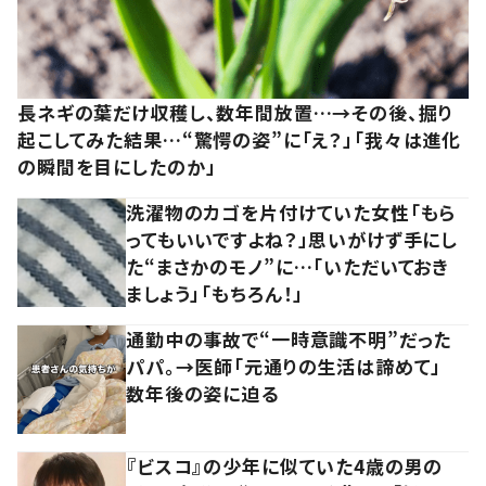
長ネギの葉だけ収穫し、数年間放置…→その後、掘り
起こしてみた結果…“驚愕の姿”に「え？」「我々は進化
の瞬間を目にしたのか」
洗濯物のカゴを片付けていた女性「もら
ってもいいですよね？」思いがけず手にし
た“まさかのモノ”に…「いただいておき
ましょう」「もちろん！」
通勤中の事故で“一時意識不明”だった
パパ。→医師「元通りの生活は諦めて」
数年後の姿に迫る
『ビスコ』の少年に似ていた4歳の男の