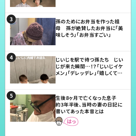
孫のためにお弁当を作った祖
母 孫が絶賛したお弁当に「美
味しそう」「お弁当すごい」
じいじを駅で待つ孫たち じい
じが来た瞬間…！？「じいじイケ
メン」「デレッデレ」「嬉しくて可
愛くてたまらない」「幸せになれ
る」
生後8ヶ月で亡くなった息子
約3年半後、当時の妻の日記に
書いてあった本音とは