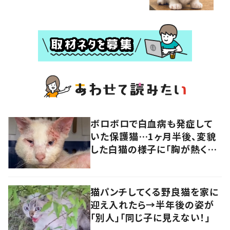
ボロボロで白血病も発症して
いた保護猫…1ヶ月半後、変貌
した白猫の様子に「胸が熱くな
ります」「幸せになって」の声
猫パンチしてくる野良猫を家に
迎え入れたら→半年後の姿が
「別人」「同じ子に見えない！」