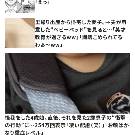
「えっ」
里帰り出産から帰宅した妻子。→夫が用
意した“ベビーベッド”を見ると…「英才
教育が過ぎるww」「闘魂こめられてる
わぁ～ww」
怪我をした4歳娘。直後、それを見た2歳息子の“衝撃
の行動”に…254万回表示「凄い配慮（笑）」「お顔はか
なり重症レベル」