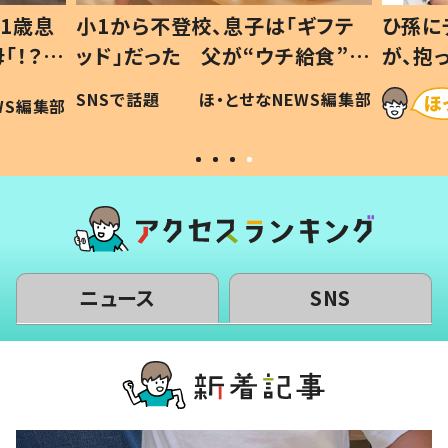
1歳息
小1から不登校、息子は「ギフテ
ひ孫に
「！？」
ッド」だった 父が“ウチ給食”を
が、抱
に「可愛
作り続ける理由とは #令和の親
「涙が
SNSで話題
ほ・とせなNEWS編集部
WS編集部
#令和の子
い」
ニュース
SNS