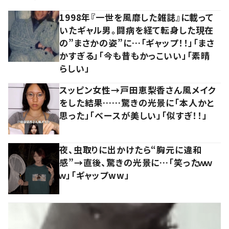
1998年『一世を風靡した雑誌』に載って
いたギャル男。闘病を経て転身した現在
の”まさかの姿”に…「ギャップ！！」「まさ
かすぎる」「今も昔もかっこいい」「素晴
らしい」
スッピン女性→戸田恵梨香さん風メイク
をした結果……驚きの光景に「本人かと
思った」「ベースが美しい」「似すぎ！！」
夜、虫取りに出かけたら“胸元に違和
感”→直後、驚きの光景に…「笑ったｗｗ
ｗ」「ギャップww」