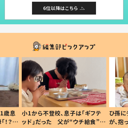
6位以降はこちら
1歳息
小1から不登校、息子は「ギフテ
ひ孫に
「！？」
ッド」だった 父が“ウチ給食”を
が、抱