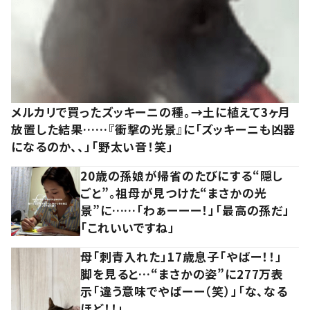
メルカリで買ったズッキーニの種。→土に植えて3ヶ月
放置した結果……『衝撃の光景』に「ズッキーニも凶器
になるのか、、」「野太い音！笑」
20歳の孫娘が帰省のたびにする“隠し
ごと”。祖母が見つけた“まさかの光
景”に……「わぁーーー！」「最高の孫だ」
「これいいですね」
母「刺青入れた」17歳息子「やばー！！」
脚を見ると…“まさかの姿”に277万表
示「違う意味でやばーー（笑）」「な、なる
ほど！！」