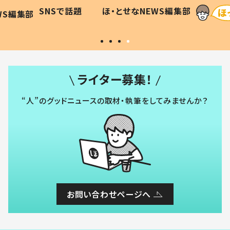
に「可愛
作り続ける理由とは #令和の親
「涙が
SNSで話題
ほ・とせなNEWS編集部
WS編集部
#令和の子
い」
ライター募集！
“人”のグッドニュースの取材・執筆をしてみませんか？
お問い合わせページへ