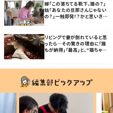
嫁「この落ちてる靴下、誰の？」
姑「あなたの旦那さんじゃない
の？」一触即発！？かと思いき
や…持ち主が判明し「声だして
大爆笑しちゃった」
リビングで妻が倒れていると思
ったら…その驚きの理由に「誰
もが納得」「最高」と、“猫ちゃん
好きユーザー”からの共感集ま
る！