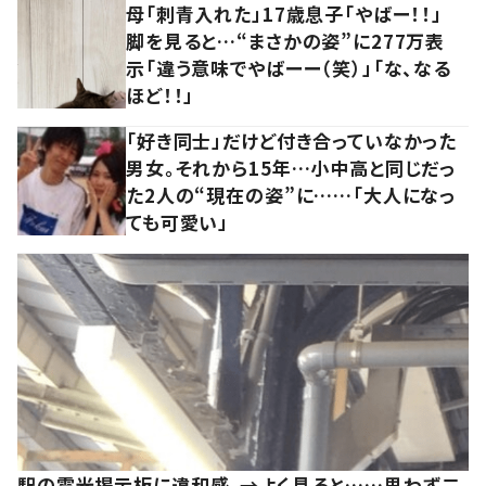
母「刺青入れた」17歳息子「やばー！！」
脚を見ると…“まさかの姿”に277万表
示「違う意味でやばーー（笑）」「な、なる
ほど！！」
「好き同士」だけど付き合っていなかった
男女。それから15年…小中高と同じだっ
た2人の“現在の姿”に……「大人になっ
ても可愛い」
駅の電光掲示板に違和感。→よく見ると……思わず二