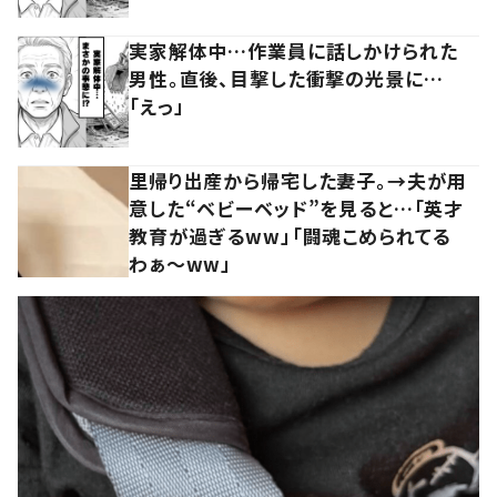
実家解体中…作業員に話しかけられた
男性。直後、目撃した衝撃の光景に…
「えっ」
里帰り出産から帰宅した妻子。→夫が用
意した“ベビーベッド”を見ると…「英才
教育が過ぎるww」「闘魂こめられてる
わぁ～ww」