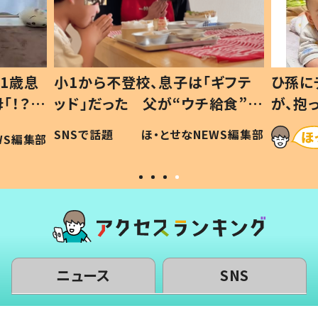
1歳息
小1から不登校、息子は「ギフテ
ひ孫に
「！？」
ッド」だった 父が“ウチ給食”を
が、抱
に「可愛
作り続ける理由とは #令和の親
「涙が
SNSで話題
ほ・とせなNEWS編集部
WS編集部
#令和の子
い」
ニュース
SNS