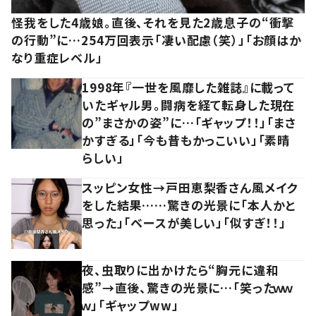
怪我をした4歳娘。直後、それを見た2歳息子の“衝撃
の行動”に…254万回表示「凄い配慮（笑）」「お顔はか
なり重症レベル」
1998年『一世を風靡した雑誌』に載って
いたギャル男。闘病を経て転身した現在
の”まさかの姿”に…「ギャップ！！」「まさ
かすぎる」「今も昔もかっこいい」「素晴
らしい」
スッピン女性→戸田恵梨香さん風メイク
をした結果……驚きの光景に「本人かと
思った」「ベースが美しい」「似すぎ！！」
夜、虫取りに出かけたら“胸元に違和
感”→直後、驚きの光景に…「笑ったｗｗ
ｗ」「ギャップww」