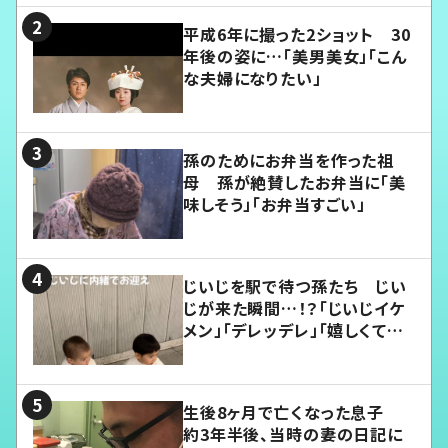
平成6年に撮った2ショット 30
年後の姿に…「美男美女」「こん
な夫婦になりたい」
孫のためにお弁当を作った祖
母 孫が絶賛したお弁当に「美
味しそう」「お弁当すごい」
じいじを駅で待つ孫たち じい
じが来た瞬間…！？「じいじイケ
メン」「デレッデレ」「嬉しくて可
愛くてたまらない」「幸せになれ
る」
生後8ヶ月で亡くなった息子
約3年半後、当時の妻の日記に