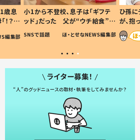
1歳息
小1から不登校、息子は「ギフテ
ひ孫に
「！？」
ッド」だった 父が“ウチ給食”を
が、抱
に「可愛
作り続ける理由とは #令和の親
「涙が
SNSで話題
ほ・とせなNEWS編集部
WS編集部
#令和の子
い」
ライター募集！
“人”のグッドニュースの取材・執筆をしてみませんか？