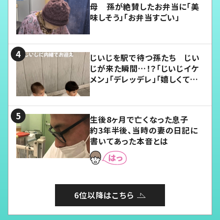
母 孫が絶賛したお弁当に「美
味しそう」「お弁当すごい」
じいじを駅で待つ孫たち じい
じが来た瞬間…！？「じいじイケ
メン」「デレッデレ」「嬉しくて可
愛くてたまらない」「幸せになれ
る」
生後8ヶ月で亡くなった息子
約3年半後、当時の妻の日記に
書いてあった本音とは
6位以降はこちら