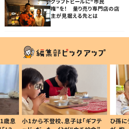
クラフトビールに“市民
権”を！ 量り売り専門店の店
主が見据える先とは
1歳息
小1から不登校、息子は「ギフテ
ひ孫に