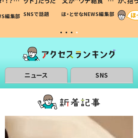
「！？」
ッド」だった 父が“ウチ給食”を
が、抱
に「可愛
作り続ける理由とは #令和の親
「涙が
SNSで話題
ほ・とせなNEWS編集部
WS編集部
#令和の子
い」
ニュース
SNS