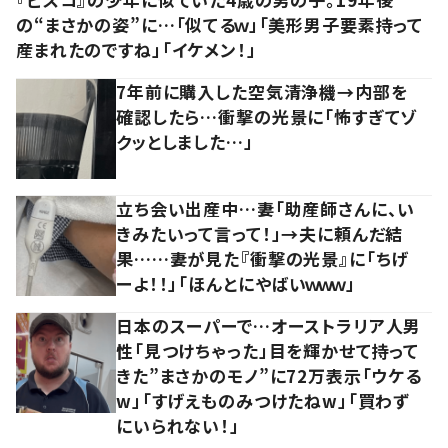
の“まさかの姿”に…「似てるｗ」「美形男子要素持って
産まれたのですね」「イケメン！」
7年前に購入した空気清浄機→内部を
確認したら…衝撃の光景に「怖すぎてゾ
クッとしました…」
立ち会い出産中…妻「助産師さんに、い
きみたいって言って！」→夫に頼んだ結
果……妻が見た『衝撃の光景』に「ちげ
ーよ！！」「ほんとにやばいｗｗｗ」
日本のスーパーで…オーストラリア人男
性「見つけちゃった」目を輝かせて持って
きた”まさかのモノ”に72万表示「ウケる
w」「すげえものみつけたねw」「買わず
にいられない！」