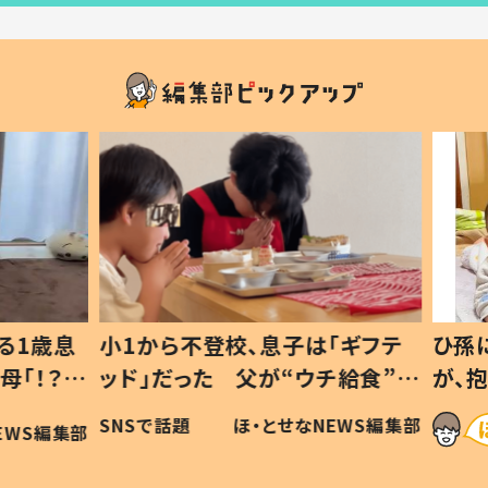
1歳息
小1から不登校、息子は「ギフテ
ひ孫に
「！？」
ッド」だった 父が“ウチ給食”を
が、抱
に「可愛
作り続ける理由とは #令和の親
「涙が
SNSで話題
ほ・とせなNEWS編集部
WS編集部
#令和の子
い」