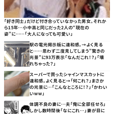
「好き同士」だけど付き合っていなかった男女。それか
ら15年…小中高と同じだった2人の“現在の
姿”に……「大人になっても可愛い」
駅の電光掲示板に違和感。→よく見る
と……思わず二度見してしまう”驚きの
光景”に93万表示「なんだこれ！？」「壊
れちゃった？」
スーパーで買ったシャインマスカットに
違和感。よく見ると→「何これ？」まさか
の光景に…「こんなところに！？」「かわい
いww」
体調不良の妻に…夫「俺に全部任せろ」
しかし数時間後「なにこれ…」妻が目に