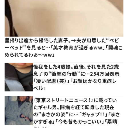
里帰り出産から帰宅した妻子。→夫が用意した“ベビ
ーベッド”を見ると…「英才教育が過ぎるww」「闘魂こ
められてるわぁ～ww」
怪我をした4歳娘。直後、それを見た2歳
息子の“衝撃の行動”に…254万回表示
「凄い配慮（笑）」「お顔はかなり重症レ
ベル」
『東京ストリートニュース！』に載ってい
たギャル男。闘病を経て転身した現在
の”まさかの姿”に…「ギャップ！！」「まさ
かすぎる」「今も昔もかっこいい」「素晴