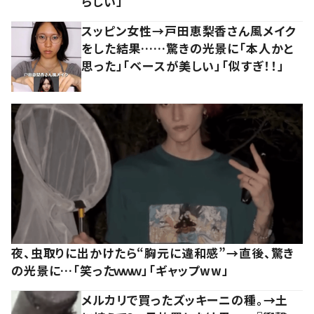
らしい」
スッピン女性→戸田恵梨香さん風メイク
をした結果……驚きの光景に「本人かと
思った」「ベースが美しい」「似すぎ！！」
夜、虫取りに出かけたら“胸元に違和感”→直後、驚き
の光景に…「笑ったｗｗｗ」「ギャップww」
メルカリで買ったズッキーニの種。→土