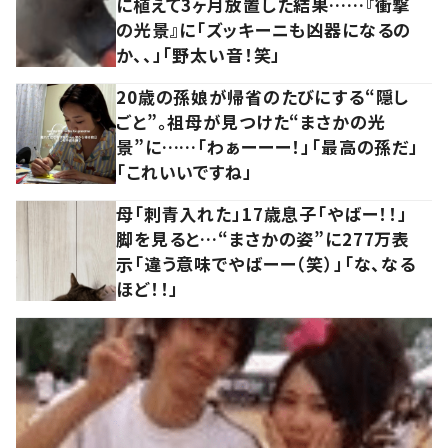
に植えて3ヶ月放置した結果……『衝撃
の光景』に「ズッキーニも凶器になるの
か、、」「野太い音！笑」
20歳の孫娘が帰省のたびにする“隠し
ごと”。祖母が見つけた“まさかの光
景”に……「わぁーーー！」「最高の孫だ」
「これいいですね」
母「刺青入れた」17歳息子「やばー！！」
脚を見ると…“まさかの姿”に277万表
示「違う意味でやばーー（笑）」「な、なる
ほど！！」