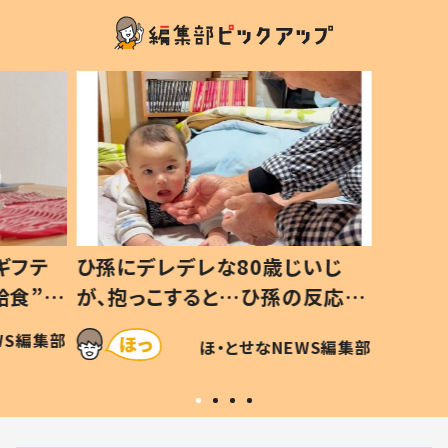
ギフテ
ひ孫にデレデレな80歳じいじ
給食”を
が、抱っこすると…ひ孫の反応に
和の親
「涙が出ました」「可愛くて仕方な
WS編集部
ほ・とせなNEWS編集部
い」