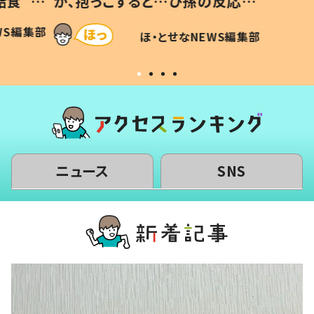
給食”を
が、抱っこすると…ひ孫の反応に
和の親
「涙が出ました」「可愛くて仕方な
WS編集部
ほ・とせなNEWS編集部
い」
ニュース
SNS