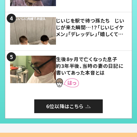
じいじを駅で待つ孫たち じい
じが来た瞬間…！？「じいじイケ
メン」「デレッデレ」「嬉しくて可
愛くてたまらない」「幸せになれ
る」
生後8ヶ月で亡くなった息子
約3年半後、当時の妻の日記に
書いてあった本音とは
6位以降はこちら