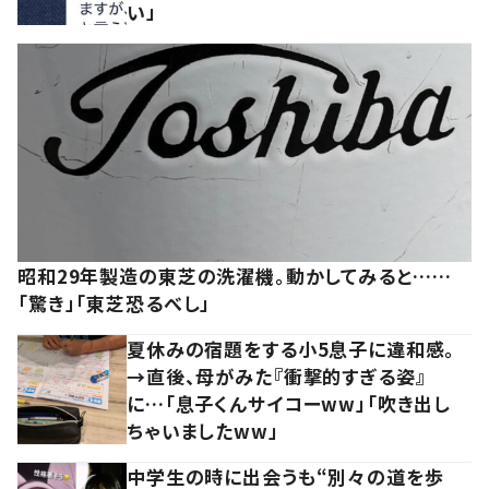
い」
昭和29年製造の東芝の洗濯機。動かしてみると……
「驚き」「東芝恐るべし」
夏休みの宿題をする小5息子に違和感。
→直後、母がみた『衝撃的すぎる姿』
に…「息子くんサイコーww」「吹き出し
ちゃいましたww」
中学生の時に出会うも“別々の道を歩