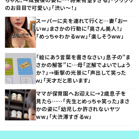
のお目目で可愛い」「渋い～！」
スーパーに夫を連れて行くと…妻「おー
いw」まさかの行動に「奥さん美人！」
「めっちゃわかるww」「楽しそうww」
「絵にあう言葉を書きなさい」息子の”ま
さかの解答”に…母「正解でよいでしょう
か？」→衝撃の光景に「声出して笑った
ｗ」「天才だと思います」
ママが保育園へお迎えに→2歳息子を
見たら……「先生とめっちゃ笑った」まさ
かの姿に「幼児しか許されないヤツ
ww」「大渋滞すぎるw」