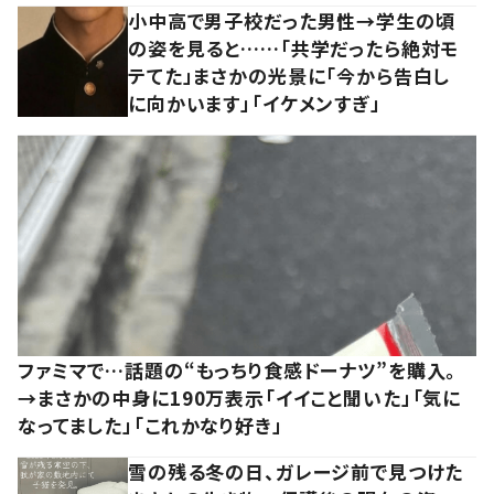
小中高で男子校だった男性→学生の頃
の姿を見ると……「共学だったら絶対モ
テてた」まさかの光景に「今から告白し
に向かいます」「イケメンすぎ」
ファミマで…話題の“もっちり食感ドーナツ”を購入。
→まさかの中身に190万表示「イイこと聞いた」「気に
なってました」「これかなり好き」
雪の残る冬の日、ガレージ前で見つけた