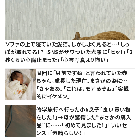
ソファの上で寝ていた愛猫。しかしよく見ると…「しっ
ぽが取れてる！？」SNSがザワついた光景に「ヒッ！」「2
秒くらい心臓止まった」「心霊写真より怖い」
周囲に「男前ですね」と言われていた赤
ちゃん。成長した現在、まさかの姿に…
「きゃああ」「これは、モテるぞぉ」「客観
的にイケメン」
修学旅行へ行った小6息子「良い買い物
をした！」→母が驚愕した“まさかの購入
品”に……「初めて見ました！」「いいセ
ンス」「素晴らしい！」