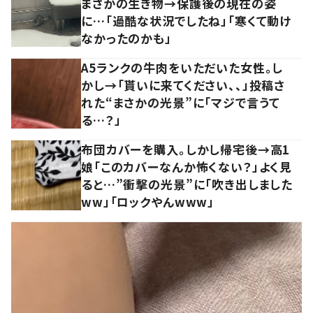
まさかの生き物→保護後の現在の姿
に…「過酷な状況でしたね」「寒くて動け
なかったのかも」
A5ランクの牛肉をいただいた女性。し
かし→「貰いに来てください、、」投稿さ
れた“まさかの光景”に「マジで言うて
る…？」
布団カバーを購入。しかし帰宅後→高1
娘「このカバーなんか怖くない？」よく見
ると…”衝撃の光景”に「吹き出しました
ww」「ロックやんwww」