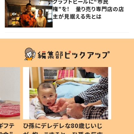
クラフトビールに“市民
権”を！ 量り売り専門店の店
主が見据える先とは
ギフテ
ひ孫にデレデレな80歳じいじ